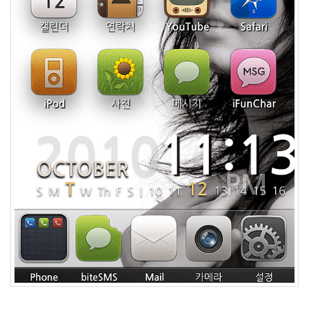
년
12
월
27
2006
년
292
2006
년
1
월
42
2006
년
2
월
45
2006
년
3
월
35