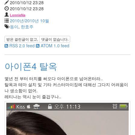
2010/10/12 23:28
품
2010/10/12 23:28
탈
옥
LonnieNa
2010년/2010년 10월
동이
,
한효주
Notices
받은 걸린글이 없고,
댓글이 없습니다.
멍
RSS 2.0 feed
ATOM 1.0 feed
멍
이
들
아이폰4 탈옥
의
우
정
몇년 전 부터 터치를 써오다 아이폰으로 넘어온터라..
By
탈옥과 테마 설치 및 기타 커스터마이징에 대해선 그다지 어려움이
LonnieNa
나 생소함이 없어.
레티나는 역시 눈이 즐겁구나..
나
랑
똑
같
이
닮