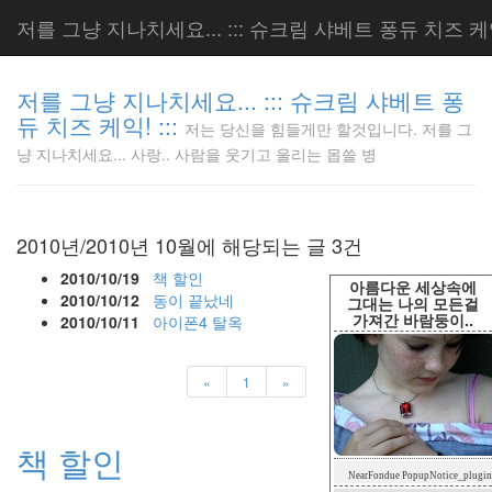
저를 그냥 지나치세요... ::: 슈크림 샤베트 퐁듀 치즈 케익!
저를 그냥 지나치세요... ::: 슈크림 샤베트 퐁
듀 치즈 케익! :::
저는 당신을 힘들게만 할것입니다. 저를 그
저는 당신
냥 지나치세요... 사랑.. 사람을 웃기고 울리는 몹쓸 병
을 힘들게
만 할것입
니다. 저
를 그냥
2010년/2010년 10월에 해당되는 글 3건
지나치세
요... 사
2010/10/19
책 할인
아름다운 세상속에
랑.. 사람
2010/10/12
동이 끝났네
그대는 나의 모든걸
가져간 바람둥이..
을 웃기고
2010/10/11
아이폰4 탈옥
울리는 몹
쓸 병
«
1
»
LonnieNa
책 할인
Tag
NearFondue PopupNotice_plugin
Cloud