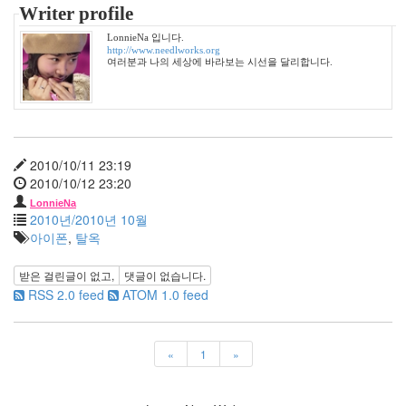
2006
Writer profile
년
LonnieNa 입니다.
4
http://www.needlworks.org
월
여러분과 나의 세상에 바라보는 시선을 달리합니다.
25
2006
년
5
월
2010/10/11 23:19
21
2010/10/12 23:20
2006
LonnieNa
년
2010년/2010년 10월
6
아이폰
,
탈옥
월
1
받은 걸린글이 없고,
댓글이 없습니다.
2006
RSS 2.0 feed
ATOM 1.0 feed
년
7
월
21
«
1
»
2006
년