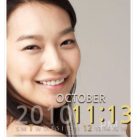
은
딸
By
LonnieNa
사
랑
의
조
건
By
LonnieNa
Find!
Categories
전
체
1002
2004
년