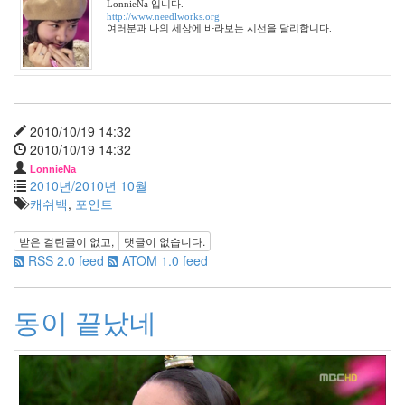
LonnieNa 입니다.
광
http://www.needlworks.org
여러분과 나의 세상에 바라보는 시선을 달리합니다.
고
태
연
자
동
차
2010/10/19 14:32
2010/10/19 14:32
BLACK
LonnieNa
미
2010년/2010년 10월
쉘
캐쉬백
,
포인트
윌
리
엄
받은 걸린글이 없고,
댓글이 없습니다.
스
RSS 2.0 feed
ATOM 1.0 feed
쓸
쓸
함
동이 끝났네
AH
백
구
꽃
사
진