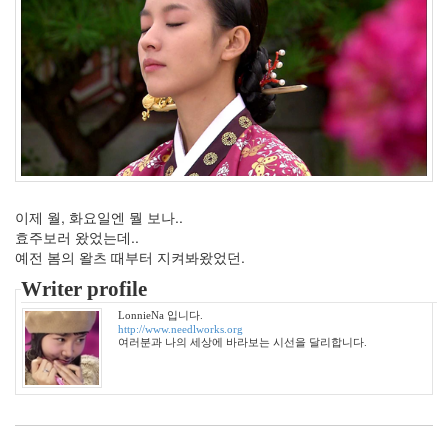
MAC
Plug-
in
추
억
박
보
영
자
이제 월, 화요일엔 뭘 보나..
가
격
효주보러 왔었는데..
리
예전 봄의 왈츠 때부터 지켜봐왔었던.
반
Writer profile
전
백
LonnieNa 입니다.
백
http://www.needlworks.org
이
여러분과 나의 세상에 바라보는 시선을 달리합니다.
워
킹
맘
사
은