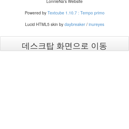
8
LonnieNa's Website
월
26
Powered by
Textcube 1.10.7 : Tempo primo
2006
년
Lucid HTML5 skin by
daybreaker
/
inureyes
9
월
17
데스크탑 화면으로 이동
2006
년
10
월
22
2006
년
11
월
23
2006
년
12
월
14