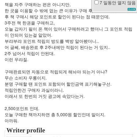
7 일동안
열지 않음
책을 자주 구매하는 편은 아니지만,
vista
한 곳을 이용할 수 밖에 없는 큰 이유가 구매 후 포인트 적립으로 추
강
후 책 구매시 해당 포인트로 할인이 된다는 점 때문인데.
남
3주전 책 한권을 구매하고,
Rainy
오늘 갑자기 필이 온 책이 있어서 구매하려고 했더니 그 포인트 적립
Day
이 안되어 있는걸 알았어.
초
부랴부랴 포인트 적립의 방도를 백방 알아봤더니..
복
어 글쎄, 배송완료 후 2주내에만 적립이 된다는 거 있지..
불
2주 넘어서 적립이 안된대.
량
이런 우랴질.
가
족
구매완료되면 자동으로 적립되게 해놔야 되는거 아냐?
버
그
무슨 소비자 우롱이지.
분명 구매할 땐 포인트 포함되어 할인금액 표기해놓구선.
전
주
적립안한건 구매자 과실이라니.
대
이래서 또 한번의 거짓 광고에 속았다는거.
구
KODAK
2,500포인트 인데.
오늘 구매한 책까지하면 총 5,000원 할인인데 말이지.
니
들
아까워.
웍
스
Writer profile
CPU