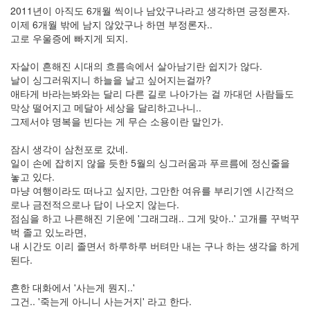
2011년이 아직도 6개월 씩이나 남았구나라고 생각하면 긍정론자.
Notices
이제 6개월 밖에 남지 않았구나 하면 부정론자..
고로 우울증에 빠지게 되지.
멍
멍
자살이 흔해진 시대의 흐름속에서 살아남기란 쉽지가 않다.
이
날이 싱그러워지니 하늘을 날고 싶어지는걸까?
들
애타게 바라는봐와는 달리 다른 길로 나아가는 걸 까대던 사람들도
의
막상 떨어지고 메달아 세상을 달리하고나니..
우
그제서야 명복을 빈다는 게 무슨 소용이란 말인가.
정
By
잠시 생각이 삼천포로 갔네.
LonnieNa
일이 손에 잡히지 않을 듯한 5월의 싱그러움과 푸르름에 정신줄을
놓고 있다.
나
마냥 여행이라도 떠나고 싶지만, 그만한 여유를 부리기엔 시간적으
랑
로나 금전적으로나 답이 나오지 않는다.
똑
점심을 하고 나른해진 기운에 '그래그래.. 그게 맞아..' 고개를 꾸벅꾸
같
벅 졸고 있노라면,
이
내 시간도 이리 졸면서 하루하루 버텨만 내는 구나 하는 생각을 하게
닮
된다.
은
딸
흔한 대화에서 '사는게 뭔지..'
By
그건.. '죽는게 아니니 사는거지' 라고 한다.
LonnieNa