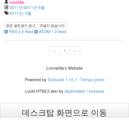
7
LonnieNa
월
2011년/2011년 5월
14
2011년
,
5월
2004
년
받은 걸린글이 없고,
댓글이 없습니다.
8
RSS 2.0 feed
ATOM 1.0 feed
월
34
2005
«
1
»
년
44
2005
LonnieNa's Website
년
6
Powered by
Textcube 1.10.7 : Tempo primo
월
1
Lucid HTML5 skin by
daybreaker
/
inureyes
2005
년
7
데스크탑 화면으로 이동
월
4
2005
년