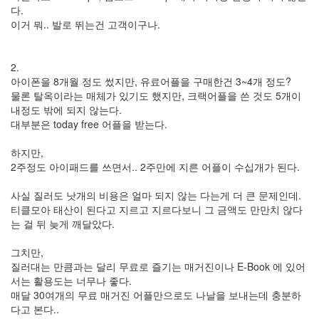
것
다.
도
이거 뭐.. 발로 뛰는건 고객이구나.
의
무
감
이
2.
라
아이폰을 8개월 정도 썼지만, 유료어플을 구매한건 3~4개 정도?
니
물론 탈옥이라는 매체가 있기도 했지만, 크랙어플을 쓴 것도 5개이
2012
내정도 밖에 되지 않는다.
년
대부분은 today free 어플을 받는다.
Q3
플
하지만,
러
2주정도 아이패드를 쓰면서.. 2주만에 지른 어플이 수십개가 된다.
스
키
사실 질러도 낫개의 비용은 얼마 되지 않는 다는게 더 큰 문제인데.
로
그
티클모아 태산이 된다고 지르고 지르다보니 그 금액도 만만치 않다
편
는 걸 뒤 늦게 깨달았다.
지
그치만,
Rainy
질러대는 만큼과는 달리 무료로 즐기는 매거진이나 E-Book 에 있어
Day
서는 활용도는 너무나 좋다.
Hoegaarden
매달 30여개의 무료 매거진 어플만으로도 나날을 보내는데 충분하
똥
다고 본다..
글