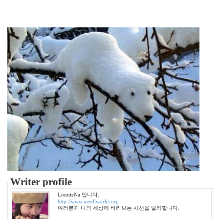
이
가
을
코
카
콜
라
명
절
술
포
도
밭
그
사
나
이
Writer profile
바
람
LonnieNa 입니다.
http://www.needlworks.org
쓸
여러분과 나의 세상에 바라보는 시선을 달리합니다.
쓸
함