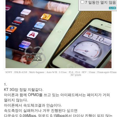
7 일동안
열지 않음
이
명
박
고
은
아
외
과
의
사
봉
달
희
한
지
민
SONY
|
DSLR-A350
|
Multi-Segment
|
Auto W/B
|
1/15sec
|
F5.6
|
F5.6
|
0EV
|
55mm
|
35mm equiv 82mm
367 pixels
태
연
1.
Atomic
KT 3G망 정말 지랄같다.
Kitten
아이폰과 함께 OPMD를 쓰고 있는 아이패드에서는 페이지가 거의
스
열리지 않는다.
팸
아이폰에서 속도체크결과 안습이다.
속도측정이 실패하거나 겨우 진행된다 싶으면
이
런
다운속도 0.09Mbps, 업로드 0.1Mbps에서 더이상 진행이 되지 않는