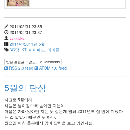
자
유
시
대
2011/05/31 23:35
백
설
2011/05/31 23:37
공
LonnieNa
주
2011년/2011년 5월
스
3G망
,
KT
,
아이패드
,
아이폰
킨
받은 걸린글이 없고,
2
Comments
수
RSS 2.0 feed
ATOM 1.0 feed
독
Virus
양
5월의 단상
동
근
자고로 5월이라.
김
하늘은 날이갈수록 높아만 지는데.
민
희
마음은 가라 앉아만 지는 듯 싶은게 벌써 2011년도 절 반이 지났다
와
는 걸 알았기 때문인 듯 하다.
인
월요일 아침 출근해서 앉아 달력을 보고 망연자실.