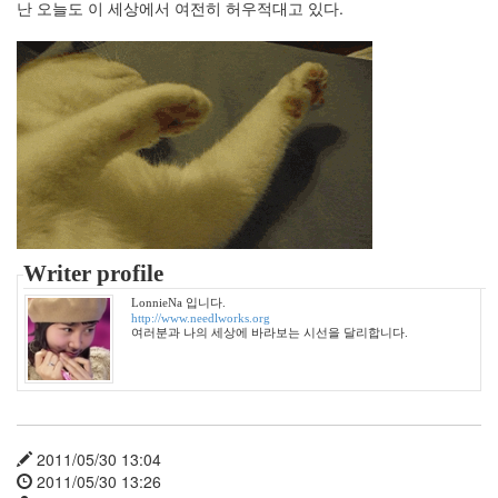
난 오늘도 이 세상에서 여전히 허우적대고 있다.
사
랑
의
조
건
By
LonnieNa
Find!
Writer profile
Categories
LonnieNa 입니다.
전
http://www.needlworks.org
여러분과 나의 세상에 바라보는 시선을 달리합니다.
체
1002
2004
년
48
2004
2011/05/30 13:04
년
2011/05/30 13:26