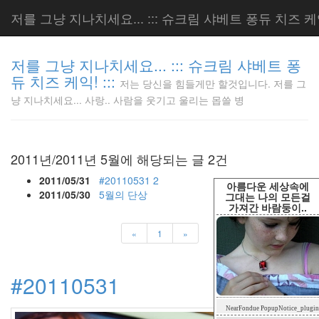
저를 그냥 지나치세요... ::: 슈크림 샤베트 퐁듀 치즈 케익!
저를 그냥 지나치세요... ::: 슈크림 샤베트 퐁
듀 치즈 케익! :::
저는 당신을 힘들게만 할것입니다. 저를 그
저는 당신
냥 지나치세요... 사랑.. 사람을 웃기고 울리는 몹쓸 병
을 힘들게
만 할것입
니다. 저
를 그냥
2011년/2011년 5월에 해당되는 글 2건
지나치세
요... 사
2011/05/31
#20110531
2
아름다운 세상속에
랑.. 사람
2011/05/30
5월의 단상
그대는 나의 모든걸
가져간 바람둥이..
을 웃기고
울리는 몹
«
1
»
쓸 병
LonnieNa
#20110531
Tag
NearFondue PopupNotice_plugin
Cloud