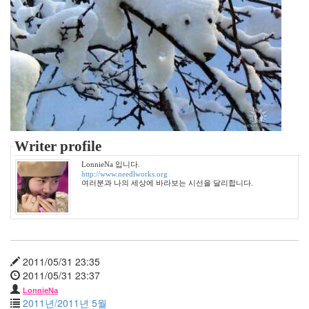
모
임
한
지
혜
여
름
파
노
라
Writer profile
마
그
LonnieNa 입니다.
리
http://www.needlworks.org
여러분과 나의 세상에 바라보는 시선을 달리합니다.
움
윤
은
혜
다
2011/05/31 23:35
코
타
2011/05/31 23:37
패
LonnieNa
닝
2011년/2011년 5월