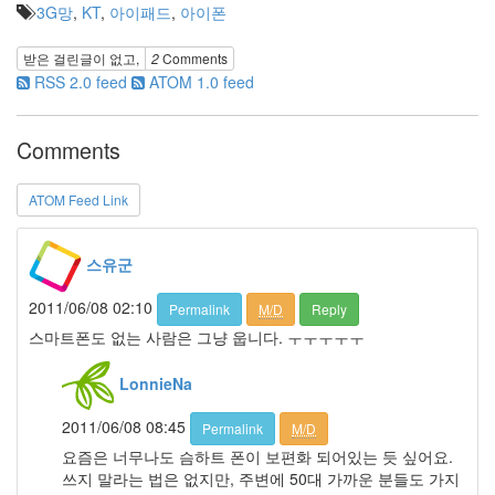
심
3G망
,
KT
,
아이패드
,
아이폰
리
테
스
받은 걸린글이 없고,
2
Comments
트
RSS 2.0 feed
ATOM 1.0 feed
이
별
현
Comments
미
차
2008
ATOM Feed Link
년
결
혼
스유군
식
검
2011/06/08 02:10
Permalink
M/D
Reply
색
스마트폰도 없는 사람은 그냥 웁니다. ㅜㅜㅜㅜㅜ
가
족
LonnieNa
Notices
2011/06/08 08:45
Permalink
M/D
요즘은 너무나도 슴하트 폰이 보편화 되어있는 듯 싶어요.
멍
쓰지 말라는 법은 없지만, 주변에 50대 가까운 분들도 가지
멍