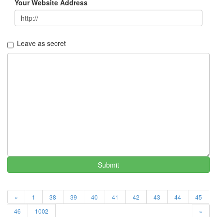
Your Website Address
조
건
By
LonnieNa
Leave as secret
Find!
Categories
전
체
1002
2004
년
48
2004
년
Submit
7
월
14
«
1
38
39
40
41
42
43
44
45
2004
46
1002
»
년