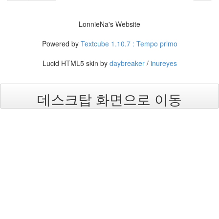
8
월
LonnieNa's Website
34
2005
Powered by
Textcube 1.10.7 : Tempo primo
년
44
Lucid HTML5 skin by
daybreaker
/
inureyes
2005
년
6
월
데스크탑 화면으로 이동
1
2005
년
7
월
4
2005
년
8
월
1
2005