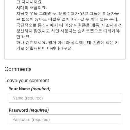
고 다니니까요.
이
시대의 흐름이죠.
들
지금껏 쭈욱 그래왔 듯, 운영주체가 있고 그들에 이용자들
의
은 필요치 않아도 어쩔수 없이 따라 갈 수 밖에 없는 논리..
우
극단적으로 통신사에서 더 이상 피쳐폰을 개통, 제조사에선
정
생산하지 않겠다고 하면 사용자는 슴하트폰으로 따라가야
By
만 해요.
LonnieNa
하나 건져보세요. 별거 아니라 생각했는데 손안에 작은 기
기로 생활패턴이 바뀌더라구요.
나
랑
똑
Comments
같
이
Leave your comment
닮
은
Your Name
(required)
딸
By
LonnieNa
Password
(required)
사
랑
의