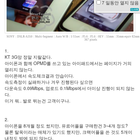
7 일동안
열지 않음
Heineken
소
설
책
태
터
SONY
|
DSLR-A350
|
Multi-Segment
|
Auto W/B
|
1/15sec
|
F5.6
|
F5.6
|
0EV
|
55mm
|
35mm equiv 82mm
367 pixels
툴
즈
1.
클
KT 3G망 정말 지랄같다.
래
아이폰과 함께 OPMD를 쓰고 있는 아이패드에서는 페이지가 거의
식
열리지 않는다.
아이폰에서 속도체크결과 안습이다.
맥
속도측정이 실패하거나 겨우 진행된다 싶으면
북
다운속도 0.09Mbps, 업로드 0.1Mbps에서 더이상 진행이 되지 않는
엘
다.
르
이거 뭐.. 발로 뛰는건 고객이구나.
패
닝
일
2.
비
아이폰을 8개월 정도 썼지만, 유료어플을 구매한건 3~4개 정도?
비
텍
물론 탈옥이라는 매체가 있기도 했지만, 크랙어플을 쓴 것도 5개이
미
내정도 밖에 되지 않는다.