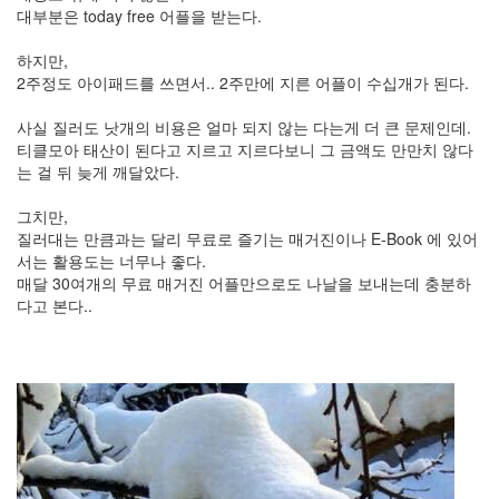
녀
대부분은 today free 어플을 받는다.
들
의
하지만,
수
2주정도 아이패드를 쓰면서.. 2주만에 지른 어플이 수십개가 된다.
다
사실 질러도 낫개의 비용은 얼마 되지 않는 다는게 더 큰 문제인데.
수
티클모아 태산이 된다고 지르고 지르다보니 그 금액도 만만치 않다
학
는 걸 뒤 늦게 깨달았다.
김
상
경
그치만,
여
질러대는 만큼과는 달리 무료로 즐기는 매거진이나 E-Book 에 있어
행
서는 활용도는 너무나 좋다.
색
매달 30여개의 무료 매거진 어플만으로도 나날을 보내는데 충분하
코
다고 본다..
로
나
19
4
월
A/S
책
오
프