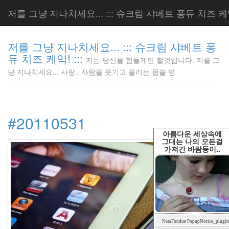
저를 그냥 지나치세요... ::: 슈크림 샤베트 퐁듀 치즈 케익!
저를 그냥 지나치세요... ::: 슈크림 샤베트 퐁
듀 치즈 케익! :::
저는 당신을 힘들게만 할것입니다. 저를 그
저는 당신
냥 지나치세요... 사랑.. 사람을 웃기고 울리는 몹쓸 병
을 힘들게
만 할것입
니다. 저
를 그냥
#20110531
지나치세
요... 사
아름다운 세상속에
랑.. 사람
그대는 나의 모든걸
가져간 바람둥이..
을 웃기고
울리는 몹
쓸 병
LonnieNa
Tag
NearFondue PopupNotice_plugin
Cloud