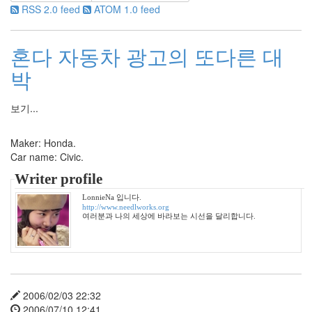
RSS 2.0 feed
ATOM 1.0 feed
Find!
Categories
혼다 자동차 광고의 또다른 대
전
박
체
1002
2004
보기...
년
48
Maker: Honda.
2004
Car name: Civic.
년
7
Writer profile
월
LonnieNa 입니다.
14
http://www.needlworks.org
2004
여러분과 나의 세상에 바라보는 시선을 달리합니다.
년
8
월
34
2005
2006/02/03 22:32
년
2006/07/10 12:41