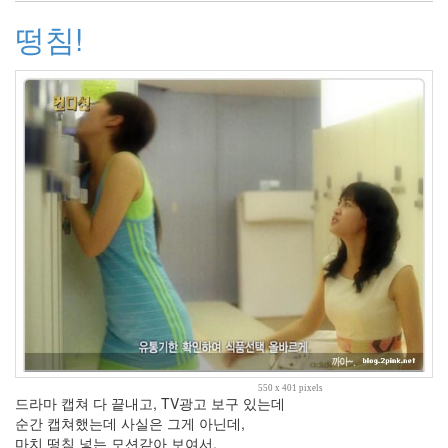
예
감
떵침!
디
버
그
다
이
어
트
지
겹
다
Core
2
Duo
이
벤
트
워
킹
맘
550 x 401 pixels
드라마 캡쳐 다 끝내고, TV광고 보구 있는데
공
순간 캡쳐했는데 사실은 그게 아닌데,
리
마치 떵침 넣는 모션같아 보여서.