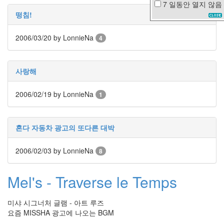
7 일동안
열지 않음
이
떵침!
혁
재
2006/03/20
by LonnieNa
갈
4
대
밭
장
사랑해
윤
정
2006/02/19
by LonnieNa
1
5
월
베
르
혼다 자동차 광고의 또다른 대박
사
채
2006/02/03
by LonnieNa
8
오
징
어
Mel's - Traverse le Temps
땅
콩
여
미샤 시그너처 글램 - 아트 루즈
자
요즘 MISSHA 광고에 나오는 BGM
하