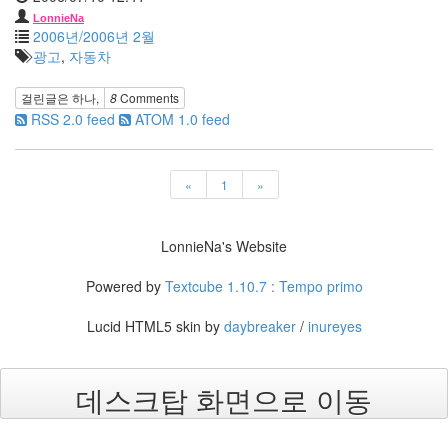
44
LonnieNa
2005
2006년/2006년 2월
년
광고
,
자동차
6
월
걸린글은
하나
,
8
Comments
1
RSS 2.0 feed
ATOM 1.0 feed
2005
년
7
월
«
1
»
4
2005
년
LonnieNa's Website
8
월
Powered by
Textcube 1.10.7 : Tempo primo
1
2005
Lucid HTML5 skin by
daybreaker
/
inureyes
년
9
월
데스크탑 화면으로 이동
3
2005
년