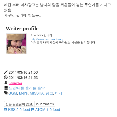
늘
예전 부터 미샤광고는 남자의 맘을 뒤흔들어 놓는 무언가를 가지고
생
있음.
일
자꾸만 귓가에 맴도는..
반
전
Writer profile
느
낌
LonnieNa 입니다.
http://www.needlworks.org
드
여러분과 나의 세상에 바라보는 시선을 달리합니다.
랍
쉽
폭
설
버
그
2011/03/16 21:53
명
2011/03/16 21:53
절
LonnieNa
느낌/나를 울리는 음악
봇
BGM
,
Mel's
,
MISSHA
,
광고
,
미샤
편
견
받은 걸린글이 없고,
2
Comments
춘
RSS 2.0 feed
ATOM 1.0 feed
곤
증