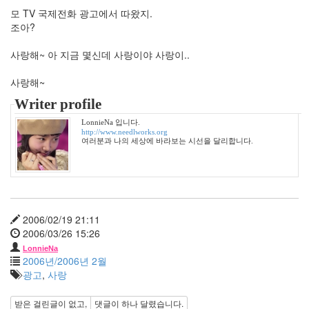
By
모 TV 국제전화 광고에서 따왔지.
LonnieNa
조아?
나
사랑해~ 아 지금 몇신데 사랑이야 사랑이..
랑
똑
사랑해~
같
Writer profile
이
닮
LonnieNa 입니다.
은
http://www.needlworks.org
여러분과 나의 세상에 바라보는 시선을 달리합니다.
딸
By
LonnieNa
사
랑
2006/02/19 21:11
의
2006/03/26 15:26
조
LonnieNa
건
2006년/2006년 2월
By
광고
,
사랑
LonnieNa
받은 걸린글이 없고,
댓글이
하나
달렸습니다.