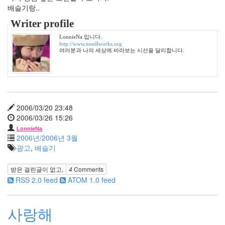
다
배슬기랑..
음
Writer profile
책
스
LonnieNa 입니다.
카
http://www.needlworks.org
여러분과 나의 세상에 바라보는 시선을 달리합니다.
우
트
텍
스
트
큐
2006/03/20 23:48
브
2006/03/26 15:26
LonnieNa
2006년/2006년 3월
Notices
광고
,
배슬기
멍
멍
받은 걸린글이 없고,
4
Comments
이
RSS 2.0 feed
ATOM 1.0 feed
들
의
사랑해
우
정