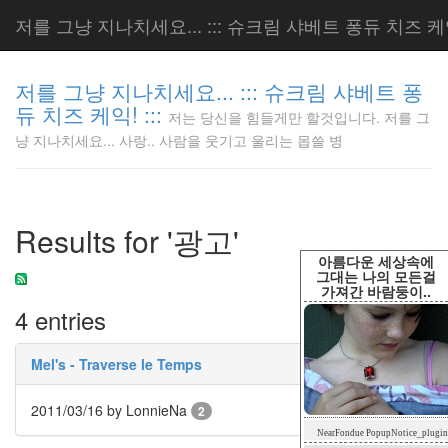
저를 그냥 지나치세요... ::: 슈크림 샤베트 퐁듀 치즈 케익!
저를 그냥 지나치세요... ::: 슈크림 샤베트 퐁
듀 치즈 케익! :::
저는 당신을 힘들게만 할것입니다. 저를 그
저는 당신
냥 지나치세요... 사랑.. 사람을 웃기고 울리는 몹쓸 병
을 힘들게
만 할것입
니다. 저
를 그냥
Results for '광고'
지나치세
요... 사
아름다운 세상속에
랑.. 사람
그대는 나의 모든걸
가져간 바람둥이..
을 웃기고
4 entries
울리는 몹
쓸 병
LonnieNa
Mel's - Traverse le Temps
2011/03/16
by LonnieNa
2
Tag
NearFondue PopupNotice_plugin
Cloud