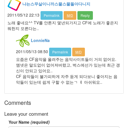
IE7
나는스무살이니까스물스물돌아다니지
nwe
right
2011/05/12 22:13
Permalink
M/D
Reply
문
노래 좋네요^^ TV를 안튼지 몇년되가지고 CF에 노래가 좋은지
채
뭐한지 모른다는..
원
칵
테
LonnieNa
일
파
2011/05/13 08:50
Permalink
M/D
티
요즘은 CF음악을 올려주는 음악사이트들이 거의 없어요.
송
창
엠넷은 말도없이 없어져버렸고, 벅스에선가 있는데 최근 갱
환
신이 안되고 있어요..
생
CF 음악들이 불가피하게 자주 듣게 되다보니 좋아지는 음
각
악들이 있는데 쉽게 구할 수 없는ㄱ ㅔ 아쉬워요..
아
이
폰
Comments
드
Leave your comment
라
마
Your Name
(required)