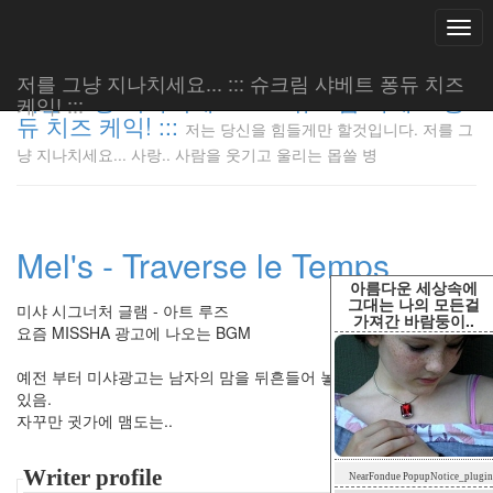
Togg
navi
저를 그냥 지나치세요... ::: 슈크림 샤베트 퐁듀 치즈
저를 그냥 지나치세요... ::: 슈크림 샤베트 퐁
케익! :::
듀 치즈 케익! :::
저는 당신을 힘들게만 할것입니다. 저를 그
저는 당신
냥 지나치세요... 사랑.. 사람을 웃기고 울리는 몹쓸 병
을 힘들게
만 할것입
니다. 저
를 그냥
Mel's - Traverse le Temps
지나치세
요... 사
아름다운 세상속에
랑.. 사람
그대는 나의 모든걸
미샤 시그너처 글램 - 아트 루즈
가져간 바람둥이..
을 웃기고
요즘 MISSHA 광고에 나오는 BGM
울리는 몹
쓸 병
예전 부터 미샤광고는 남자의 맘을 뒤흔들어 놓는 무언가를 가지고
LonnieNa
있음.
자꾸만 귓가에 맴도는..
Tag
Writer profile
NearFondue PopupNotice_plugin
Cloud