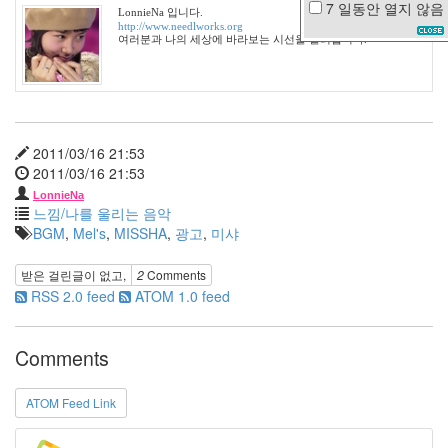
7 일동안
열지 않음
LonnieNa 입니다.
일
http://www.needlworks.org
루
여러분과 나의 세상에 바라보는 시선을 달리합니다.
미
나
채
소
메
2011/03/16 21:53
리
대
2011/03/16 21:53
구
LonnieNa
공
느낌/나를 울리는 음악
방
BGM
,
Mel's
,
MISSHA
,
광고
,
미샤
전
박
인
받은 걸린글이 없고,
2
Comments
영
RSS 2.0 feed
ATOM 1.0 feed
도
둑
야
Comments
차
Hoegaarden
ATOM Feed Link
친
구