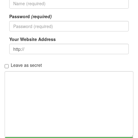
자
존
심
Password
(required)
녹
차
고
등
Your Website Address
어
책
드
랍
쉽
Leave as secret
코
스
모
스
정
인
영
캠
핑
봄
비
고
속