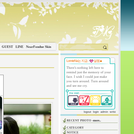
GUEST
LINE
NearFondue Skin
LonnieNa는 지금..
설렘
There's nothing left here to
remind just the memory of your
face. I wish I could just make
you turn around. Turn around
and see me cry.
logout
login
admin
write
RECENT PHOTO
-more..
CATEGORY
NOTICE
in