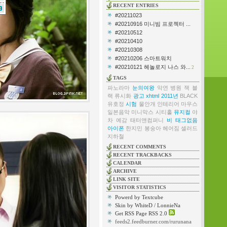
RECENT ENTRIES
#20211023
#20210916 미니빔 프로젝터 ...
#20210512
#20210410
#20210308
#20210206 스마트워치
#20210121 헤놀로지 나스 와...
2
TAGS
파노라마
눈의여왕
악연
병원
잭 블
랙
류시화
광고
xhtml
2011년
BLACK
유호정
시험
물안개
인테리어
마우스
일본음악
미니막스
시티홀
뮤지컬
야
차
예감
태터앤컴퍼니
비
태그없음
아이폰
한지민
봉숭아
헤어짐
셀러드
지하철
RECENT COMMENTS
RECENT TRACKBACKS
CALENDAR
ARCHIVE
LINK SITE
VISITOR STATISTICS
Powerd by Textcube
Skin by WhiteD / LonnieNa
Get RSS Page RSS 2.0
feeds2.feedburner.com/rurunana