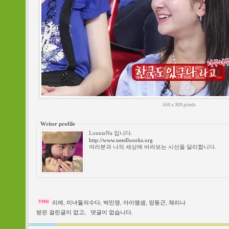
550 x 309 pixels
Writer profile
LonnieNa 입니다.
http://www.needlworks.org
여러분과 나의 세상에 바라보는 시선을 달리합니다.
리에
,
미녀들의수다
,
박민영
,
아이엠샘
,
양동근
,
채리나
받은 걸린글이 없고,
댓글이 없습니다.