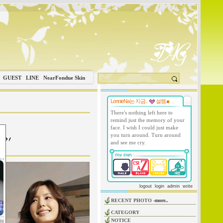
GUEST
LINE
NearFondue Skin
LonnieNa는 지금..
설렘
There's nothing left here to
remind just the memory of your
face. I wish I could just make
you turn around. Turn around
and see me cry.
logout
login
admin
write
RECENT PHOTO
-more..
CATEGORY
NOTICE
in