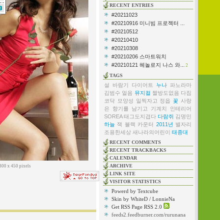
RECENT ENTRIES
#20211023
#20210916 미니빔 프로젝터 ...
#20210512
#20210410
#20210308
#20210206 스마트워치
#20210121 헤놀로지 나스 와...
2
TAGS
설
바람기
다이어트
누나
파노라마
김범수
얼음
뮤지컬
짤방도없음
다짐
코닥
모양성
일찍자고
정읍
꽃
사랑
은 향기를 남기고
기계치
인테리어
SOREA
태그도지겹다
다람쥐
김명민
하늘
잭 블랙
카운터
2011년
별자리
조용한세상
새나라의어린이
태종대
RECENT COMMENTS
RECENT TRACKBACKS
CALENDAR
ARCHIVE
300 x 450 pixels
LINK SITE
VISITOR STATISTICS
Powerd by Textcube
Skin by WhiteD / LonnieNa
Get RSS Page RSS 2.0
feeds2.feedburner.com/rurunana