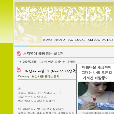
HOME
PHOTO
TAG
LOCAL
KEYLOG
NOTICE
서지영에 해당되는 글 1건
2007/03/28
지난에 이은 또하나의 이상형이..
아름다운 세상속에
그대는 나의 모든걸
Category :
느낌/나를 울리는 음악
가져간 바람둥이..
음..
눈크고, 입크고, 허벅지크고 ;;; 미얀
정말 눈큰 사람 넘 조아.
이건 예나 지금이나 변함없는!
뭐, 어디까지나 말 그대로 이상이니깐.
문제는 현실은 아주 직설적으로 냉정하다는거~
NearFondue PopupNotice_plug