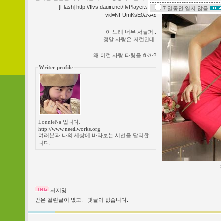
[Flash] http://flvs.daum.net/flvPlayer.swf?
7 일동안
열지 않음
vid=NFUmKsE0aKA$
이 노래 너무 서글퍼..
정말 사랑은 저런건데.
왜 이런 사랑 타령을 하까?
Writer profile
LonnieNa 입니다.
http://www.needlworks.org
여러분과 나의 세상에 바라보는 시선을 달리합
니다.
서지영
받은 걸린글이 없고,
댓글이 없습니다.