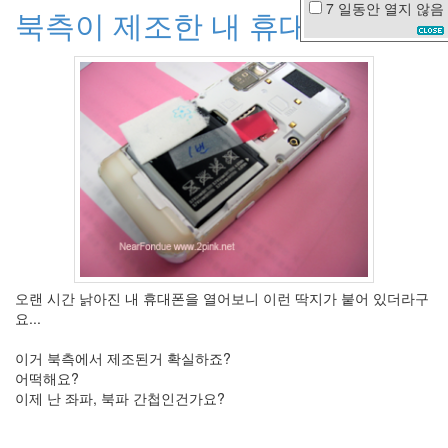
7 일동안
열지 않음
북측이 제조한 내 휴대폰
HTML
시
티
홀
문
채
원
나
팔
꽃
트
론
태
그
도
지
오랜 시간 낡아진 내 휴대폰을 열어보니 이런 딱지가 붙어 있더라구
겹
요...
다
황
이거 북측에서 제조된거 확실하죠?
순
어떡해요?
원
이제 난 좌파, 북파 간첩인건가요?
연
예
인