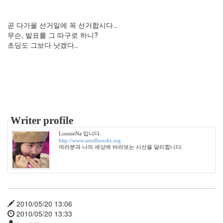
에
드
헤
곧 다가올 선거일에 꼭 선거합시다..
리
무슨, 발표를 그 따구로 하니?
스
초딩도 그보다 낫겠다..
과
거
이
은
진
신
용
등
급
Writer profile
1
LonnieNa 입니다.
억
http://www.needlworks.org
Depression
여러분과 나의 세상에 바라보는 시선을 달리합니다.
공
연
선
거
우
2010/05/20 13:06
울
2010/05/20 13:33
증