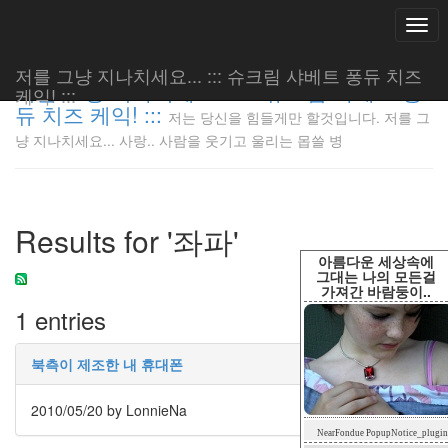
Togg
navi
저를 그냥 지나치세요... ::: 슈크림 샤베트 퐁듀 치즈
저를 그냥 지나치세요... ::: 슈크림 샤베트 퐁
케익! :::
듀 치즈 케익! :::
저는 당신을 힘들게만 할것입니다. 저를 그
저는 당신
냥 지나치세요... 사랑.. 사람을 웃기고 울리는 몹쓸 병
을 힘들게
만 할것입
니다. 저
를 그냥
Results for '좌파'
지나치세
요... 사
아름다운 세상속에
랑.. 사람
그대는 나의 모든걸
가져간 바람둥이..
을 웃기고
1 entries
울리는 몹
쓸 병
LonnieNa
북측이 제조한 내 휴대폰
2010/05/20
by LonnieNa
Tag
NearFondue PopupNotice_plugin
Cloud