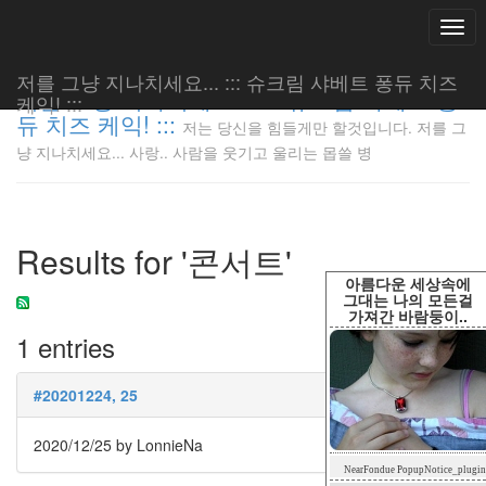
Togg
navi
저를 그냥 지나치세요... ::: 슈크림 샤베트 퐁듀 치즈
저를 그냥 지나치세요... ::: 슈크림 샤베트 퐁
케익! :::
듀 치즈 케익! :::
저는 당신을 힘들게만 할것입니다. 저를 그
저는 당신
냥 지나치세요... 사랑.. 사람을 웃기고 울리는 몹쓸 병
을 힘들게
만 할것입
니다. 저
를 그냥
Results for '콘서트'
지나치세
요... 사
아름다운 세상속에
랑.. 사람
그대는 나의 모든걸
가져간 바람둥이..
을 웃기고
1 entries
울리는 몹
쓸 병
LonnieNa
#20201224, 25
2020/12/25
by LonnieNa
Tag
NearFondue PopupNotice_plugin
Cloud