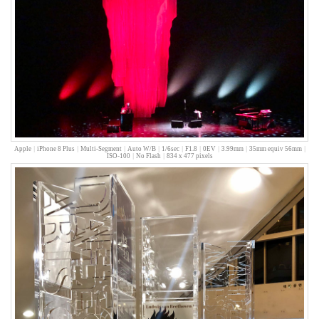
조
건
껌
습
관
박
희
본
베
토
벤
Apple
|
iPhone 8 Plus
|
Multi-Segment
|
Auto W/B
|
1/6sec
|
F1.8
|
0EV
|
3.99mm
|
35mm equiv 56mm
|
한
ISO-100
|
No Flash
|
834 x 477 pixels
가
인
Kirsten
Caroline
Dunst
채
리
나
크
롬
plugin
시