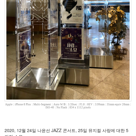
험
선
풍
기
중
복
칵
테
일
파
티
낮
잠
연
말
모
임
키
워
Apple
|
iPhone 8 Plus
|
Multi-Segment
|
Auto W/B
|
1/20sec
|
F1.8
|
0EV
|
3.99mm
|
35mm equiv 28mm
|
드
ISO-40
|
No Flash
|
834 x 1112 pixels
로
그
BLACK
2020, 12월 24일 나윤선 JAZZ 콘서트, 25일 뮤지컬 사랑에 대한 5
짝