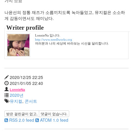
가지 소묘
사
랑
나윤선의 정통 재즈가 소름끼치도록 녹아들었고, 뮤지컬은 소소하
핑
게 감동이면서도 재미났다.
클
Writer profile
악
연
LonnieNa 입니다.
김
http://www.needlworks.org
민
여러분과 나의 세상에 바라보는 시선을 달리합니다.
희
첫
눈
Notices
2020/12/25 22:25
2021/01/05 22:40
멍
LonnieNa
멍
2020년
이
뮤지컬
,
콘서트
들
의
받은 걸린글이 없고,
댓글이 없습니다.
우
RSS 2.0 feed
ATOM 1.0 feed
정
By