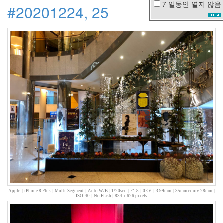
7 일동안
열지 않음
#20201224, 25
태
종
대
쫄
랑
이
장
미
동
백
꽃
OUTLANDER
김
지
환
빔
프
로
젝
터
Apple
|
iPhone 8 Plus
|
Multi-Segment
|
Auto W/B
|
1/20sec
|
F1.8
|
0EV
|
3.99mm
|
35mm equiv 28mm
|
ISO-40
|
No Flash
|
834 x 626 pixels
동
안
의