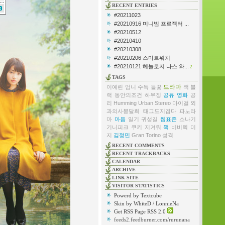
RECENT ENTRIES
#20211023
#20210916 미니빔 프로젝터 ...
#20210512
#20210410
#20210308
#20210206 스마트워치
#20210121 헤놀로지 나스 와...
2
TAGS
드라마
이예린
엄니
수독
들꽃
잭 블
랙
동안의조건
하우징
공유
영화
공
리
Humming Urban Stereo
마이걸
외
과의사봉달희
태그도지겹다
파노라
마
마음
일기
귀성길
웹표준
소나기
기니피크
쿠키
지겨워
책
비비텍
미
지
김정민
Gran Torino
성격
RECENT COMMENTS
RECENT TRACKBACKS
CALENDAR
ARCHIVE
LINK SITE
VISITOR STATISTICS
Powerd by Textcube
Skin by WhiteD / LonnieNa
Get RSS Page RSS 2.0
feeds2.feedburner.com/rurunana