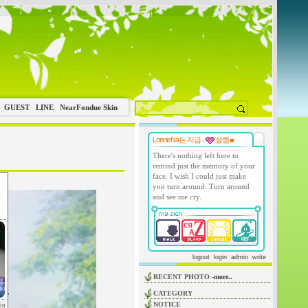
GUEST
LINE
NearFondue Skin
LonnieNa는 지금..
설렘
There's nothing left here to
remind just the memory of your
face. I wish I could just make
you turn around. Turn around
and see me cry.
logout
login
admin
write
RECENT PHOTO
-more..
CATEGORY
NOTICE
in