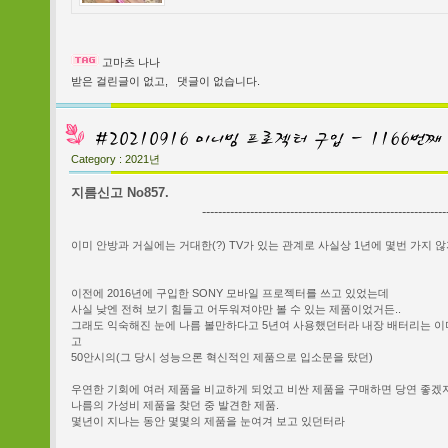
고마츠 나나
받은 걸린글이 없고,
댓글이 없습니다.
Category :
2021년
지름신고 No857.
-------------------------------------------------------------
이미 안방과 거실에는 거대한(?) TV가 있는 관계로 사실상 1년에 몇번 가지 
이전에 2016년에 구입한 SONY 모바일 프로젝터를 쓰고 있었는데
사실 낮엔 전혀 보기 힘들고 어두워져야만 볼 수 있는 제품이었거든..
그래도 익숙해진 눈에 나름 볼만하다고 5년여 사용했던터라 내장 배터리는 이
고
50안시의(그 당시 성능으론 혁신적인 제품으로 입소문을 탔던)
우연한 기회에 여러 제품을 비교하게 되었고 비싼 제품을 구매하면 당연 좋겠
나름의 가성비 제품을 찾던 중 발견한 제품.
몇년이 지나는 동안 몇몇의 제품을 눈여겨 보고 있던터라