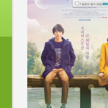
7 일동안
열지 않음