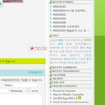
RECENT ENTRIES
#20211023
#20210916 미니빔 프로젝터 ...
#20210512
#20210410
#20210308
#20210206 스마트워치
#20210121 헤놀로지 나스 와...
2
TAGS
JOOO
김상경
영화
수독
부재자투표
버그
새싹
3G망
큐미Q3플러스
bluetooth
옷
선거
이은진
트리
박보
영
수박
포옹
박용우
이런것도의무감
이라니
날씨
일찍자고
고현정
Depression
크리스마스
그 돈은
광고
낼 수 없습니다
꽃사진
주윤발
박채경
황성수박사
RECENT COMMENTS
RECENT TRACKBACKS
COMMENT*
CALENDAR
ARCHIVE
일과 비밀번호만으로 가입할 수 있습니다.
LINK SITE
Name :
VISITOR STATISTICS
: Homepage
: secret
Powerd by Textcube
Skin by WhiteD / LonnieNa
Get RSS Page RSS 2.0
feeds2.feedburner.com/rurunana