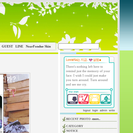
GUEST
LINE
NearFondue Skin
LonnieNa는 지금..
설렘
There's nothing left here to
remind just the memory of your
face. I wish I could just make
you turn around. Turn around
and see me cry.
logout
login
admin
write
RECENT PHOTO
-more..
CATEGORY
NOTICE
in