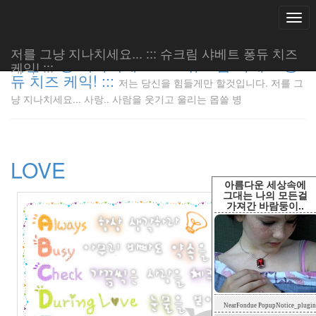
Togg
navi
저를 그냥 지나치세요... ::: 슈크림 샤베트 퐁듀 치즈
저를 그냥 지나치세요... ::: 슈크림 샤베트 퐁
케익! :::
듀 치즈 케익! :::
저는 당신을 힘들게만 할것입니다. 저를 그
저는 당신
냥 지나치세요... 사랑.. 사람을 웃기고 울리는 몹쓸 병
을 힘들게
만 할것입
니다. 저
를 그냥
LOVE
지나치세
요... 사
아름다운 세상속에
랑.. 사람
그대는 나의 모든걸
가져간 바람둥이..
을 웃기고
울리는 몹
쓸 병
LonnieNa
Tag
NearFondue PopupNotice_plugin
Cloud