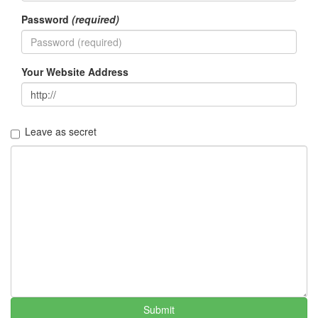
라
우
Password
(required)
드
가
슴
은
Your Website Address
나
노
주
유
린
Leave as secret
Ahney
Her
주
희
Notices
멍
멍
이
들
의
Submit
우