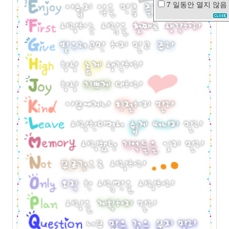
7 일동안
열지 않음
맥
주
새
나
라
의
어
린
이
경
성
스
캔
들
아
이
앰
샘
수
박
나
팔
꽃
병