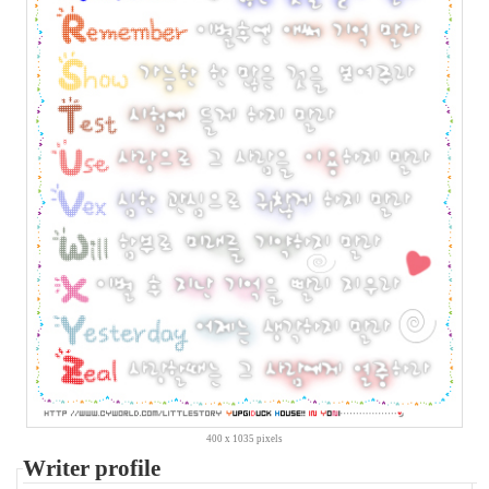
원
똥
글
이
향
기
다
코
타
패
닝
2012
년
과
수
원
머
라
이
어
캐
리
400 x 1035 pixels
Writer profile
포
옹