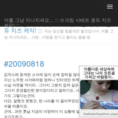
Togg
navi
저를 그냥 지나치세요... ::: 슈크림 샤베트 퐁듀 치즈
저를 그냥 지나치세요... ::: 슈크림 샤베트 퐁
케익! :::
듀 치즈 케익! :::
저는 당신을 힘들게만 할것입니다. 저를 그
저는 당신
냥 지나치세요... 사랑.. 사람을 웃기고 울리는 몹쓸 병
을 힘들게
만 할것입
니다. 저
를 그냥
#20090818
지나치세
요... 사
아름다운 세상속에
랑.. 사람
그대는 나의 모든걸
갑작스레 듣게된 소식에 일이 손에 잡히질 않네요.
가져간 바람둥이..
을 웃기고
지난 노무현 서거때처럼 멍하니 인터넷만 뒤쳑이고 있어요.
울리는 몹
사실 어렷을 적이라.. 그다지 그분의 업적 같은건 잘 모릅니다.
쓸 병
그다지 존경할만한 분이었다라고 말하기도, 너무 안됐다라고 말하
LonnieNa
기도 그렇다는건데.
다만, 잘했것 못했건, 한 나라를 이 끌어주었던 분이 떠났다는게 아
쉬울 따름이죠.
근데.. 과연 훗날 지금의 이명박이 이 상황에 달하면 기분은 어떨까
Tag
NearFondue PopupNotice_plugin
Cloud
싶기도하고..