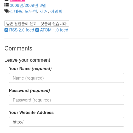
간
2009년/2009년 8월
태
김대중
,
노무현
,
서거
,
이명박
터
툴
받은 걸린글이 없고,
댓글이 없습니다.
즈
RSS 2.0 feed
ATOM 1.0 feed
클
래
식
Comments
갈
대
Leave your comment
밭
팬
Your Name
(required)
팔
monday
백
백
Password
(required)
이
공
포
영
Your Website Address
화
Ivy
A/S