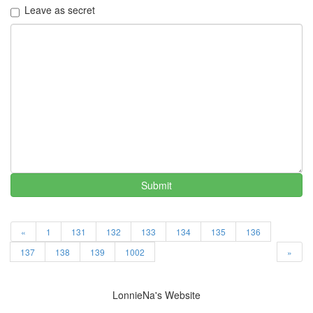
스
Leave as secret
케
쥴
이
연
희
친
구
등
기
우
편
아
이
Submit
팟
터
치
«
1
131
132
133
134
135
136
웹
2.0
137
138
139
1002
»
여
자
친
구
LonnieNa's Website
큐