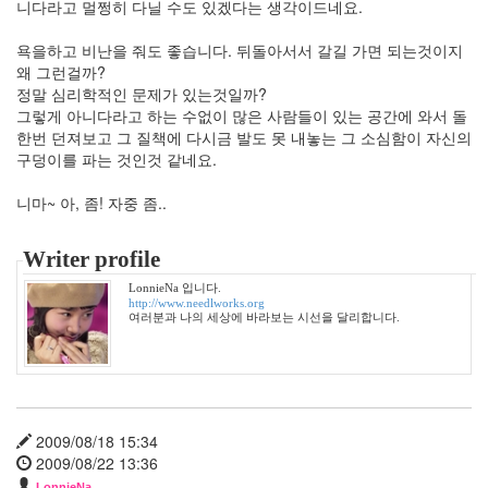
니다라고 멀쩡히 다닐 수도 있겠다는 생각이드네요.
인
테
욕을하고 비난을 줘도 좋습니다. 뒤돌아서서 갈길 가면 되는것이지
리
왜 그런걸까?
어
정말 심리학적인 문제가 있는것일까?
이
그렇게 아니다라고 하는 수없이 많은 사람들이 있는 공간에 와서 돌
혁
재
한번 던져보고 그 질책에 다시금 발도 못 내놓는 그 소심함이 자신의
백
구덩이를 파는 것인것 같네요.
팔
번
니마~ 아, 좀! 자중 좀..
뇌
종
아
Writer profile
리
LonnieNa 입니다.
봉
http://www.needlworks.org
숭
여러분과 나의 세상에 바라보는 시선을 달리합니다.
아
어
느
멋
진
날
2009/08/18 15:34
2009/08/22 13:36
시
LonnieNa