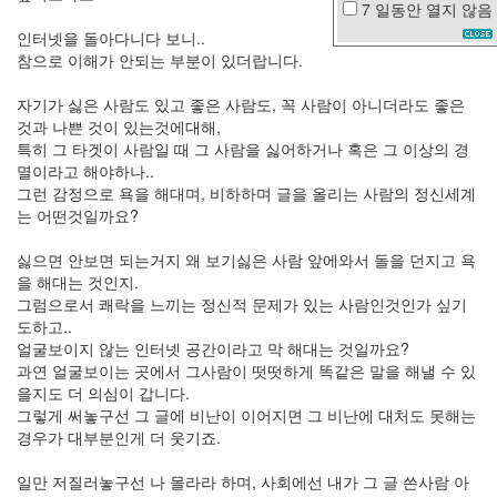
7 일동안
열지 않음
노
인터넷을 돌아다니다 보니..
트
참으로 이해가 안되는 부분이 있더랍니다.
북
Gran
자기가 싫은 사람도 있고 좋은 사람도, 꼭 사람이 아니더라도 좋은
Torino
것과 나쁜 것이 있는것에대해,
장
특히 그 타겟이 사람일 때 그 사람을 싫어하거나 혹은 그 이상의 경
마
멸이라고 해야하나..
소
그런 감정으로 욕을 해대며, 비하하며 글을 올리는 사람의 정신세계
나
는 어떤것일까요?
기
연
싫으면 안보면 되는거지 왜 보기싫은 사람 앞에와서 돌을 던지고 욕
말
을 해대는 것인지.
모
그럼으로서 쾌락을 느끼는 정신적 문제가 있는 사람인것인가 싶기
임
도하고..
태
그
얼굴보이지 않는 인터넷 공간이라고 막 해대는 것일까요?
도
과연 얼굴보이는 곳에서 그사람이 떳떳하게 똑같은 말을 해낼 수 있
귀
을지도 더 의심이 갑니다.
찮
그렇게 써놓구선 그 글에 비난이 이어지면 그 비난에 대처도 못해는
다
경우가 대부분인게 더 웃기죠.
일
본
음
일만 저질러놓구선 나 몰라라 하며, 사회에선 내가 그 글 쓴사람 아
악