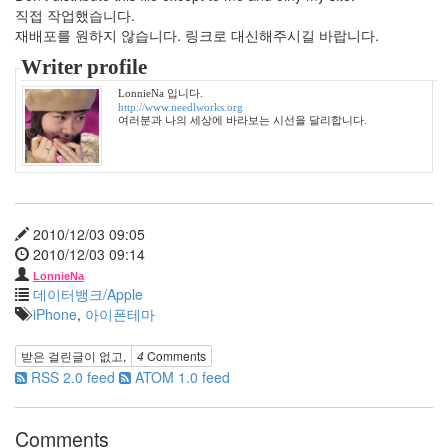
LonnieNa
직접 작업했습니다.
재배포를 원하지 않습니다. 링크로 대신해주시길 바랍니다.
나
Writer profile
랑
똑
LonnieNa 입니다.
http://www.needlworks.org
같
여러분과 나의 세상에 바라보는 시선을 달리합니다.
이
닮
은
딸
By
LonnieNa
2010/12/03 09:05
2010/12/03 09:14
사
LonnieNa
랑
데이터뱅크/Apple
의
iPhone
,
아이폰테마
조
건
받은 걸린글이 없고,
4
Comments
By
RSS 2.0 feed
ATOM 1.0 feed
LonnieNa
Comments