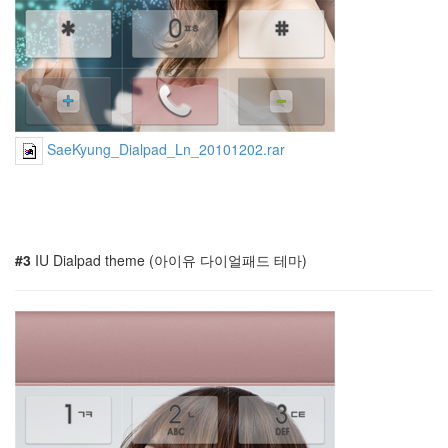
나
른
함
채
식
뷔
페
머
SaeKyung_Dialpad_Ln_20101202.rar
니
수
학
화
장
실
#3
IU Dialpad theme (아이유 다이얼패드 테마)
windos7
황
후
화
만
우
절
여
자
사