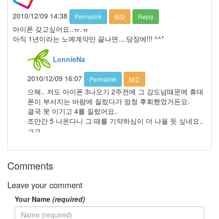
2005
년
2010/12/09 14:38
Permalink
M/D
Reply
6
아이폰 갖고싶어요..ㅠ.ㅠ
월
아직 1년이라는 노예계약만 끝나면....당장에!!! ^^*
1
2005
LonnieNa
년
7
2010/12/09 16:07
Permalink
M/D
월
4
으헤.. 저도 아이폰 3나오기 2주전에 그 강도넘때문에 휴대
2005
폰이 부서지는 바람에 질렀다가 엄청 후회했었거든요.
년
결국 못 이기고 4를 질렀어요..
8
조만간 5 나온다니 그 때를 기약하심이 더 나을 듯 싶네요..
월
ㅋㅋ
1
2005
년
Comments
9
월
Leave your comment
3
2005
Your Name
(required)
년
10