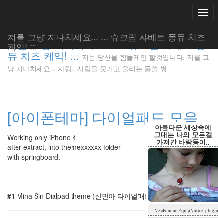
Togg
navi
저를 그냥 지나치세요... ::: 슈크림 샤베트 퐁듀 치즈
저를 그냥 지나치세요... ::: 슈크림 샤베트 퐁
케익! :::
듀 치즈 케익! :::
저는 당신을 힘들게만 할것입니다. 저를 그
저는 당신
냥 지나치세요... 사랑.. 사람을 웃기고 울리는 몹쓸 병
을 힘들게
만 할것입
니다. 저
를 그냥
[아이폰테마] 다이얼패드 모음
지나치세
요... 사
아름다운 세상속에
랑.. 사람
그대는 나의 모든걸
Working only iPhone 4
가져간 바람둥이..
을 웃기고
after extract, into themexxxxxx folder
울리는 몹
with springboard.
쓸 병
LonnieNa
#1
Mina Sin Dialpad theme (신민아 다이얼패드 테마)
Tag
NearFondue PopupNotice_plugin
Cloud