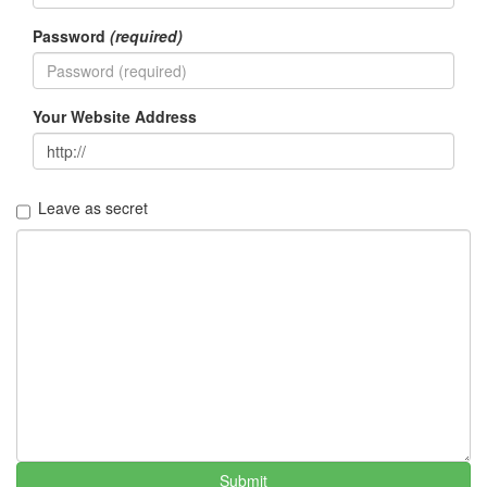
월
Password
(required)
5
2005
년
11
Your Website Address
월
3
2005
년
Leave as secret
12
월
27
2006
년
292
2006
년
1
월
42
2006
년
Submit