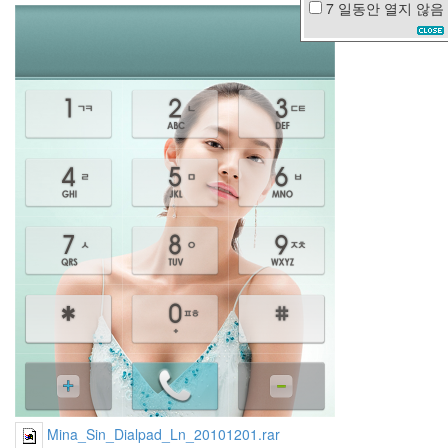
7 일동안
열지 않음
Depression
FF
기
차
드
라
마
장
쯔
이
Gran
Torino
가
을
비
지
은
겨
울
바
Mina_Sin_Dialpad_Ln_20101201.rar
다