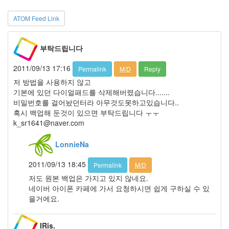
Find!
ATOM Feed Link
Categories
전
부탁드립니다
체
1002
2011/09/13 17:16
2004
Permalink
M/D
Reply
년
저 방법을 사용하지 않고
48
기본에 있던 다이얼패드를 삭제해버렸습니다.......
2004
비밀번호를 걸어놨던터라 아무것도못하고있습니다..
년
혹시 백업해 둔것이 있으면 부탁드립니다 ㅜㅜ
7
k_sr1641@naver.com
월
14
LonnieNa
2004
년
2011/09/13 18:45
Permalink
M/D
8
저도 원본 백업은 가지고 있지 않네요.
월
네이버 아이폰 카페에 가서 요청하시면 쉽게 구하실 수 있
34
을거에요.
2005
년
44
IRis.