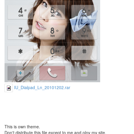
람
박
정
현
xhtml
script
div
서
진
영
Notices
IU_Dialpad_Ln_20101202.rar
멍
멍
이
들
의
우
정
This is own theme.
By
Don't distribute this file except to me and olny my site.