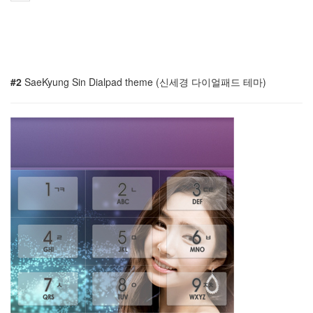
오
징
어
땅
콩
쓰
리
#2
SaeKyung Sin Dialpad theme (신세경 다이얼패드 테마)
몬
스
터
산
맥
주
김
사
랑
생
각
크
로
스
브
라
우
징