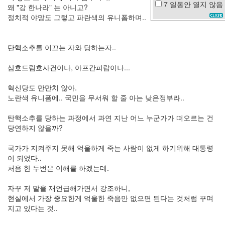
7 일동안
열지 않음
왜 "강 한나라" 는 아니고?
꽃
정치적 야망도 그렇고 파란색의 유니폼하며..
SUTTER
HOME
스
탄핵소추를 이끄는 자와 당하는자..
킨
삼호드림호사건이나, 아프간피랍이나...
밉
다
혁신당도 만만치 않아.
탈
노란색 유니폼에.. 국민을 무서워 할 줄 아는 낮은정부라..
옥
오
탄핵소추를 당하는 과정에서 과연 지난 어느 누군가가 떠오르는 건
윤
당연하지 않을까?
한
보
배
국가가 지켜주지 못해 억울하게 죽는 사람이 없게 하기위해 대통령
일
이 되었다..
처음 한 두번은 이해를 하겠는데.
태
터
자꾸 저 말을 재언급해가면서 강조하니,
스
현실에서 가장 중요한게 억울한 죽음만 없으면 된다는 것처럼 꾸며
킨
지고 있다는 것..
졸
업