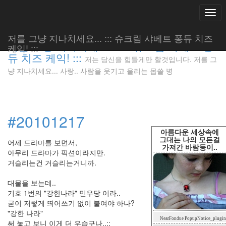
Togg
navi
저를 그냥 지나치세요... ::: 슈크림 샤베트 퐁듀 치즈
저를 그냥 지나치세요... ::: 슈크림 샤베트 퐁
케익! :::
듀 치즈 케익! :::
저는 당신을 힘들게만 할것입니다. 저를 그
저는 당신
냥 지나치세요... 사랑.. 사람을 웃기고 울리는 몹쓸 병
을 힘들게
만 할것입
니다. 저
를 그냥
#20101217
지나치세
요... 사
아름다운 세상속에
랑.. 사람
그대는 나의 모든걸
어제 드라마를 보면서,
가져간 바람둥이..
을 웃기고
아무리 드라마가 픽션이라지만.
울리는 몹
거슬리는건 거슬리는거니까.
쓸 병
LonnieNa
대물을 보는데..
기호 1번의 "강한나라" 민우당 이라..
굳이 저렇게 띄어쓰기 없이 붙여야 하나?
"강한 나라"
Tag
NearFondue PopupNotice_plugin
Cloud
써 놓고 보니 이게 더 우습구나..;;