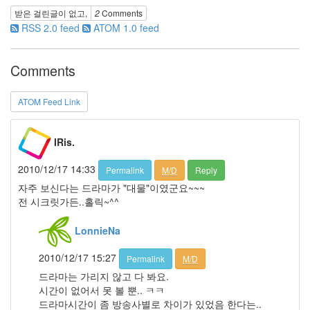
기
받은 걸린글이 없고,
2
Comments
줄
RSS 2.0 feed
ATOM 1.0 feed
넘
기
박
Comments
희
본
백
ATOM Feed Link
백
이
맥
IRis.
북
습
2010/12/17 14:33
Permalink
M/D
Reply
관
자주 보신다는 드라마가 "대물"이였군요~~~
좌
전 시크릿가든..홀릭~^^
파
우
LonnieNa
을
증
도
2010/12/17 15:27
Permalink
M/D
발
드라마는 가리지 않고 다 봐요.
아
시간이 없어서 못 볼 뿐.. ㅋㅋ
주
그
드라마시간이 좀 방송사별로 차이가 있었음 한다는..