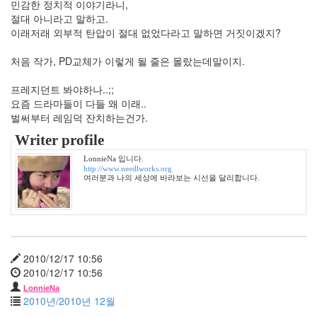
민감한 정치적 이야기라니,
식
절대 아니라고 말하고.
일
이래저래 외부적 탄압이 절대 없었다라고 말하면 거짓이겠지?
본
음
악
처음 작가, PD교체가 이렇게 될 줄은 몰랐는데말이지.
더
위
프레지던트 봐야하나..;;
요즘 드라마들이 다들 왜 이래..
영
어
벌써부터 레임덕 잔치하는건가.
아
Writer profile
이
앰
LonnieNa 입니다.
샘
http://www.needlworks.org
자
여러분과 나의 세상에 바라보는 시선을 달리합니다.
전
거
지
하
철
봉
2010/12/17 10:56
태
2010/12/17 10:56
규
LonnieNa
2010년/2010년 12월
배
슬