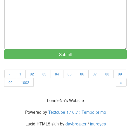
나
랑
똑
같
이
닮
은
딸
Submit
By
LonnieNa
사
«
1
82
83
84
85
86
87
88
89
랑
90
1002
»
의
조
건
LonnieNa's Website
By
LonnieNa
Powered by
Textcube 1.10.7 : Tempo primo
Lucid HTML5 skin by
daybreaker
/
inureyes
Find!