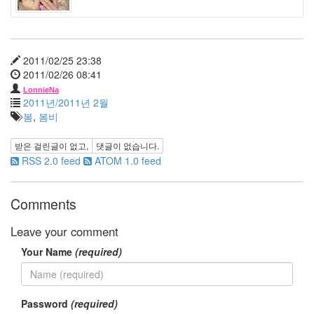
노
임
정
은
2011/02/25 23:38
궁
2011/02/26 08:41
시
LonnieNa
렁
2011년/2011년 2월
절
봄
,
봄비
망
낮
받은 걸린글이 없고,
댓글이 없습니다.
잠
RSS 2.0 feed
ATOM 1.0 feed
만
우
절
현
Comments
실
MISSHA
Leave your comment
광
Your Name
(required)
고
헤
놀
로
Password
(required)
지