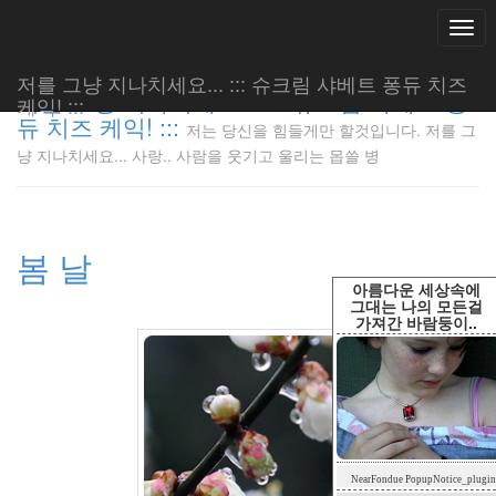
Togg
navi
저를 그냥 지나치세요... ::: 슈크림 샤베트 퐁듀 치즈
저를 그냥 지나치세요... ::: 슈크림 샤베트 퐁
케익! :::
듀 치즈 케익! :::
저는 당신을 힘들게만 할것입니다. 저를 그
저는 당신
냥 지나치세요... 사랑.. 사람을 웃기고 울리는 몹쓸 병
을 힘들게
만 할것입
니다. 저
를 그냥
봄 날
지나치세
요... 사
아름다운 세상속에
랑.. 사람
그대는 나의 모든걸
가져간 바람둥이..
을 웃기고
울리는 몹
쓸 병
LonnieNa
Tag
NearFondue PopupNotice_plugin
Cloud