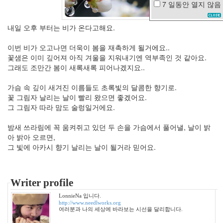
7 일동안
열지 않음
찬
란
내일 오후 부터는 비가 온다고해요.
한
유
이번 비가 오고나면 더욱이 봄을 재촉하게 될거에요..
산
꽃샘은 이미 깊어져 아직 겨울을 지워내기엔 역부족인 것 같아요.
칵
그래도 조만간 봄이 새록새록 피어나겠지요..
테
일
가슴 속 깊이 새겨진 이름들도 초록빛의 달콤한 향기로.
노
꽃 그림자 날리는 날이 빨리 왔으면 좋겠어요.
무
그 그림자 따라 맘도 술렁일거에요.
현
밤새 쓰라림에 꼭 움켜쥐고 있던 두 손을 가슴에서 풀어낼, 날이 밝
생
아 밝아 오르면,
날
선
그 빛에 아카시 향기 날리는 날이 될거라 믿어요.
생
장
미
Writer profile
Virus
디
LonnieNa 입니다.
카
http://www.needlworks.org
여러분과 나의 세상에 바라보는 시선을 달리합니다.
은
나