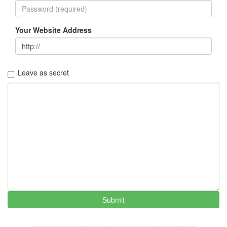
박
채
경
Your Website Address
이
예
린
바
람
Leave as secret
monday
고
마
츠
나
나
민
영
원
부
산
시
골
Submit
머
니
어