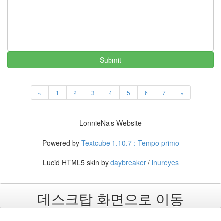
월
3
2005
년
10
월
Submit
5
2005
년
«
1
2
3
4
5
6
7
»
11
월
3
LonnieNa's Website
2005
년
Powered by
Textcube 1.10.7 : Tempo primo
12
월
Lucid HTML5 skin by
daybreaker
/
inureyes
27
2006
년
데스크탑 화면으로 이동
292
2006
년