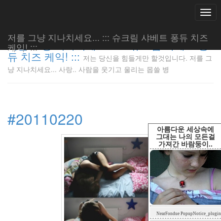
Togg
navi
저를 그냥 지나치세요... ::: 슈크림 샤베트 퐁듀 치즈
저를 그냥 지나치세요... ::: 슈크림 샤베트 퐁
케익! :::
듀 치즈 케익! :::
저는 당신을 힘들게만 할것입니다. 저를 그
저는 당신
냥 지나치세요... 사랑.. 사람을 웃기고 울리는 몹쓸 병
을 힘들게
만 할것입
니다. 저
를 그냥
#20110220
지나치세
요... 사
아름다운 세상속에
랑.. 사람
그대는 나의 모든걸
가져간 바람둥이..
을 웃기고
울리는 몹
쓸 병
LonnieNa
Tag
NearFondue PopupNotice_plugin
Cloud