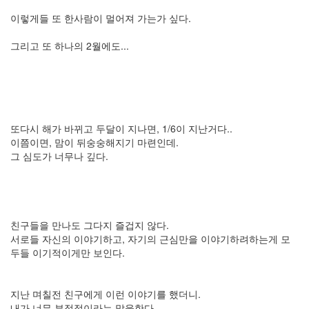
발
이렇게들 또 한사람이 멀어져 가는가 싶다.
현
실
그리고 또 하나의 2월에도...
AH
자
유
시
대
애
플
또다시 해가 바뀌고 두달이 지나면, 1/6이 지난거다..
황
이쯤이면, 맘이 뒤숭숭해지기 마련인데.
성
그 심도가 너무나 깊다.
수
박
사
태
터
친구들을 만나도 그다지 즐겁지 않다.
툴
서로들 자신의 이야기하고, 자기의 근심만을 이야기하려하는게 모
즈
두들 이기적이게만 보인다.
오
픈
하
지난 며칠전 친구에게 이런 이야기를 했더니.
우
내가 너무 부정적이라는 말을한다.
스