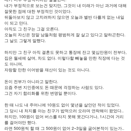
내가 부정적으로 보는건 맞지만, 그것이 내 미래가 아닌 과거에 대해
일
잘못한 점에 대한 부정적인 것이었다.
기
뒤돌아보지 않고 고치려하지 않으면 오늘과 별반 다를게 없는 내일
온
이 되고 만다.
도
제
아직도 그 친구는 그걸 모른다.
어
오늘의 자신은 정말 남들처럼 평범하게 잘 살고 있다고 말하곤한다.
파
그 날도 그렇게 말했다.
노
라
하지만 그 친구 아직 결혼도 못하고 통장에 잔고 몇십만원이 전부다,
마
집은 월세에 살며, 차도 없다. 이렇다할 빼놓을 만한 직장에 다는 것
결
도 아니며,
초
보
자랑할 만한 이어받을 재산이 있는 것도 아니다.
은
FF
돈이 전부가 아니라고 말한다.
차
요즘 주변 지인중에도 돈 때문에 걱정하는 사람도 있다.
(茶)
그건 자기 합리화를 위한 변명일 뿐이다.
한 때 나도 내 주머니에 10원도 없이 몇년을 살안던 적이 있었다.
Notices
그 당시 내 처지를 아는 친구가 밥먹으러 오라며 연락해이 왔었다..
하지만, 100원이 없어 버스를 타지 못해 못간다거나, 1시간여 거리
멍
를 걸어야만 했다.
멍
라면 500원씩 할 때 그 500원이 없어 2~3일을 굶어본적이 있는가..
이