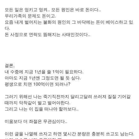
들
모든 일은 엉키고 엉켜.. 모든 원인은 바로 돈이다..
의
우리가족의 문제도 돈이고.
우
요즘 내게 벌어지는 불화의 원인의 그 바닥에는 돈이 베이스하고 있
정
다.
By
돈 사정으로 연락도 뜸해지는 사태인것이다..
LonnieNa
나
랑
똑
결론,
같
내 수중에 지금 1년을 쓸 1억이 필요하다.
이
아마도 지금 1년엔 그정도면 될 듯 싶다.
닮
평생으로 치면 100억이면 되려나?
은
딸
그러기 위해선 나는 죽기직전까지 달리고달려 쓰러져 질질 기어갈
By
때까지 악착같이 벌고 벌어야한다.
LonnieNa
그리고 나는 이 집을 떠나야 할까보다..
사
미움보다 더 좌절은 무관심이다..
랑
의
이런 글을 나열해 쓰자고 하면 몇시간 분량은 충분히 쓰고도 남는다.
조