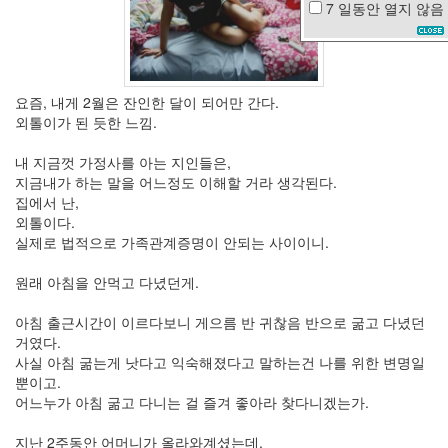
7 일동안
열지 않음
책
물
놀
이
요즘, 내게 2월은 잔인한 달이 되어만 간다.
SOREA
외톨이가 된 듯한 느낌.
모
양
성
내 지금껏 가정사를 아는 지인들은,
경
지금내가 하는 말을 어느정도 이해할 거라 생각된다.
성
집에서 난,
스
외톨이다.
캔
실제로 법적으로 가족관계증명이 안되는 사이이니.
들
원래 아침을 안먹고 다녔던게.
수
박
아침 출근시간이 이르다보니 게으름 반 귀찮음 반으로 굶고 다녔던
퍼
머
거였다.
나
사실 아침 굶는게 낫다고 익숙해졌다고 말하는건 나를 위한 변명일
팔
뿐이고.
꽃
어느누가 아침 굶고 다니는 걸 즐겨 좋아라 찾다니겠는가.
카
메
지난 2주동안 어머니가 올라와계셨는데.
론