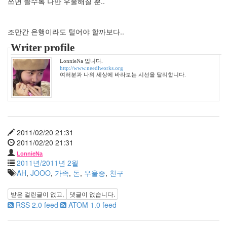
쓰면 쓸수록 나만 우울해질 뿐..
건
By
LonnieNa
조만간 은행이라도 털어야 할까보다..
Writer profile
Find!
LonnieNa 입니다.
http://www.needlworks.org
Categories
여러분과 나의 세상에 바라보는 시선을 달리합니다.
전
체
1002
2004
년
2011/02/20 21:31
48
2011/02/20 21:31
2004
LonnieNa
년
2011년/2011년 2월
7
AH
,
JOOO
,
가족
,
돈
,
우울증
,
친구
월
14
받은 걸린글이 없고,
댓글이 없습니다.
2004
RSS 2.0 feed
ATOM 1.0 feed
년
8