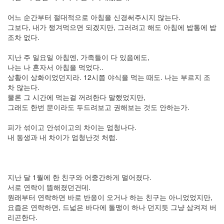
디
아
어느 순간부터 절대적으로 아침을 신경써주시지 않는다.
즈
그보다, 내가 챙겨먹으면 되겠지만, 그러려고 해도 아침에 밥통에 밥
일
조차 없다.
찍
자
지난 주 일요일 아침엔, 가족들이 다 있음에도,
고
나는 나 혼자서 아침을 먹었다..
초
상황이 상화이었던지라. 12시쯤 야식을 먹는 때도. 나는 부르지 조
콜
렛
차 않는다.
물론 그 시간에 먹는걸 꺼려한다 말했었지만,
png
그래도 한번 문이라도 두드려보고 권해보는 것도 안하는가.
가
슴
피가 섞이고 안섞이고의 차이는 엄청나다.
혈
액
내 동생과 내 차이가 엄청난것 처럼.
형
부
산
박
지난 달 1월에 한 친구와 어중간하게 멀어졌다.
용
서로 연락이 뜸해졌던건데.
우
원래부터 연락하면 바로 반응이 오거나 하는 친구는 아니었었지만,
이
요즘은 연락하면, 드넓은 바다에 돌맹이 하나 던지듯 그냥 삼켜져 버
별
리곤한다.
도