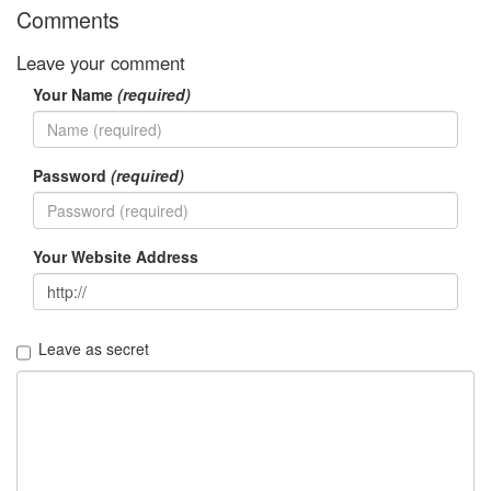
월
Comments
34
2005
Leave your comment
년
Your Name
(required)
44
2005
년
6
Password
(required)
월
1
2005
년
Your Website Address
7
월
4
2005
Leave as secret
년
8
월
1
2005
년
9