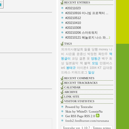
RECENT ENTRIES
#20211023
#20210916 미니빔 프로젝터 ...
#20210512
#20210410
#20210308
#20210206 스마트워치
#20210121 헤놀로지 나스 와...
2
TAGS
외과의사봉달희
들풀
당황
money
나
비
사은품
윤종신
박정현
폭탄주
책
똥글이
코딩
결혼
옷
양동근
백구
회
상
일본음악
잭 블랙
모임
만원버스
ie6
봉태규
아이폰4
1004
KT
김대중
드레스
키워드로그
일상
RECENT COMMENTS
RECENT TRACKBACKS
CALENDAR
ARCHIVE
LINK SITE
VISITOR STATISTICS
Powerd by Textcube
Skin by WhiteD / LonnieNa
Get RSS Page RSS 2.0
feeds2.feedburner.com/rurunana
Textcube ver. 1.10.7 : Tempo primo