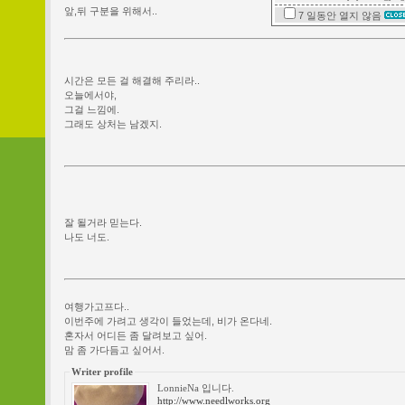
앞,뒤 구분을 위해서..
7 일동안
열지 않음
시간은 모든 걸 해결해 주리라..
오늘에서야,
그걸 느낌에.
그래도 상처는 남겠지.
잘 될거라 믿는다.
나도 너도.
여행가고프다..
이번주에 가려고 생각이 들었는데, 비가 온다네.
혼자서 어디든 좀 달려보고 싶어.
맘 좀 가다듬고 싶어서.
Writer profile
LonnieNa 입니다.
http://www.needlworks.org