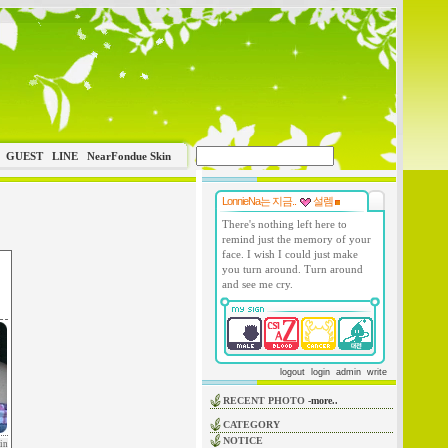
GUEST
LINE
NearFondue Skin
LonnieNa는 지금..
설렘
There's nothing left here to
remind just the memory of your
face. I wish I could just make
you turn around. Turn around
and see me cry.
logout
login
admin
write
RECENT PHOTO
-more..
CATEGORY
NOTICE
in