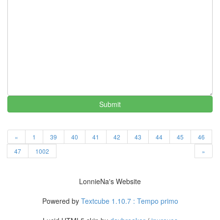
킨
뮤
지
컬
시
험
아
이
팟
터
치
Submit
Notices
«
1
39
40
41
42
43
44
45
46
멍
47
1002
»
멍
이
들
LonnieNa's Website
의
우
Powered by
Textcube 1.10.7 : Tempo primo
정
By