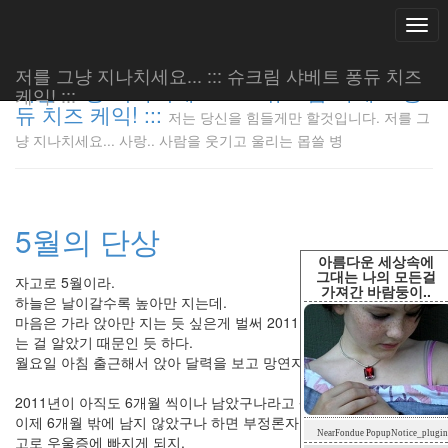
Togg
navi
저를 그냥 지나치세요... ::: 슈크림 샤베트 퐁듀 치즈
저를 그냥 지나치세요... ::: 슈크림 샤베트 퐁
케익! :::
듀 치즈 케익! :::
저는 당신을 힘들게만 할것입니다. 저를 그
저는 당신
냥 지나치세요... 사랑.. 사람을 웃기고 울리는 몹쓸 병
을 힘들게
만 할것입
니다. 저
를 그냥
5월의 단상
지나치세
요... 사
아름다운 세상속에
랑.. 사람
그대는 나의 모든걸
자고로 5월이라.
가져간 바람둥이..
을 웃기고
하늘은 날이갈수록 높아만 지는데.
울리는 몹
마음은 가라 앉아만 지는 듯 싶은게 벌써 2011년도 절 반이 지났다
쓸 병
는 걸 알았기 때문인 듯 하다.
LonnieNa
월요일 아침 출근해서 앉아 달력을 보고 망연자실.
2011년이 아직도 6개월 씩이나 남았구나라고 생각하면 긍정론자.
이제 6개월 밖에 남지 않았구나 하면 부정론자..
Tag
NearFondue PopupNotice_plugin
Cloud
고로 우울증에 빠지게 되지.