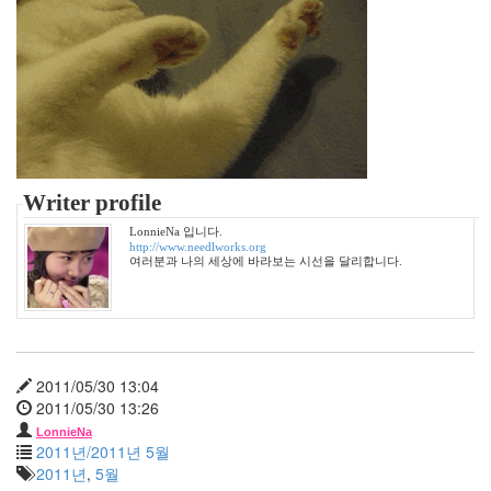
핑
거
1004
물
놀
이
책
읽
어
주
Writer profile
는
남
LonnieNa 입니다.
자
http://www.needlworks.org
여러분과 나의 세상에 바라보는 시선을 달리합니다.
강
남
Jazz
디
카
5
2011/05/30 13:04
월
2011/05/30 13:26
정
LonnieNa
여
2011년/2011년 5월
진
2011년
,
5월
태