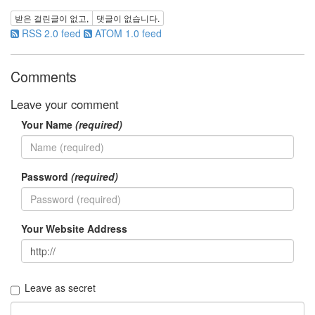
터
캠
받은 걸린글이 없고,
댓글이 없습니다.
프
RSS 2.0 feed
ATOM 1.0 feed
이
혁
재
Comments
malo
윤
Leave your comment
상
결
Your Name
(required)
혼
과
연
Password
(required)
기
차
여
자
Your Website Address
친
구
FF2
태
Leave as secret
터
스