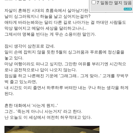
7 일동안
열지 않음
현
자살이 흔해진 시대의 흐름속에서 살아남기란 쉽지가 않다.
미
날이 싱그러워지니 하늘을 날고 싶어지는걸까?
윤
애타게 바라는봐와는 달리 다른 길로 나아가는 걸 까대던 사람들도
은
막상 떨어지고 메달아 세상을 달리하고나니..
혜
그제서야 명복을 빈다는 게 무슨 소용이란 말인가.
태
종
잠시 생각이 삼천포로 갔네.
대
일이 손에 잡히지 않을 듯한 5월의 싱그러움과 푸르름에 정신줄을
박
놓고 있다.
희
마냥 여행이라도 떠나고 싶지만, 그만한 여유를 부리기엔 시간적으
본
로나 금전적으로나 답이 나오지 않는다.
헤
점심을 하고 나른해진 기운에 '그래그래.. 그게 맞아..' 고개를 꾸벅꾸
어
벅 졸고 있노라면,
짐
내 시간도 이리 졸면서 하루하루 버텨만 내는 구나 하는 생각을 하게
mac
된다.
life
마
흔한 대화에서 '사는게 뭔지..'
우
스
그건.. '죽는게 아니니 사는거지' 라고 한다.
별
난 오늘도 이 세상에서 여전히 허우적대고 있다.
자
리
갓