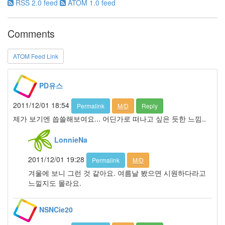
랑
RSS 2.0 feed
ATOM 1.0 feed
똑
같
이
Comments
닮
은
ATOM Feed Link
딸
By
LonnieNa
PD유스
사
2011/12/01 18:54
Permalink
M/D
Reply
랑
제가 보기엔 씁쓸해보여요... 어딘가로 떠나고 싶은 듯한 느낌..
의
조
LonnieNa
건
By
2011/12/01 19:28
Permalink
M/D
LonnieNa
겨울에 보니 그런 것 같아요. 여름날 봤으면 시원하다라고
느낄지도 몰라요.
Find!
NSNCie20
Categories