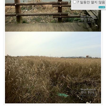
7 일동안
열지 않음
겨
울
바
다
등
산
봄
봉
숭
아
차
예
련
아
줌
마
이
상
형
명
절
콘
서