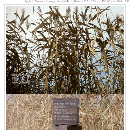
트
Apple
|
iPhone 4
|
Average
|
Auto W/B
|
1/914sec
|
F2.8
|
3.85mm
|
ISO-80
|
No Flash
|
550 
김
민
희
도
둑
서
울
가
족
BGM
케
이
트
윈
슬
렛
vista
저
녁
식
사
웹