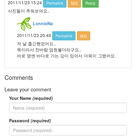
전
2011/11/23 15:24
Permalink
M/D
Reply
체
사진들이 추워보여요..
1002
2004
LonnieNa
년
48
2011/11/23 20:49
Permalink
M/D
2004
저 날 춥긴했었어요..
년
뚝이라서 찬바람 엄청불더라구요..
7
바로 옆엔 바다로 가는 강이 있어서 더욱이 그랬어요.
월
14
2004
년
Comments
8
월
Leave your comment
34
Your Name
(required)
2005
년
44
2005
Password
(required)
년
6
월