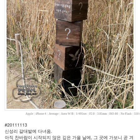
2.0
사
천
만
땡
겨
죠
인
연
류
시
화
터
치
뭘
까
마
르
쉐
라
Apple
|
iPhone 4
|
Average
|
Auto W/B
|
1/495sec
|
F2.8
|
3.85mm
|
ISO-80
|
No Flash
|
550 
쿠
키
#20111113
이
신성리 갈대밭에 다녀옴.
별
아직 찬바람이 시작되지 않은 깊은 가을 날에, 그 곳에 가보니 곧 겨