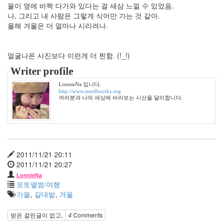
주
울이 옆에 바짝 다가와 있다는 걸 새삼 느낄 수 있었음.
말
나, 그리고 내 사람은 그렇게 식어만 가는 것 같아.
mnet
올해 겨울은 더 얼마나 시리려나.
차
승
원
얼굴나온 사진보다 이런게 더 찐함. (!_!)
암
울
Writer profile
LonnieNa 입니다.
http://www.needlworks.org
Notices
여러분과 나의 세상에 바라보는 시선을 달리합니다.
멍
멍
이
들
의
2011/11/21 20:11
우
2011/11/21 20:27
정
LonnieNa
By
포토앨범/여행
LonnieNa
가을
,
갈대밭
,
겨울
나
받은 걸린글이 없고,
4
Comments