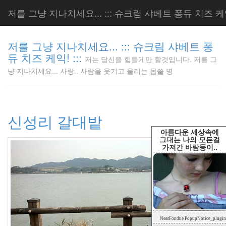
저를 그냥 지나치세요... ::: 슈크림 샤베트 퐁듀 치즈 케익!
저를 그냥 지나치세요... ::: 슈크림 샤베트 퐁
듀 치즈 케익! :::
저는 당신을 힘들게만 할것입니다. 저를 그
저는 당신
냥 지나치세요... 사랑.. 사람을 웃기고 울리는 몹쓸 병
을 힘들게
만 할것입
니다. 저
를 그냥
신성리 갈대밭
지나치세
요... 사
아름다운 세상속에
랑.. 사람
그대는 나의 모든걸
가져간 바람둥이..
을 웃기고
울리는 몹
쓸 병
LonnieNa
Tag
NearFondue PopupNotice_plugin
Cloud