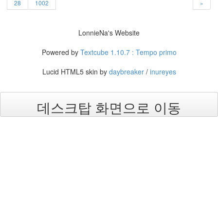
28
1002
»
년
11
월
LonnieNa's Website
3
2005
Powered by
Textcube 1.10.7 : Tempo primo
년
12
Lucid HTML5 skin by
daybreaker
/
inureyes
월
27
2006
년
데스크탑 화면으로 이동
292
2006
년
1
월
42
2006
년
2
월
45
2006