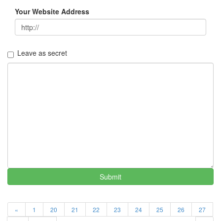
1
Your Website Address
2005
년
7
월
Leave as secret
4
2005
년
8
월
1
2005
년
9
월
3
2005
년
Submit
10
월
5
«
1
20
21
22
23
24
25
26
27
2005