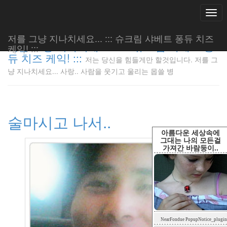
Togg
navi
저를 그냥 지나치세요... ::: 슈크림 샤베트 퐁듀 치즈
저를 그냥 지나치세요... ::: 슈크림 샤베트 퐁
케익! :::
듀 치즈 케익! :::
저는 당신을 힘들게만 할것입니다. 저를 그
저는 당신
냥 지나치세요... 사랑.. 사람을 웃기고 울리는 몹쓸 병
을 힘들게
만 할것입
니다. 저
를 그냥
술마시고 나서..
지나치세
요... 사
아름다운 세상속에
랑.. 사람
그대는 나의 모든걸
가져간 바람둥이..
을 웃기고
울리는 몹
쓸 병
LonnieNa
Tag
NearFondue PopupNotice_plugin
Cloud