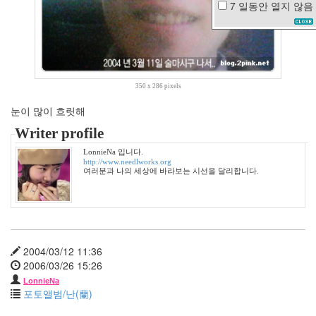
7 일동안
열지 않음
인
센
디
어
리
플
350 x 286 pixels
러
그
눈이 많이 흐릿해
인
Writer profile
토
마
LonnieNa 입니다.
토
http://www.needlworks.org
여러분과 나의 세상에 바라보는 시선을 달리합니다.
모
임
Kahula
Milk
리
퍼
2004/03/12 11:36
러
2006/03/26 15:26
스
팸
LonnieNa
포토앨범/난(蘭)
드
랍