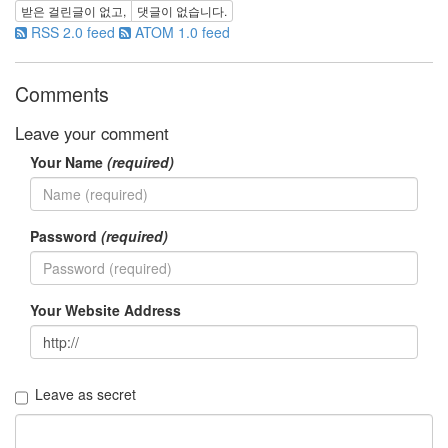
쉽
받은 걸린글이 없고,
댓글이 없습니다.
5
RSS 2.0 feed
ATOM 1.0 feed
월
rain
4
Comments
월
스
Leave your comment
카
우
Your Name
(required)
트
ipod
touch
심
Password
(required)
리
테
스
트
Your Website Address
여
름
더
빨
Leave as secret
강
김
명