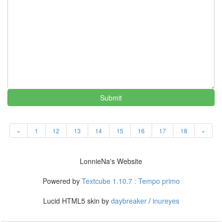
민
봄
의
왈
츠
검
색
갈
대
밭
Submit
현
미
차
현
«
1
12
13
14
15
16
17
18
»
실
랄
프
LonnieNa's Website
파
인
즈
Powered by
Textcube 1.10.7 : Tempo primo
수
학
Lucid HTML5 skin by
daybreaker
/
inureyes
미
니