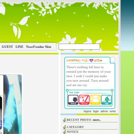
GUEST
LINE
NearFondue Skin
LonnieNa는 지금..
설렘
There's nothing left here to
remind just the memory of your
face. I wish I could just make
you turn around. Turn around
and see me cry.
logout
login
admin
write
RECENT PHOTO
-more..
CATEGORY
NOTICE
in