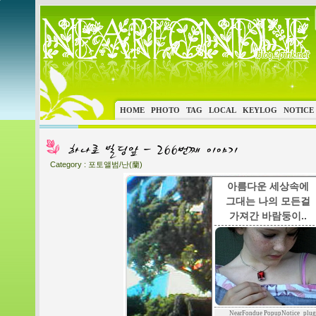
HOME
PHOTO
TAG
LOCAL
KEYLOG
NOTICE
Category :
포토앨범/난(蘭)
아름다운 세상속에
그대는 나의 모든걸
가져간 바람둥이..
NearFondue PopupNotice_plug