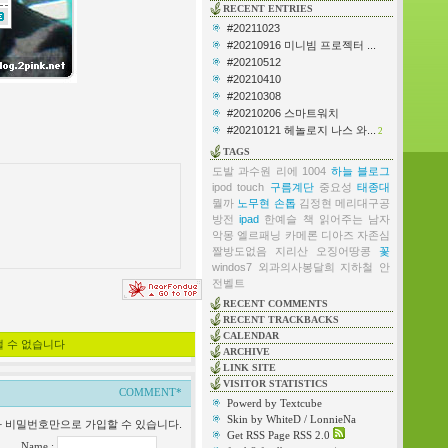
RECENT ENTRIES
#20211023
#20210916 미니빔 프로젝터 ...
#20210512
#20210410
#20210308
#20210206 스마트워치
#20210121 헤놀로지 나스 와...
2
TAGS
도발
과수원
리에
1004
하늘
블로그
ipod touch
구름계단
중요성
태종대
뭘까
노무현
손톱
김정현
메리대구공
방전
ipad
한예슬
책 읽어주는 남자
악몽
엘르패닝
카메론 디아즈
자존심
짤방도없음
지리산
오징어땅콩
꽃
windos7
외과의사봉달희
지하철
안
전벨트
RECENT COMMENTS
RECENT TRACKBACKS
CALENDAR
낼 수 없습니다
ARCHIVE
LINK SITE
VISITOR STATISTICS
COMMENT*
Powerd by Textcube
Skin by WhiteD / LonnieNa
일과 비밀번호만으로 가입할 수 있습니다.
Get RSS Page RSS 2.0
Name :