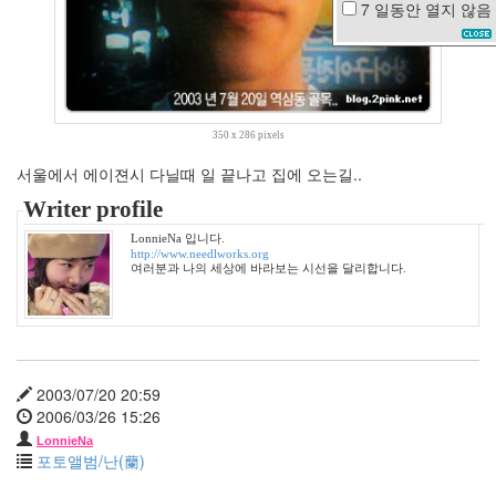
7 일동안
열지 않음
태
터
성
유
리
350 x 286 pixels
쇼
핑
서울에서 에이젼시 다닐때 일 끝나고 집에 오는길..
고
Writer profile
현
정
LonnieNa 입니다.
지
http://www.needlworks.org
겨
여러분과 나의 세상에 바라보는 시선을 달리합니다.
워
사
랑
은
향
기
2003/07/20 20:59
를
2006/03/26 15:26
남
기
LonnieNa
고
포토앨범/난(蘭)
악
몽