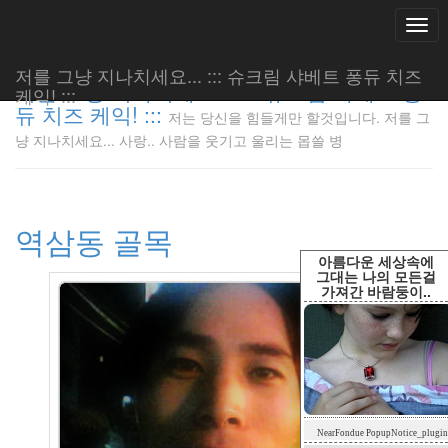
Togg
navi
저를 그냥 지나치세요... ::: 슈크림 샤베트 퐁듀 치즈
저를 그냥 지나치세요... ::: 슈크림 샤베트 퐁
케익! :::
듀 치즈 케익! :::
저는 당신을 힘들게만 할것입니다. 저를 그
저는 당신
냥 지나치세요... 사랑.. 사람을 웃기고 울리는 몹쓸 병
을 힘들게
만 할것입
니다. 저
를 그냥
역삼동 골목
지나치세
요... 사
아름다운 세상속에
랑.. 사람
그대는 나의 모든걸
가져간 바람둥이..
을 웃기고
울리는 몹
쓸 병
LonnieNa
Tag
NearFondue PopupNotice_plugin
Cloud