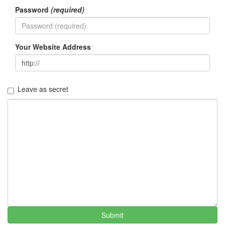
한
Password
(required)
나
른
함
밀
Your Website Address
리
지
마
앙
~
Leave as secret
담
배
행
운
의
돈
공
모
전
펜
션
CSS
HTML
Submit
선