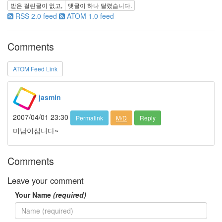
받은 걸린글이 없고,
댓글이
하나
달렸습니다.
오
RSS 2.0 feed
ATOM 1.0 feed
징
어
땅
콩
Comments
김
민
희
ATOM Feed Link
코
딩
jasmin
버
튼
2007/04/01 23:30
낮
Permalink
M/D
Reply
잠
미남이십니다~
미
니
빔
Comments
도
둑
Leave your comment
아
이
Your Name
(required)
앰
샘
북