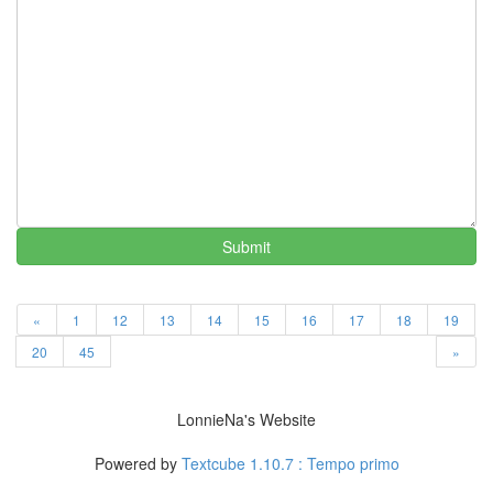
을
증
도
발
샤
워
지
하
철
짤
방
도
Submit
없
음
소
세
«
1
12
13
14
15
16
17
18
19
지
공
20
45
»
연
임
정
LonnieNa's Website
은
Powered by
Textcube 1.10.7 : Tempo primo
꽃