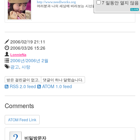
7 일동안
열지 않음
http://www.needlworks.org
여러분과 나의 세상에 바라보는 시선을 달리합니다.
bluetooth
nwe
right
현
실
시
2006/02/19 21:11
놀
2006/03/26 15:26
로
지
LonnieNa
광
2006년/2006년 2월
식
광고
,
사랑
이
동
생
받은 걸린글이 없고,
댓글이
하나
달렸습니다.
광
RSS 2.0 feed
ATOM 1.0 feed
태
Rainy
Day
Comments
사
과
ATOM Feed Link
IE
칵
테
비밀방문자