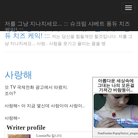
Togg
navi
저를 그냥 지나치세요... ::: 슈크림 샤베트 퐁듀 치즈
저를 그냥 지나치세요... ::: 슈크림 샤베트 퐁
케익! :::
듀 치즈 케익! :::
저는 당신을 힘들게만 할것입니다. 저를 그
저는 당신
냥 지나치세요... 사랑.. 사람을 웃기고 울리는 몹쓸 병
을 힘들게
만 할것입
니다. 저
를 그냥
사랑해
지나치세
요... 사
아름다운 세상속에
랑.. 사람
그대는 나의 모든걸
모 TV 국제전화 광고에서 따왔지.
가져간 바람둥이..
을 웃기고
조아?
울리는 몹
쓸 병
사랑해~ 아 지금 몇신데 사랑이야 사랑이..
LonnieNa
사랑해~
Writer profile
Tag
NearFondue PopupNotice_plugin
Cloud
LonnieNa 입니다.