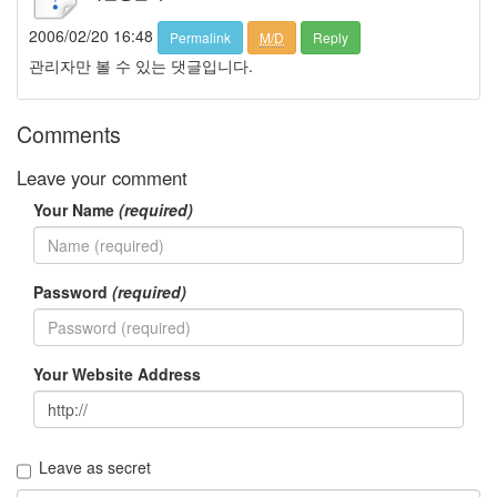
일
2006/02/20 16:48
Permalink
M/D
Reply
마
이
관리자만 볼 수 있는 댓글입니다.
크
로
소
Comments
프
트
최
Leave your comment
철
호
Your Name
(required)
아
이
패
드
Password
(required)
2
종
편
기
Your Website Address
니
피
크
Ahney
Her
Leave as secret
우