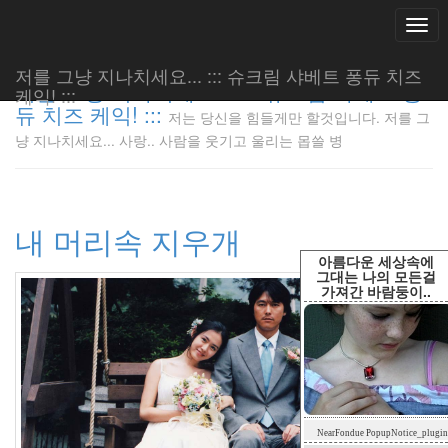
Togg
navi
저를 그냥 지나치세요... ::: 슈크림 샤베트 퐁듀 치즈
저를 그냥 지나치세요... ::: 슈크림 샤베트 퐁
케익! :::
듀 치즈 케익! :::
저는 당신을 힘들게만 할것입니다. 저를 그
저는 당신
냥 지나치세요... 사랑.. 사람을 웃기고 울리는 몹쓸 병
을 힘들게
만 할것입
니다. 저
를 그냥
내 머리속 지우개
지나치세
요... 사
아름다운 세상속에
랑.. 사람
그대는 나의 모든걸
가져간 바람둥이..
을 웃기고
울리는 몹
쓸 병
LonnieNa
Tag
NearFondue PopupNotice_plugin
Cloud