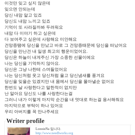
이것만 잊고 싶지 않은데
SOREA
잊으면 안되는데
자
당신 내맘 알고 있죠
유
당신도 내맘 느끼고 있죠
시
기억이 또 사라질까봐 두려워요
대
내맘 다 이야기 하고 싶은데
iPhone4
다 보여주고 싶은데 사랑해요 미안해요
이
건망증땜에 당신을 만났고 바로 그 건망증때문에 당신을 떠났어요
연
당신을 만난건 내 일생 최고의 행운이었어요.
희
당신은 하늘이 내게주신 가장 소중한 선물이에요
서
나는 당신을 기억하지 않아요.
도
당신은 그냥 나한테 스며들었어요
영
나는 당신처럼 웃고 당신처럼 울고 당신냄새를 풍겨요
맥
당신을 잊을순 있겠지만 내 몸에서 당신을 몰아낼순 없어요
주
한번도 날 사랑한다고 말한적이 없지만
xhtml
난 알아요 당신도 나를 사랑한다는걸
그러니 내가 이렇게 마지막 순간을 내 멋대로 하는걸 용서해줘요
Heineken
마지막으로 부탁이 하나 있어요
봄
우리 아버지를 꼭 만나주세요
의
왈
Writer profile
츠
LonnieNa 입니다.
신
http://www.needlworks.org