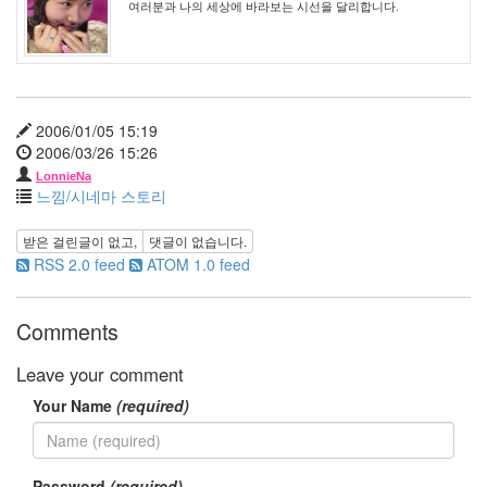
이
여러분과 나의 세상에 바라보는 시선을 달리합니다.
온
도
카
메
론
디
2006/01/05 15:19
아
2006/03/26 15:26
즈
LonnieNa
공
느낌/시네마 스토리
양
미
받은 걸린글이 없고,
댓글이 없습니다.
동
RSS 2.0 feed
ATOM 1.0 feed
이
꽃
들
Comments
꽃
싸
Leave your comment
이
이
Your Name
(required)
별
png
뉴
Password
(required)
라