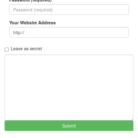
이
트
시
Your Website Address
간
Notices
Leave as secret
멍
멍
이
들
의
우
정
By
LonnieNa
나
랑
Submit
똑
같
이