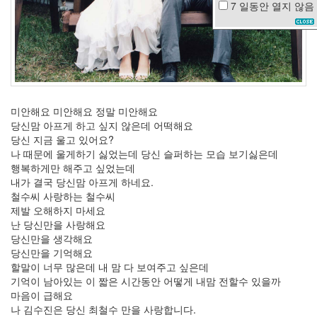
7 일동안
열지 않음
줄
넘
기
껌
모
기
결
혼
미안해요 미안해요 정말 미안해요
일
당신맘 아프게 하고 싶지 않은데 어떡해요
루
당신 지금 울고 있어요?
미
나 때문에 울게하기 싫었는데 당신 슬퍼하는 모습 보기싫은데
나
행복하게만 해주고 싶었는데
공
내가 결국 당신맘 아프게 하네요.
모
철수씨 사랑하는 철수씨
전
제발 오해하지 마세요
Ivy
난 당신만을 사랑해요
여
당신만을 생각해요
자
당신만을 기억해요
사
할말이 너무 많은데 내 맘 다 보여주고 싶은데
람
기억이 남아있는 이 짧은 시간동안 어떻게 내맘 전할수 있을까
디
마음이 급해요
버
나 김수진은 당신 최철수 만을 사랑합니다.
그