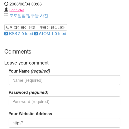
날
2006/08/04 00:06
사
LonnieNa
랑
포토앨범/칭구들 사진
터
치
받은 걸린글이 없고,
댓글이 없습니다.
아
RSS 2.0 feed
ATOM 1.0 feed
이
폰
Comments
KTF
한
Leave your comment
가
인
Your Name
(required)
케
이
트
윈
Password
(required)
슬
렛
코
Your Website Address
딩
장
윤