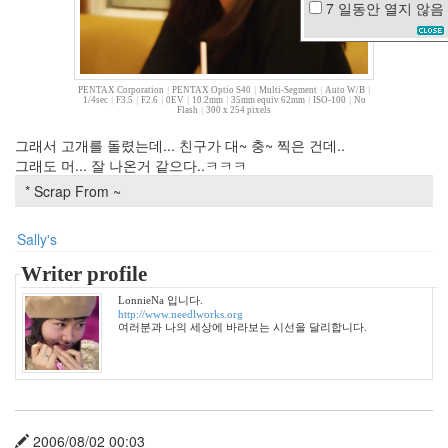
7 일동안
열지 않음
밀
리
지
마
앙
PENTAX Corporation
|
PENTAX Optio S40
|
Multi-Segment
|
Auto W/B
|
~
1/4sec
|
F3.5
|
F2.6
|
0EV
|
10.2mm
|
35mm equiv 62mm
|
ISO-100
|
No
Flash
|
300 x 254 pixels
기
니
그래서 고개를 돌렸는데... 친구가 대~ 충~ 찍은 건데..
피
그래도 머... 잘 나온거 같으다..ㅋㅋㅋ
크
* Scrap From ~
느
낌
김
Sally's
지
환
Writer profile
아
이
LonnieNa 입니다.
http://www.needlworks.org
폰
여러분과 나의 세상에 바라보는 시선을 달리합니다.
테
마
어
느
멋
진
2006/08/02 00:03