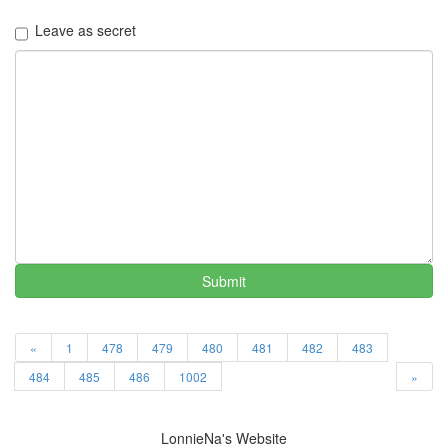
정
Leave as secret
박
채
경
2012
년
엄
기
준
TNF
야
연
서
지
Submit
영
rain
바
«
1
478
479
480
481
482
483
람
기
484
485
486
1002
»
똥
글
이
LonnieNa's Website