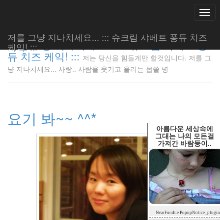
Togg
navi
저를 그냥 지나치세요... ::: 슈크림 샤베트 퐁듀 치즈
저를 그냥 지나치세요... ::: 슈크림 샤베트 퐁
케익! :::
듀 치즈 케익! :::
저는 당신을 힘들게만 할것입니다. 저를 그
저는 당신
냥 지나치세요... 사랑.. 사람을 웃기고 울리는 몹쓸 병
을 힘들게
만 할것입
니다. 저
를 그냥
요기 봐~~ ^^*
지나치세
요... 사
아름다운 세상속에
랑.. 사람
그대는 나의 모든걸
가져간 바람둥이..
을 웃기고
울리는 몹
쓸 병
LonnieNa
Tag
NearFondue PopupNotice_plugin
Cloud