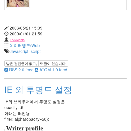
지
영
뾰
루
지
2006/05/21 15:09
이
2009/01/01 21:59
소
라
LonnieNa
데이터뱅크/Web
북
Javascript
,
script
한
요
받은 걸린글이 없고,
댓글이 없습니다.
리
RSS 2.0 feed
ATOM 1.0 feed
김
범
수
IE 외 투명도 설정
시
간
녹
IE외 브라우저에서 투명도 설정은
차
opacity: .5;
고
아래는 IE전용
등
filter: alpha(opacity=50);
어
하
Writer profile
우