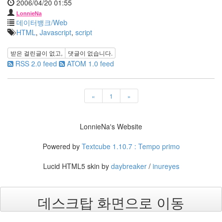
2006/04/20 01:55
월
5
LonnieNa
데이터뱅크/Web
2005
HTML
,
Javascript
,
script
년
11
월
받은 걸린글이 없고,
댓글이 없습니다.
3
RSS 2.0 feed
ATOM 1.0 feed
2005
년
12
«
1
»
월
27
2006
LonnieNa's Website
년
292
Powered by
Textcube 1.10.7 : Tempo primo
2006
년
Lucid HTML5 skin by
daybreaker
/
inureyes
1
월
42
데스크탑 화면으로 이동
2006
년
2