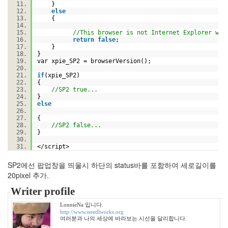
}
tracewatch
else
{
텍
스
//This browser is not Internet Explorer wit
return
false
;
트
}
큐
}
var xpie_SP2 = browserVersion();
브
마
if
(xpie_SP2)
{
이
//SP2 true...
걸
}
이
else
선
{
희
//SP2 false...
째
}
즈
</script>
종
편
SP2에선 팝업창을 띄울시 하단의 status바를 포함하여 세로길이를
삽
20pixel 추가.
질
Writer profile
공
양
LonnieNa 입니다.
미
http://www.needlworks.org
여러분과 나의 세상에 바라보는 시선을 달리합니다.
옥