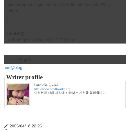
년
window.open('/login.htm','login','width=400,height=220');
6
return;
월
}
1
}
2005
년
html부분
7
<a href="getTop('login');">로그인</a>
월
4
2005
* 스크랩 출처
년
cm@blog
8
월
Writer profile
1
2005
LonnieNa 입니다.
http://www.needlworks.org
년
여러분과 나의 세상에 바라보는 시선을 달리합니다.
9
월
3
2005
년
2006/04/18 22:26
10