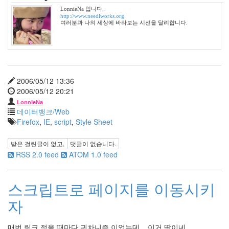
젠
LonnieNa 입니다.
http://www.needlworks.org
사
여러분과 나의 세상에 바라보는 시선을 달리합니다.
고
김
상
경
현
진
2006/05/12 13:36
영
2006/05/12 20:21
여
행
LonnieNa
데이터뱅크/Web
Firefox
,
IE
,
script
,
Style Sheet
Notices
받은 걸린글이 없고,
댓글이 없습니다.
멍
RSS 2.0 feed
ATOM 1.0 feed
멍
이
들
스크립트로 페이지를 이동시키
의
우
자
정
By
매번 링크 적을 때마다 귀차니즘 이었는데 .. 이거 딱이네..
LonnieNa