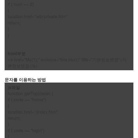
if ( num == 2)
{
Categories
location.href="/etc/private.htm"
전
return;
체
}
1002
}
2004
년
48
html부분
2004
<a href="My(1);" onfocus="this.blur()" title="기본정보변경">기
년
본정보변경</a>
7
월
문자를 이용하는 방법
14
2004
js파일
년
function getTop(code) {
8
if ( code == "home")
월
{
34
location.href="/index.htm"
2005
return;
년
}
44
if ( code == "login")
2005
{