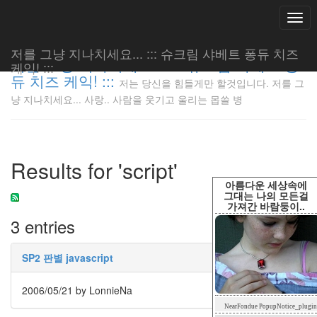
Togg
navi
저를 그냥 지나치세요... ::: 슈크림 샤베트 퐁듀 치즈
저를 그냥 지나치세요... ::: 슈크림 샤베트 퐁
케익! :::
듀 치즈 케익! :::
저는 당신을 힘들게만 할것입니다. 저를 그
저는 당신
냥 지나치세요... 사랑.. 사람을 웃기고 울리는 몹쓸 병
을 힘들게
만 할것입
니다. 저
를 그냥
Results for 'script'
지나치세
요... 사
아름다운 세상속에
랑.. 사람
그대는 나의 모든걸
가져간 바람둥이..
을 웃기고
3 entries
울리는 몹
쓸 병
LonnieNa
SP2 판별 javascript
2006/05/21
by LonnieNa
Tag
NearFondue PopupNotice_plugin
Cloud