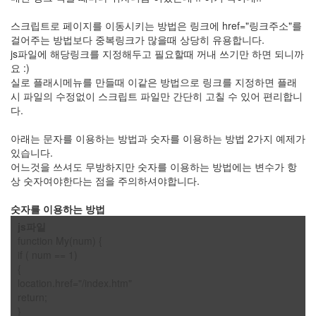
스크립트로 페이지를 이동시키는 방법은 링크에 href="링크주소"를
나
걸어주는 방법보다 중복링크가 많을때 상당히 유용합니다.
랑
js파일에 해당링크를 지정해두고 필요할때 꺼내 쓰기만 하면 되니까
똑
요 :)
같
실로 플래시메뉴를 만들때 이같은 방법으로 링크를 지정하면 플래
이
시 파일의 수정없이 스크립트 파일만 간단히 고칠 수 있어 편리합니
닮
다.
은
딸
아래는 문자를 이용하는 방법과 숫자를 이용하는 방법 2가지 예제가
By
있습니다.
LonnieNa
어느것을 쓰셔도 무방하지만 숫자를 이용하는 방법에는 변수가 항
상 숫자여야한다는 점을 주의하셔야합니다.
사
랑
숫자를 이용하는 방법
의
js파일
조
function My(num) {
건
if ( num == 1)
By
{
LonnieNa
location.href="/index.htm"
return;
Find!
}