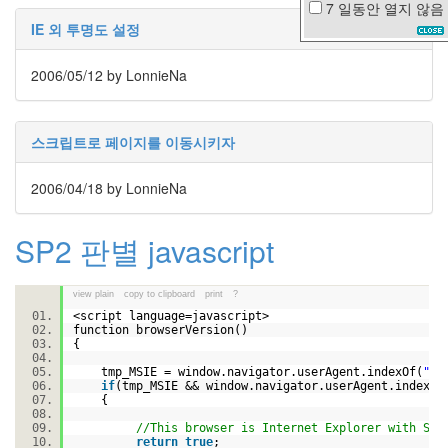
7 일동안
열지 않음
windos7
IE 외 투명도 설정
mac
life
2006/05/12
by LonnieNa
눈
사
람
인
스크립트로 페이지를 이동시키자
센
디
어
2006/04/18
by LonnieNa
리
12
SP2 판별 javascript
월
Gran
Torino
view plain
copy to clipboard
print
?
Rainy
<script language=javascript>
Day
function browserVersion()
콘
{
서
tmp_MSIE = window.navigator.userAgent.indexOf(
"MS
트
if
(tmp_MSIE && window.navigator.userAgent.indexOf
연
{
애
//This browser is Internet Explorer with 
세
return
true
;
포