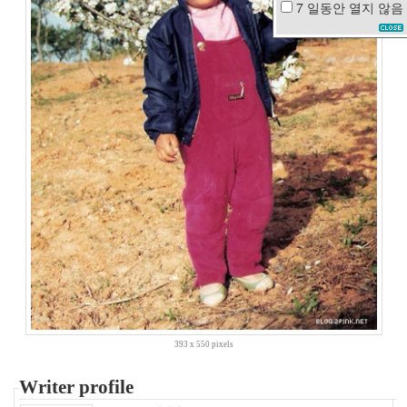
7 일동안
열지 않음
편
견
미
녀
들
의
수
다
오
윤
Humming
Urban
Stereo
USB
Memory
사
건
봉
태
393 x 550 pixels
규
명
Writer profile
절