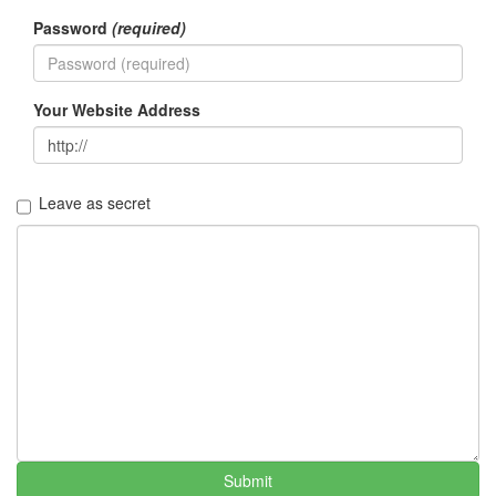
브
Password
(required)
라
우
징
껌
Your Website Address
고
마
츠
나
나
Leave as secret
기
억
우
을
증
도
발
고
속
도
로
오
해
Submit
script