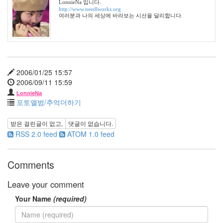
LonnieNa 입니다.
여
http://www.needlworks.org
행
여러분과 나의 세상에 바라보는 시선을 달리합니다.
술
12
월
현
미
2006/01/25 15:57
차
2006/09/11 15:59
아
이
LonnieNa
포토앨범/추억더하기
앰
샘
발
받은 걸린글이 없고,
댓글이 없습니다.
상
RSS 2.0 feed
ATOM 1.0 feed
의
전
환
Comments
다
Leave your comment
람
쥐
Your Name
(required)
크
로
스