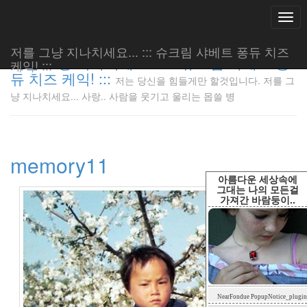
Togg
navi
저를 그냥 지나치세요... ::: 슈크림 샤베트 퐁듀 치즈
저를 그냥 지나치세요... ::: 슈크림 샤베트 퐁
케익! :::
듀 치즈 케익! :::
저는 당신을 힘들게만 할것입니다. 저를 그
저는 당신
냥 지나치세요... 사랑.. 사람을 웃기고 울리는 몹쓸 병
을 힘들게
만 할것입
니다. 저
를 그냥
memory11
지나치세
요... 사
아름다운 세상속에
랑.. 사람
그대는 나의 모든걸
가져간 바람둥이..
을 웃기고
울리는 몹
쓸 병
LonnieNa
Tag
NearFondue PopupNotice_plugin
Cloud