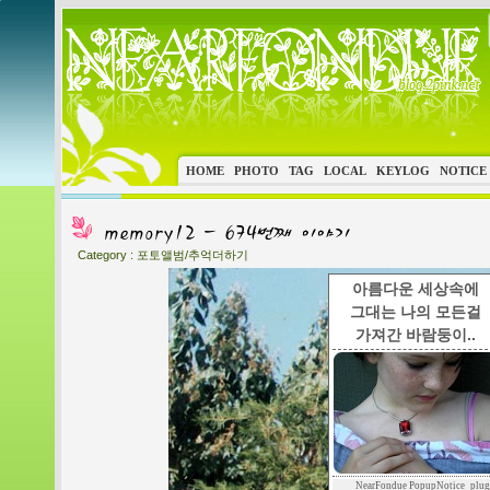
HOME
PHOTO
TAG
LOCAL
KEYLOG
NOTICE
Category :
포토앨범/추억더하기
아름다운 세상속에
그대는 나의 모든걸
가져간 바람둥이..
NearFondue PopupNotice_plug