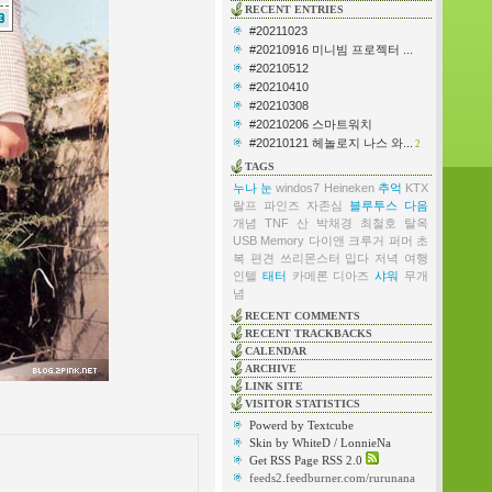
RECENT ENTRIES
#20211023
#20210916 미니빔 프로젝터 ...
#20210512
#20210410
#20210308
#20210206 스마트워치
#20210121 헤놀로지 나스 와...
2
TAGS
누나
눈
windos7
Heineken
추억
KTX
랄프 파인즈
자존심
블루투스
다음
개념
TNF
산
박채경
최철호
탈옥
USB Memory
다이앤 크루거
퍼머
초
복
편견
쓰리몬스터
밉다
저녁
여행
인텔
태터
카메론 디아즈
샤워
무개
념
RECENT COMMENTS
RECENT TRACKBACKS
CALENDAR
ARCHIVE
LINK SITE
VISITOR STATISTICS
Powerd by Textcube
Skin by WhiteD / LonnieNa
Get RSS Page RSS 2.0
feeds2.feedburner.com/rurunana