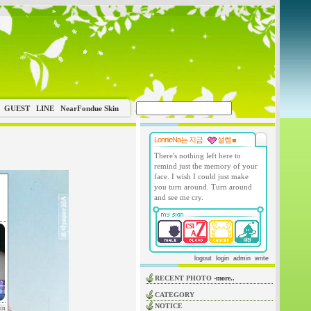
GUEST
LINE
NearFondue Skin
LonnieNa는 지금..
설렘
There's nothing left here to
remind just the memory of your
face. I wish I could just make
you turn around. Turn around
and see me cry.
logout
login
admin
write
RECENT PHOTO
-more..
CATEGORY
NOTICE
in