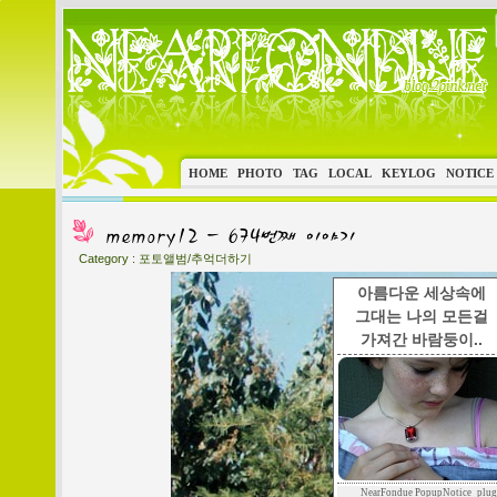
HOME
PHOTO
TAG
LOCAL
KEYLOG
NOTICE
Category :
포토앨범/추억더하기
아름다운 세상속에
그대는 나의 모든걸
가져간 바람둥이..
NearFondue PopupNotice_plug