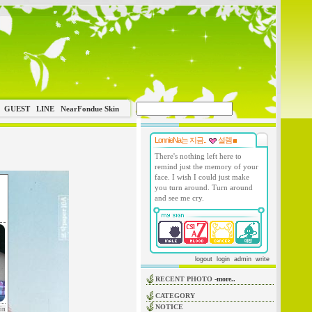
GUEST
LINE
NearFondue Skin
LonnieNa는 지금..
설렘
There's nothing left here to
remind just the memory of your
face. I wish I could just make
you turn around. Turn around
and see me cry.
logout
login
admin
write
RECENT PHOTO
-more..
CATEGORY
NOTICE
in