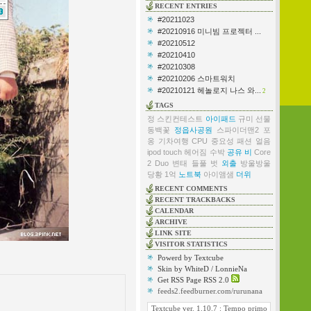
RECENT ENTRIES
#20211023
#20210916 미니빔 프로젝터 ...
#20210512
#20210410
#20210308
#20210206 스마트워치
#20210121 헤놀로지 나스 와...
2
TAGS
정
스킨컨테스트
아이패드
규미
선물
동백꽃
정읍사공원
스파이더맨2
포
옹
기차여행
CPU
중요성
패션
얼음
ipod touch
헤어짐
수박
공유
비
Core
2 Duo
변태
들풀
벗
외출
방울방울
당황
1억
노트북
아이앰샘
더위
RECENT COMMENTS
RECENT TRACKBACKS
CALENDAR
ARCHIVE
LINK SITE
VISITOR STATISTICS
Powerd by Textcube
Skin by WhiteD / LonnieNa
Get RSS Page RSS 2.0
feeds2.feedburner.com/rurunana
Textcube ver. 1.10.7 : Tempo primo