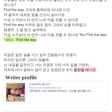
르나요?
개
그
Find the way 그대와 함께라면 머나먼 시간
야
저 끝까지 새로운 꿈을 안고서 살아가죠.
대
지금 누구보다 더 먼저 나의 마음 전할 수 있다면
청
Find the way 아무런 말도 없이 그대의 손을 마주잡고
댐
영원히 그 댈 믿고 살꺼에요.
배
지금 누구보다 더 먼저 나의 마음 전할 수 있다면 You Find the way
슬
* 바다 - Find the way
기
바
람
지금은 같은 길을 가고 싶어 안달일수도 있겠지.
현
미
하지만 앞으론 그러지 않을래.
차
난 내길을 갈것이고 너는 지금껏 가던 너의 길을 가면되...
3
어차피 내가 옆에서 같이 걷고 있었던것 조차
몰랐을 테니깐
..
월
Writer profile
SOREA
LonnieNa 입니다.
크
http://www.needlworks.org
롬
여러분과 나의 세상에 바라보는 시선을 달리합니다.
겨
울
바
다
만