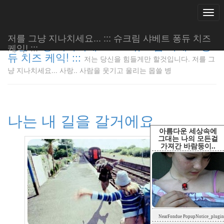
Togg
navi
저를 그냥 지나치세요... ::: 슈크림 샤베트 퐁듀 치즈
저를 그냥 지나치세요... ::: 슈크림 샤베트 퐁
케익! :::
듀 치즈 케익! :::
저는 당신을 힘들게만 할것입니다. 저를 그
저는 당신
냥 지나치세요... 사랑.. 사람을 웃기고 울리는 몹쓸 병
을 힘들게
만 할것입
니다. 저
를 그냥
나는 내 길을 갈거에요
지나치세
요... 사
아름다운 세상속에
랑.. 사람
그대는 나의 모든걸
가져간 바람둥이..
을 웃기고
울리는 몹
쓸 병
LonnieNa
Tag
NearFondue PopupNotice_plugin
Cloud