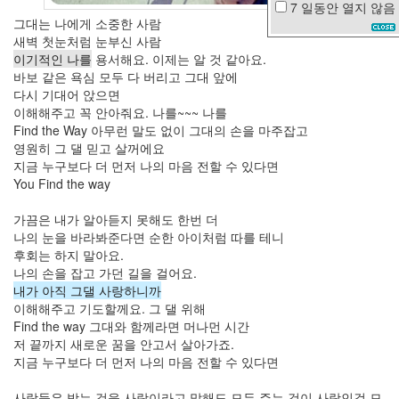
7 일동안
열지 않음
북
그대는 나에게 소중한 사람
한
새벽 첫눈처럼 눈부신 사람
폭
이기적인 나를
용서해요. 이제는 알 것 같아요.
탄
바보 같은 욕심 모두 다 버리고 그대 앞에
주
다시 기대어 앉으면
베
이해해주고 꼭 안아줘요. 나를~~~ 나를
르
Find the Way 아무런 말도 없이 그대의 손을 마주잡고
사
채
영원히 그 댈 믿고 살꺼에요
애
지금 누구보다 더 먼저 나의 마음 전할 수 있다면
플
You Find the way
워
치
가끔은 내가 알아듣지 못해도 한번 더
박
나의 눈을 바라봐준다면 순한 아이처럼 따를 테니
보
후회는 하지 말아요.
영
나의 손을 잡고 가던 길을 걸어요.
정
내가 아직 그댈 사랑하니까
여
이해해주고 기도할께요. 그 댈 위해
진
Find the way 그대와 함께라면 머나먼 시간
버
저 끝까지 새로운 꿈을 안고서 살아가죠.
튼
지금 누구보다 더 먼저 나의 마음 전할 수 있다면
동
백
꽃
사람들은 받는 것을 사랑이라고 말해도 모두 주는 것이 사랑인걸 모