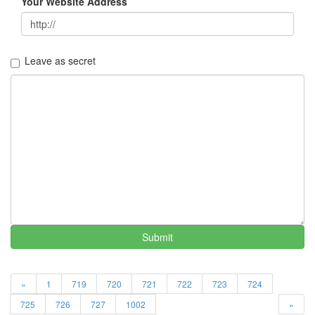
JOOO
Your Website Address
최
성
국
Leave as secret
브
라
운
아
이
드
걸
스
외
출
삼
성
Notices
Submit
멍
멍
«
1
719
720
721
722
723
724
이
들
725
726
727
1002
»