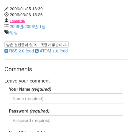
우
2006/01/25 13:39
절
2006/03/26 15:26
박
정
LonnieNa
현
2006년/2006년 1월
일상
윤
상
마
받은 걸린글이 없고,
댓글이 없습니다.
우
RSS 2.0 feed
ATOM 1.0 feed
스
주
희
Comments
태
그
Leave your comment
도
귀
Your Name
(required)
찮
다
태
연
Password
(required)
미
니
막
스