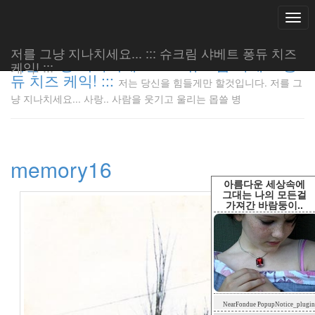
Togg
navi
저를 그냥 지나치세요... ::: 슈크림 샤베트 퐁듀 치즈
저를 그냥 지나치세요... ::: 슈크림 샤베트 퐁
케익! :::
듀 치즈 케익! :::
저는 당신을 힘들게만 할것입니다. 저를 그
저는 당신
냥 지나치세요... 사랑.. 사람을 웃기고 울리는 몹쓸 병
을 힘들게
만 할것입
니다. 저
를 그냥
memory16
지나치세
요... 사
아름다운 세상속에
랑.. 사람
그대는 나의 모든걸
가져간 바람둥이..
을 웃기고
울리는 몹
쓸 병
LonnieNa
Tag
NearFondue PopupNotice_plugin
Cloud