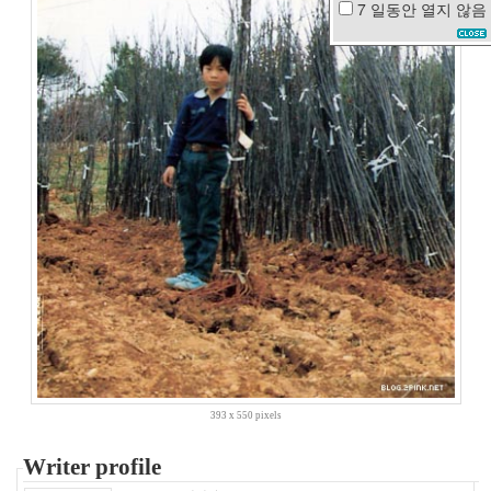
7 일동안
열지 않음
눈
물
대
청
댐
반
지
스
티
커
봄
날
물
놀
이
AH
아
이
패
드
393 x 550 pixels
2
결
Writer profile
혼