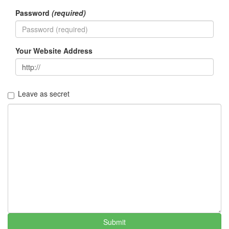
우
Password
(required)
을
증
도
발
Your Website Address
TNC
주
걸
륜
bluetooth
Leave as secret
영
화
선
입
견
싸
이
월
드
무
개
념
자
Submit
동