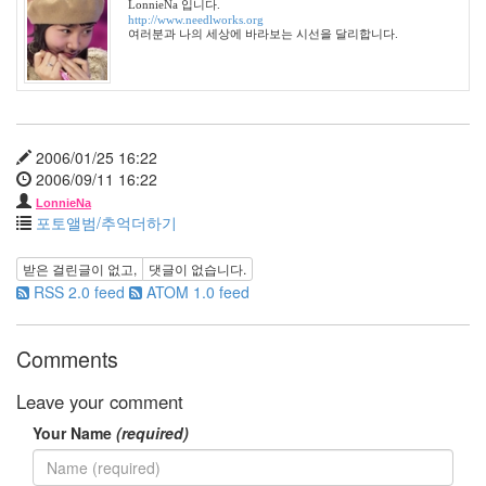
LonnieNa 입니다.
안
http://www.needlworks.org
전
여러분과 나의 세상에 바라보는 시선을 달리합니다.
벨
트
봉
숭
아
눈
2006/01/25 16:22
아
2006/09/11 16:22
이
폰
LonnieNa
포토앨범/추억더하기
테
마
박
받은 걸린글이 없고,
댓글이 없습니다.
희
RSS 2.0 feed
ATOM 1.0 feed
본
바
이
Comments
러
스
Leave your comment
이
상
Your Name
(required)
형
1
억