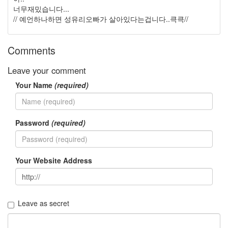
너무재밌습니다...
플
워
// 예언하나하면 성유리오빠가 살아있다는겁니다..큭큭//
치
더
빨
Comments
강
추
Leave your comment
석
Your Name
(required)
로
즈
마
리
Password
(required)
Notices
멍
Your Website Address
멍
이
들
의
Leave as secret
우
정
By