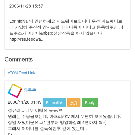
주
2006/11/28 15:57
애
플
LonnieNa 님 안녕하세요 피드웨이브입니다 우선 피드웨이브
신
에 가입해 주신점 감사드립니다 다름이 아니고 등록해주신 피
이
드주소가 이상이&nbsp;정상작동을 하지 않습니다
봄
http://rss.feedwa..
이
혁
재
Comments
황
후
화
ATOM Feed Link
IE
랑
쑈
와루쿠
Kirsten
Caroline
2006/11/28 01:49
Permalink
M/D
Reply
Dunst
성유리... 너무 이뻐요 ㅠㅠ/ㅋ
껌
원래는 주몽을보는데, 아프리카tv 에서 우연히 보게됬습니다.
폭
정말 재밌더군요...(1편부터 방영하길래 4편까지 쫙~)
탄
그래서 어머니를 설득식힌후 같이 봤는데..
주
아..
애