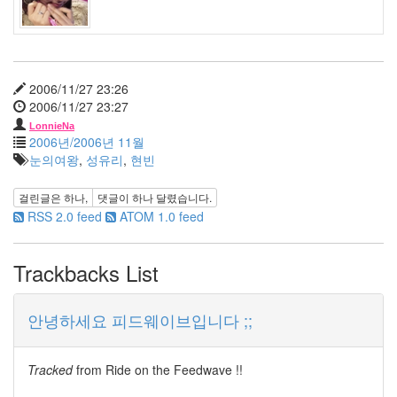
그
리
움
모
임
2006/11/27 23:26
황
2006/11/27 23:27
성
LonnieNa
수
2006년/2006년 11월
박
눈의여왕
,
성유리
,
현빈
사
마
이
걸린글은
하나
,
댓글이
하나
달렸습니다.
크
RSS 2.0 feed
ATOM 1.0 feed
로
소
프
Trackbacks List
트
기
계
치
안녕하세요 피드웨이브입니다 ;;
마
음
Tracked
from
Ride on the Feedwave !!
xml
소