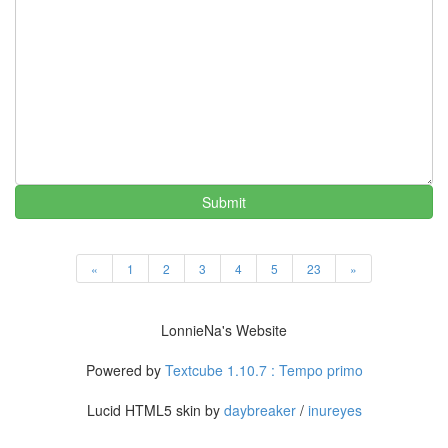
LonnieNa
나
랑
똑
같
이
닮
은
딸
Submit
By
LonnieNa
«
1
2
3
4
5
23
»
사
랑
의
LonnieNa's Website
조
건
Powered by
Textcube 1.10.7 : Tempo primo
By
LonnieNa
Lucid HTML5 skin by
daybreaker
/
inureyes