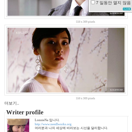
7 일동안
열지 않음
번
호
판
저
550 x 309 pixels
녁
최
성
국
태
그
도
귀
찮
다
초
복
설
날
550 x 309 pixels
헤
더보기..
놀
로
Writer profile
지
LonnieNa 입니다.
용
http://www.needlworks.org
왕
여러분과 나의 세상에 바라보는 시선을 달리합니다.