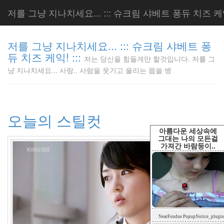
저를 그냥 지나치세요... ::: 슈크림 샤베트 퐁듀 치즈 케익!
저를 그냥 지나치세요... ::: 슈크림 샤베트 퐁
듀 치즈 케익! :::
저는 당신을 힘들게만 할것입니다. 저를 그
저는 당신
냥 지나치세요... 사랑.. 사람을 웃기고 울리는 몹쓸 병
을 힘들게
만 할것입
니다. 저
를 그냥
오늘의 스틸컷
지나치세
요... 사
아름다운 세상속에
랑.. 사람
그대는 나의 모든걸
가져간 바람둥이..
을 웃기고
울리는 몹
쓸 병
LonnieNa
Tag
NearFondue PopupNotice_plugin
Cloud