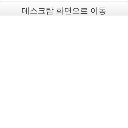
Find!
데스크탑 화면으로 이동
Categories
전
체
1002
2004
년
48
2004
년
7
월
14
2004
년
8
월
34
2005
년
44