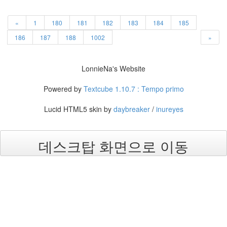
2
xml
«
1
180
181
182
183
184
185
넷
플
186
187
188
1002
»
릭
스
무
LonnieNa's Website
개
념
Powered by
Textcube 1.10.7 : Tempo primo
Notices
Lucid HTML5 skin by
daybreaker
/
inureyes
멍
멍
데스크탑 화면으로 이동
이
들
의
우
정
By
LonnieNa
나