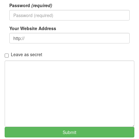
Password
(required)
캠
핑
ipad
저
Your Website Address
작
권
sixteen
색
Leave as secret
태
그
도
지
겹
다
기
차
서
울
BGM
아
이
패
Submit
드