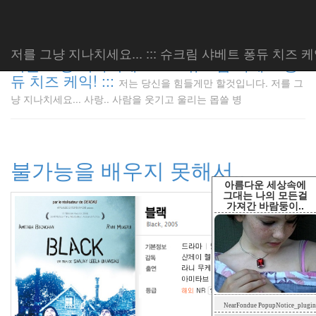
저를 그냥 지나치세요... ::: 슈크림 샤베트 퐁듀 치즈 케익!
저를 그냥 지나치세요... ::: 슈크림 샤베트 퐁
듀 치즈 케익! :::
저는 당신을 힘들게만 할것입니다. 저를 그
저는 당신
냥 지나치세요... 사랑.. 사람을 웃기고 울리는 몹쓸 병
을 힘들게
만 할것입
니다. 저
를 그냥
불가능을 배우지 못해서..
지나치세
요... 사
아름다운 세상속에
랑.. 사람
그대는 나의 모든걸
가져간 바람둥이..
을 웃기고
울리는 몹
쓸 병
LonnieNa
Tag
NearFondue PopupNotice_plugin
Cloud