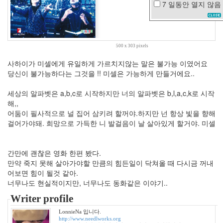
7 일동안
열지 않음
인
테
리
어
2011
500 x 303 pixels
년
사하이가 미셀에게 유일하게 가르치지않는 말은 불가능 이였어요
넷
당신이 불가능하다는 그것을 !! 미셀은 가능하게 만들거에요..
북
정
세상의 알파벳은 a,b,c로 시작하지만 너의 알파벳은 b,l,a,c,k로 시작
사
해,,
랑
어둠이 필사적으로 널 집어 삼키려 할꺼야.하지만 넌 항상 빛을 향해
그
걸어가야돼. 희망으로 가득한 니 발걸음이 날 살아있게 할거야. 미셀
사
람
간만에 괜찮은 영화 한편 봤다.
등
만약 죽지 못해 살아가야할 만큼의 힘든일이 닥쳐올 때 다시금 꺼내
산
어보면 힘이 될것 같아.
AH
너무나도 현실적이지만, 너무나도 동화같은 이야기..
공
모
Writer profile
전
LonnieNa 입니다.
당
http://www.needlworks.org
황