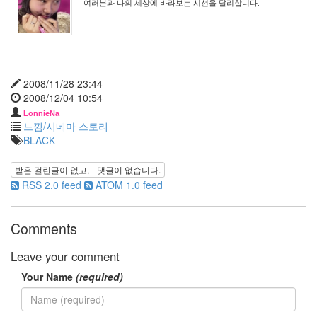
여러분과 나의 세상에 바라보는 시선을 달리합니다.
박
채
경
애
니
콜
2008/11/28 23:44
엘
2008/12/04 10:54
르
패
LonnieNa
닝
느낌/시네마 스토리
변
BLACK
태
꽃
받은 걸린글이 없고,
댓글이 없습니다.
RSS 2.0 feed
ATOM 1.0 feed
태
터
툴
Comments
즈
클
Leave your comment
래
식
Your Name
(required)
남
궁
민