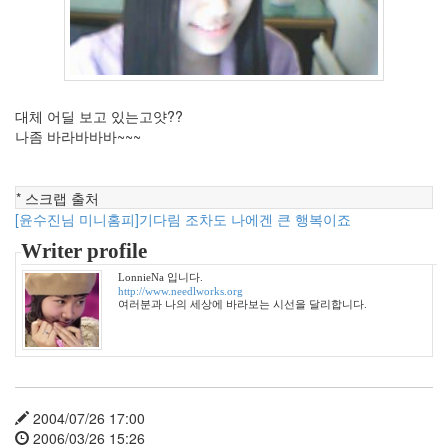
음
악
41
스
크
랩
대체 어딜 보고 있는고얏??
21
나좀 바라바바바~~~
그
외
2
* 스크랩 출처
데
[윤수진님 미니홈피]기다림 조차도 나에겐 큰 행복이죠
이
터
Writer profile
뱅
크
LonnieNa 입니다.
http://www.needlworks.org
37
여러분과 나의 세상에 바라보는 시선을 달리합니다.
Design
0
Tatter
Skin
10
2004/07/26 17:00
Web
2006/03/26 15:26
10