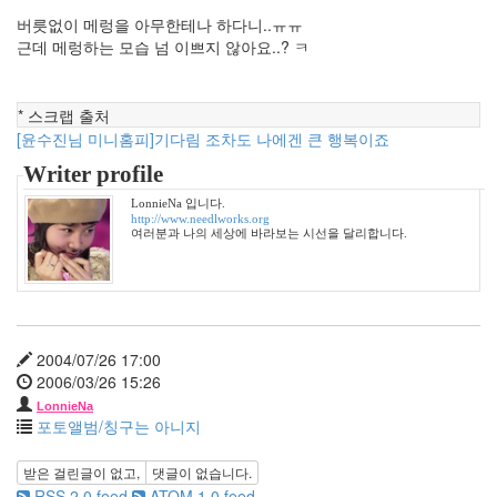
13
버릇없이 메렁을 아무한테나 하다니..ㅠㅠ
우
근데 메렁하는 모습 넘 이쁘지 않아요..? ㅋ
리
네
습
* 스크랩 출처
관
4
[윤수진님 미니홈피]기다림 조차도 나에겐 큰 행복이죠
쫄
Writer profile
랑
이
LonnieNa 입니다.
http://www.needlworks.org
똥
여러분과 나의 세상에 바라보는 시선을 달리합니다.
글
이
15
차
차
2004/07/26 17:00
망
2006/03/26 15:26
토
7
LonnieNa
포토앨범/칭구는 아니지
봉
자
동
받은 걸린글이 없고,
댓글이 없습니다.
생
RSS 2.0 feed
ATOM 1.0 feed