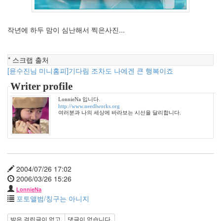
2
2011
년
작년에 하두 맘이 심난해서 찍은사진...
6
월
3
2011
* 스크랩 출처
년
[윤수진님 미니홈피]기다림 조차도 나에겐 큰 행복이죠
7
Writer profile
월
5
LonnieNa 입니다.
http://www.needlworks.org
2011
여러분과 나의 세상에 바라보는 시선을 달리합니다.
년
8
월
1
2011
년
2004/07/26 17:02
9
2006/03/26 15:26
월
LonnieNa
1
포토앨범/칭구는 아니지
2011
년
받은 걸린글이 없고,
댓글이 없습니다.