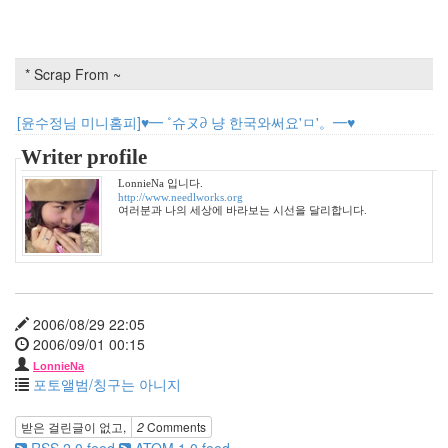
LonnieNa
Find!
* Scrap From ~
Categories
[윤수정님 미니홈피]♥━ ˚슈ヌ∂ 냥 한국와써요'ㅁ'。━♥
전
Writer profile
체
1002
LonnieNa 입니다.
http://www.needlworks.org
2004
여러분과 나의 세상에 바라보는 시선을 달리합니다.
년
48
2004
년
7
2006/08/29 22:05
월
2006/09/01 00:15
14
2004
LonnieNa
포토앨범/칭구는 아니지
년
8
월
받은 걸린글이 없고,
2
Comments
34
RSS 2.0 feed
ATOM 1.0 feed