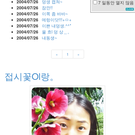
2004/07/26
덩생 캡쳐~
7 일동안
열지 않음
OUTLANDER
2004/07/26
잠깐!!
2004/07/26
이쪽 좀 바바~
행
복
2004/07/26
메렁이닷!!!+ㅁ+
이
2004/07/26
이쁜 내덩생.^^*
예
2004/07/26
울 흐l 덩 상＿。
린
2004/07/26
내동생~
김
승
우
«
1
»
꿈
우
을
접시꽃Ol랑。
증
도
발
캐
쉬
백
칼
퇴
근
로
즈
마