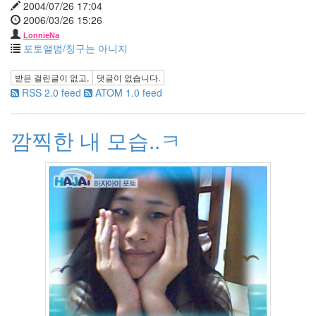
2004/07/26 17:04
1
2006/03/26 15:26
월
10
LonnieNa
포토앨범/칭구는 아니지
2011
년
2
받은 걸린글이 없고,
댓글이 없습니다.
월
RSS 2.0 feed
ATOM 1.0 feed
7
2011
깜찍한 내 모습..ㅋ
년
3
월
4
2011
년
4
월
6
2011
년
5
월