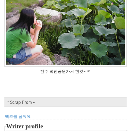
년
6
월
1
2006
년
7
월
21
2006
년
8
전주 덕진공원가서 한컷~ ㅋ
월
26
2006
년
9
* Scrap From ~
월
17
2006
백조를 꿈꿔요
년
Writer profile
10