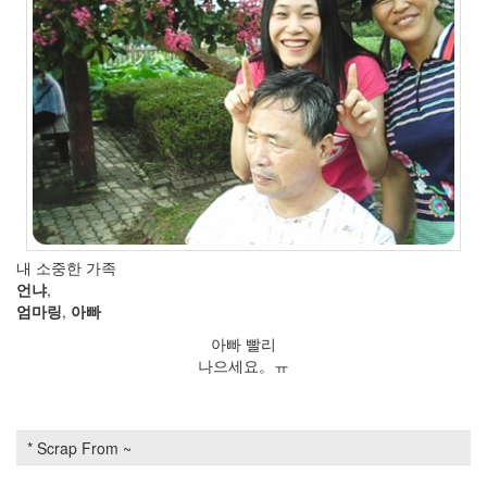
2007
년
7
월
11
2007
년
8
월
3
2007
년
내 소중한 가족
9
언냐
,
월
엄마링
,
아빠
5
2007
아빠 빨리
년
나으세요。ㅠ
10
월
5
2007
* Scrap From ~
년