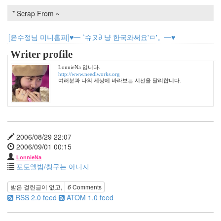
이
* Scrap From ~
드
걸
스
[윤수정님 미니홈피]♥━ ˚슈ヌ∂ 냥 한국와써요'ㅁ'。━♥
iPhone
과
Writer profile
거
LonnieNa 입니다.
김
http://www.needlworks.org
사
여러분과 나의 세상에 바라보는 시선을 달리합니다.
랑
소
외
그
사
2006/08/29 22:07
람
2006/09/01 00:15
LonnieNa
Notices
포토앨범/칭구는 아니지
멍
받은 걸린글이 없고,
6
Comments
멍
RSS 2.0 feed
ATOM 1.0 feed
이
들