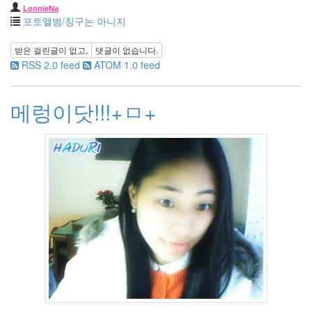
Apple
LonnieNa
포토앨범/칭구는 아니지
1
Tatter
Tip
받은 걸린글이 없고,
댓글이 없습니다.
10
RSS 2.0 feed
ATOM 1.0 feed
Life/Food
3
메렁이닷!!!+ㅁ+
etc
2
web
clips
1
포
토
앨
범
215
여
행
14
풍
경