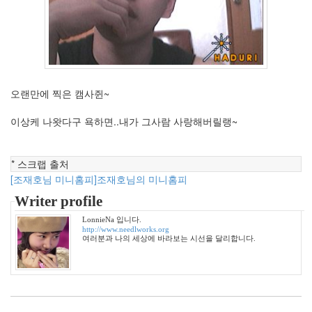
월
4
2010
년
10
월
오랜만에 찍은 캠사쥔~
3
2010
이상케 나왓다구 욕하면..내가 그사람 사랑해버릴랭~
년
11
월
* 스크랩 출처
5
2010
[조재호님 미니홈피]조재호님의 미니홈피
년
Writer profile
12
월
LonnieNa 입니다.
http://www.needlworks.org
10
여러분과 나의 세상에 바라보는 시선을 달리합니다.
2011
년
48
2011
년