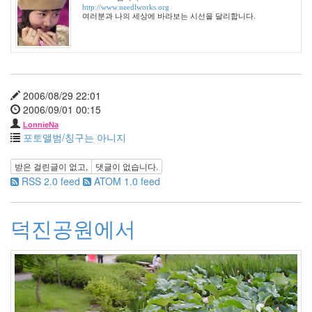
월
http://www.needlworks.org
42
여러분과 나의 세상에 바라보는 시선을 달리합니다.
2006
년
2
월
45
2006/08/29 22:01
2006
2006/09/01 00:15
년
3
LonnieNa
포토앨범/칭구는 아니지
월
35
받은 걸린글이 없고,
댓글이 없습니다.
2006
RSS 2.0 feed
ATOM 1.0 feed
년
4
월
덕진공원에서
25
2006
년
5
월
21
2006