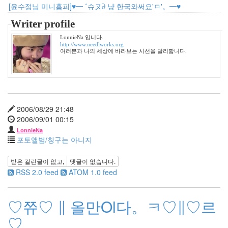
11
[윤수정님 미니홈피]♥━ ˚슈ヌ∂ 냥 한국와써요'ㅁ'。━♥
월
6
Writer profile
2007
LonnieNa 입니다.
년
http://www.needlworks.org
12
여러분과 나의 세상에 바라보는 시선을 달리합니다.
월
3
2008
년
51
2006/08/29 21:48
2008
2006/09/01 00:15
년
LonnieNa
1
포토앨범/칭구는 아니지
월
6
받은 걸린글이 없고,
댓글이 없습니다.
2008
RSS 2.0 feed
ATOM 1.0 feed
년
2
월
♡쮸♡ ∥ 올만Ol다。ㅋ♡∥♡르
7
2008
♡
년