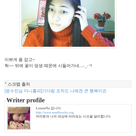
년
34
2010
년
1
월
2
2010
년
2
이쁘게 폼 잡고~
월
헉~~ 뒤에 꽃이 덩생 때문에 시들어가네...-_-ㅋ
2
2010
년
* 스크랩 출처
3
[윤수진님 미니홈피]기다림 조차도 나에겐 큰 행복이죠
월
Writer profile
0
2010
LonnieNa 입니다.
년
http://www.needlworks.org
여러분과 나의 세상에 바라보는 시선을 달리합니다.
4
월
0