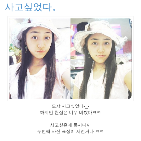
의
사고싶었다。
우
정
By
LonnieNa
나
랑
똑
같
이
닮
은
딸
By
LonnieNa
모쟈 사고싶었다-_-
사
하지만 현실은 너무 비쌌다ㅋㅋ
랑
의
사고싶은데 못사니까
조
두번째 사진 표정이 저런거다 ㅋㅋ
건
By