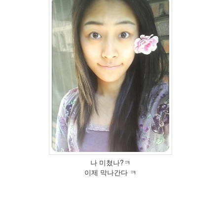
이
트
선
물
겨
울
지
하
철
마
르
쉐
라
Firefox
혈
액
형
나 미쳤나?ㅋ
김
이제 막나간다 ㅋ
범
수
브
라
운
아