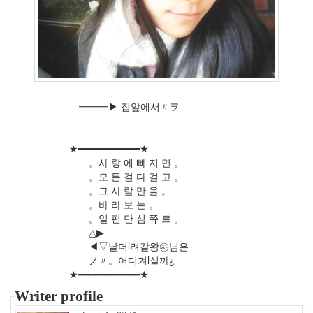
년
4
월
2
2009
년
5
월
━━━▶ 집앞에서〃ヲ
3
2009
년
★━━━━━━━━━━━★
6
。사 랑 에 빠 지 면 。
월
。모 든 걸 다 걸 고 。
1
。그 사 람 만 을 。
2009
。바 라 보 는 。
년
。일 편 단 심 쮸 르 。
7
△▶
월
◀▽날더l려갈왕㉶님은
1
ノ〃。어디겨l실까¿
2009
★━━━━━━━━━━━★
년
Writer profile
8