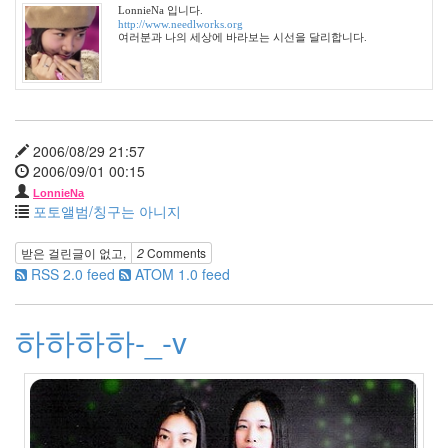
월
LonnieNa 입니다.
22
http://www.needlworks.org
여러분과 나의 세상에 바라보는 시선을 달리합니다.
2006
년
11
월
23
2006
2006/08/29 21:57
년
2006/09/01 00:15
12
LonnieNa
월
포토앨범/칭구는 아니지
14
2007
받은 걸린글이 없고,
2
Comments
년
RSS 2.0 feed
ATOM 1.0 feed
83
2007
년
하하하하-_-v
1
월
14
2007
년
2