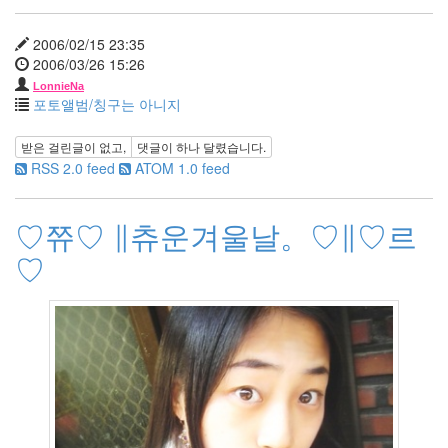
12
월
2006/02/15 23:35
7
2006/03/26 15:26
2009
LonnieNa
년
포토앨범/칭구는 아니지
31
2009
받은 걸린글이 없고,
댓글이
하나
달렸습니다.
년
RSS 2.0 feed
ATOM 1.0 feed
1
월
4
♡쮸♡ ∥츄운겨울날。♡∥♡르
2009
년
♡
2
월
2
2009
년
3
월
4
2009