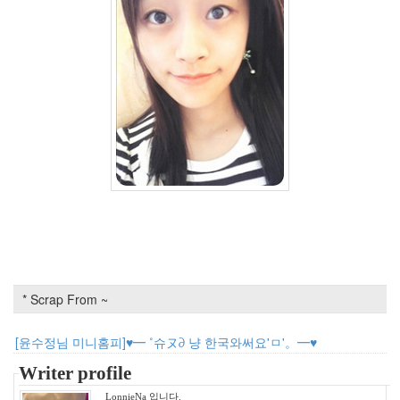
3
2005
년
10
월
5
2005
년
11
월
3
2005
년
12
월
27
2006
* Scrap From ~
년
292
[윤수정님 미니홈피]♥━ ˚슈ヌ∂ 냥 한국와써요'ㅁ'。━♥
2006
년
Writer profile
1
LonnieNa 입니다.