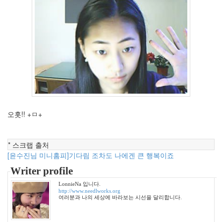
7
월
1
2012
년
8
월
0
2012
년
9
오홋!! +ㅁ+
월
0
2019
* 스크랩 출처
년
[윤수진님 미니홈피]기다림 조차도 나에겐 큰 행복이죠
1
2020
Writer profile
년
LonnieNa 입니다.
2
http://www.needlworks.org
2021
여러분과 나의 세상에 바라보는 시선을 달리합니다.
년
8