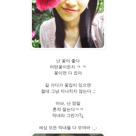
리
한
지
혜
고
속
도
로
현
진
난 꽃이 좋다
영
어떤꽃이든지 ㅋ ㅋ
블
꽃이면 다 죠아
루
투
길 가다가 꽃집이 있으면
스
절대 그냥 지나치지 않는다 ;;
누
나
아놔, 난 정말
봄
혼쟈 잘논다ㅋㅋ
날
막내라 그런가?¿
사
고
세상 모든 막내들 다 모여바 -_-
뉴
라