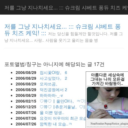
저를 그냥 지나치세요... ::: 슈크림 샤베트 퐁듀 치즈 케익!
저를 그냥 지나치세요... ::: 슈크림 샤베트 퐁
듀 치즈 케익! :::
저는 당신을 힘들게만 할것입니다. 저를 그
저는 당신
냥 지나치세요... 사랑.. 사람을 웃기고 울리는 몹쓸 병
을 힘들게
만 할것입
니다. 저
를 그냥
포토앨범/칭구는 아니지에 해당되는 글 17건
지나치세
요... 사
2006/08/29
접시꽃Ol랑。
6
아름다운 세상속에
랑.. 사람
2006/08/29
사고싶었다。
2
그대는 나의 모든걸
가져간 바람둥이..
을 웃기고
2006/08/29
모쟈쓰곰。
울리는 몹
2006/08/29
덕진공원에서
2
쓸 병
2006/08/29
하하하하-_-v
LonnieNa
2006/02/15
♡쮸♡ ∥ 올만Ol다。ㅋ♡∥♡르♡
1
2005/12/25
♡쮸♡ ∥츄운겨울날。♡∥♡르♡
2004/07/26
울 이쁜 덩생..
2004/07/26
요것이 어우야의 최근 모습이라우
Tag
2004/07/26
깜찍한 내 모습..ㅋ
NearFondue PopupNotice_plugin
Cloud