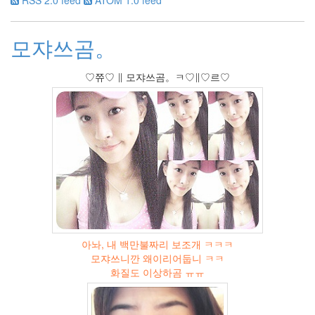
2005
년
모쟈쓰곰。
44
2005
년
♡쮸♡ ∥ 모쟈쓰곰。ㅋ♡∥♡르♡
6
월
1
2005
년
7
월
4
2005
년
8
월
아놔, 내 백만불짜리 보조개 ㅋㅋㅋ
1
모쟈쓰니깐 왜이리어둡니 ㅋㅋ
2005
화질도 이상하곰 ㅠㅠ
년
9
월