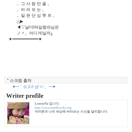
3
。그 사 람 만 을 。
2008
。바 라 보 는 。
년
。일 편 단 심 쮸 르 。
8
△▶
월
◀▽날더l려갈왕㉶님은
2
ノ〃。어디겨l실까¿
2008
★━━━━━━━━━━━★
년
9
월
2
2008
년
10
* 스크랩 출처
월
♥━ ˚ 슈ヌ∂ 냥'ㅁ'。━♥
3
Writer profile
2008
년
LonnieNa 입니다.
11
http://www.needlworks.org
여러분과 나의 세상에 바라보는 시선을 달리합니다.
월
1
2008
년