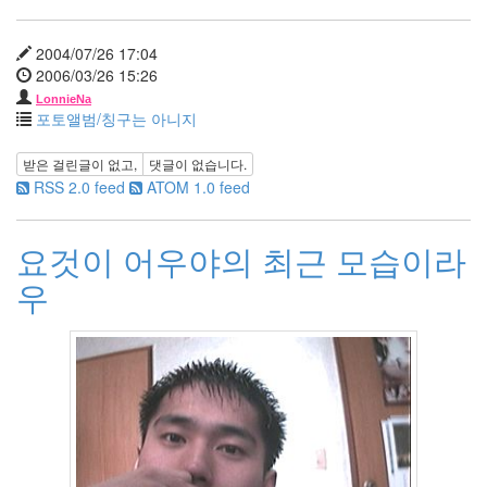
2010
년
5
2004/07/26 17:04
월
2006/03/26 15:26
3
LonnieNa
2010
포토앨범/칭구는 아니지
년
6
받은 걸린글이 없고,
댓글이 없습니다.
월
RSS 2.0 feed
ATOM 1.0 feed
2
2010
년
요것이 어우야의 최근 모습이라
7
우
월
3
2010
년
8
월
0
2010
년
9