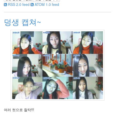
10
RSS 2.0 feed
ATOM 1.0 feed
월
3
2011
덩생 캡쳐~
년
11
월
3
2011
년
12
월
3
2012
년
1
월
3
2012
년
2
여러 컷으로 찰칵!!!
월