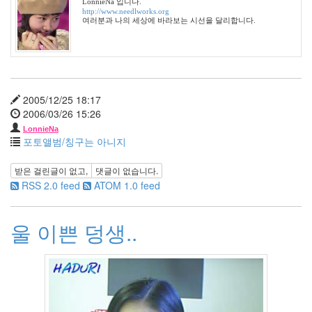
월
LonnieNa 입니다.
http://www.needlworks.org
3
여러분과 나의 세상에 바라보는 시선을 달리합니다.
2009
년
9
월
3
2009
2005/12/25 18:17
년
2006/03/26 15:26
10
LonnieNa
월
포토앨범/칭구는 아니지
1
2009
받은 걸린글이 없고,
댓글이 없습니다.
년
RSS 2.0 feed
ATOM 1.0 feed
11
월
4
울 이쁜 덩생..
2009
년
12
월
3
2010