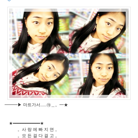
3
월
6
2008
년
4
월
4
2008
년
5
월
3
2008
년
6
월
━━━▶ 마트가서.....㉪＿。━★
7
2008
년
★━━━━━━━━━━━★
7
。사 랑 에 빠 지 면 。
월
。모 든 걸 다 걸 고 。