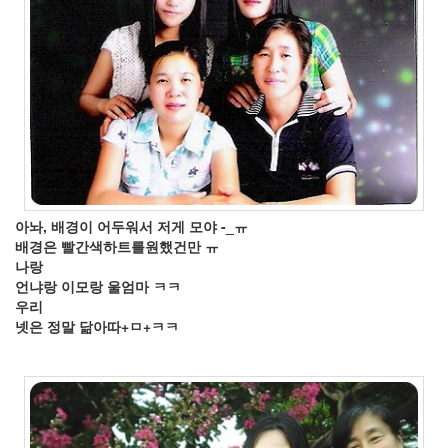
월
12
2007
년
3
월
9
2007
년
4
월
아놔, 배경이 어두워서 저게 모야 -_ㅠ
10
배경은 빨간색하트를원했건만 ㅠ
2007
나랑
년
언냐랑 이모랑 울엄마 ㅋㅋ
5
우리
월
넷은 정말 닮아따+ㅁ+ㅋㅋ
2
2007
년
6
월
3