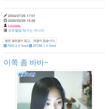
느
낌
88
2004/07/26 17:01
원
2006/03/26 15:26
하
고
LonnieNa
포토앨범/칭구는 아니지
원
하
받은 걸린글이 없고,
댓글이 없습니다.
는
RSS 2.0 feed
ATOM 1.0 feed
2
시
네
이쪽 좀 바바~
마
스
토
리
22
나
를
울
리
는