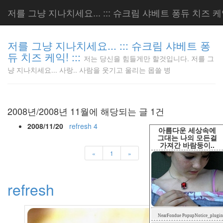
저를 그냥 지나치세요... ::: 슈크림 샤베트 퐁듀 치즈 케익!
저를 그냥 지나치세요... ::: 슈크림 샤베트 퐁
듀 치즈 케익! :::
저는 당신을 힘들게만 할것입니다. 저를 그
저는 당신
냥 지나치세요... 사랑.. 사람을 웃기고 울리는 몹쓸 병
을 힘들게
만 할것입
니다. 저
를 그냥
2008년/2008년 11월에 해당되는 글 1건
지나치세
요... 사
2008/11/20
refresh
4
아름다운 세상속에
랑.. 사람
그대는 나의 모든걸
가져간 바람둥이..
을 웃기고
«
1
»
울리는 몹
쓸 병
LonnieNa
refresh
Tag
NearFondue PopupNotice_plugin
Cloud