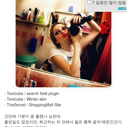
7 일동안
열지 않음
IU
눈
사
람
Clint
Eastwood
박
용
우
박
민
영
탁
재
훈
오
윤
- Textcube / search field plugin
- Textcube / Winter skin
절
망
- TheSecret / ShoppingMall Site
생
날
간만에 기분이 좀 풀렸나 싶은데.
선
좋은일도 없었지만, 퇴근하는 차 안에서 들은 뽕짝 음악 때문인건가.
생