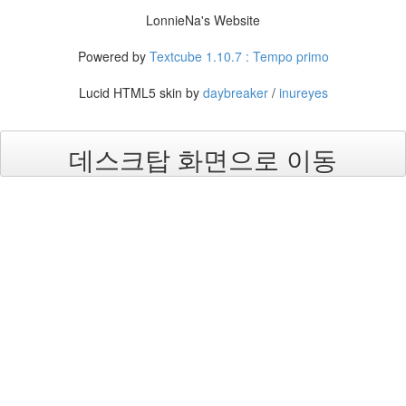
박
LonnieNa's Website
희
본
Powered by
Textcube 1.10.7 : Tempo primo
스
카
Lucid HTML5 skin by
daybreaker
/
inureyes
우
트
무
더
데스크탑 화면으로 이동
위
청
원
휴
게
소
선
풍
기
오
해
습
관
Ivy
정