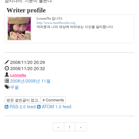
잠시나마. 기분이 들뜬다.
채
리
Writer profile
나
LonnieNa 입니다.
다
http://www.needlworks.org
이
여러분과 나의 세상에 바라보는 시선을 달리합니다.
앤
크
루
거
된
장
라
2008/11/20 20:29
면
2008/11/20 20:32
IE
LonnieNa
2008년/2008년 11월
우
우울
울
증
받은 걸린글이 없고,
4
Comments
Q3
RSS 2.0 feed
ATOM 1.0 feed
플
러
스
결
«
1
»
초
보
은