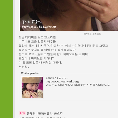
550 x 312 pixels
요즘 테레비를 보고 있노라면,
너무나도 고운 얼굴의 배우들..
월화에 하는 대하사극 '자망고?ㅋㅋ' 에서 박민영이나 정려원도 그렇고
정려원은 분칠을 좀 많이 한것 같긴 하더라만..
눈으로 보고 있는데도 민들래 향이 피어오르는 듯 하다.
로션하나 바꿔보면 되려나?
이 달 표면 같은 내 피부는 어쩐다.
부러워..
Writer profile
LonnieNa 입니다.
http://www.needlworks.org
여러분과 나의 세상에 바라보는 시선을 달리합니다.
문채원
,
찬란한 유산
,
한효주