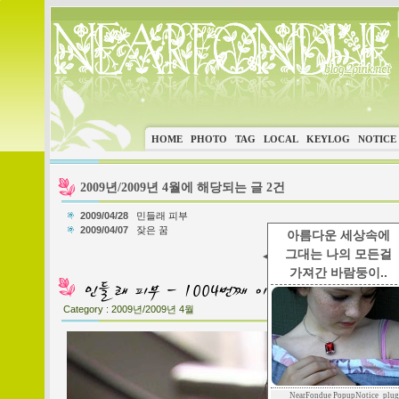
HOME
PHOTO
TAG
LOCAL
KEYLOG
NOTICE
2009년/2009년 4월에 해당되는 글 2건
2009/04/28
민들래 피부
2009/04/07
잦은 꿈
아름다운 세상속에
그대는 나의 모든걸
1
◀ PREV
*
NEXT ▶
가져간 바람둥이..
Category :
2009년/2009년 4월
NearFondue PopupNotice_plug