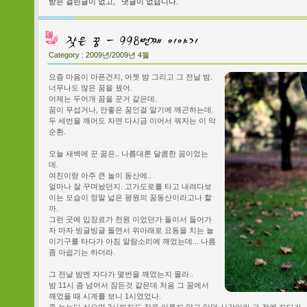
받은 걸린글이 없고,
댓글이 없습니다.
Category :
2009년/2009년 4월
요즘 마음이 아픈건지, 어젯 밤 그리고 그 전날 밤.
너무나도 많은 꿈을 꿨어.
어제는 두어개 꿈을 꾼거 같은데.
꿈이 무섭거나, 안좋은 꿈인걸 알기에 깨곤하는데.
두 세번을 깨어도 자면 다시금 이어서 꿔지는 이 악
순환.
오늘 새벽에 꾼 꿈은.. 나름대론 달콤한 꿈이었는
데.
여친이랑 아주 큰 놀이 동산에..
얼마나 잘 꾸며놨던지. 고가도로를 타고 내려다보
이는 모습이 정말 넓은 평원의 꿈동산이라고나 할
까.
그런 곳에 입장료가 천원 이었던가 둘이서 들어가
자 마자 빙글빙글 돌면서 위아래로 요동을 치는 놀
이기구를 타다가 아침 알람소리에 깨었는데... 나름
좀 아쉽기는 하더라.
그 전날 밤엔 자다가 몇번을 깨었는지 몰라..
밤 11시 좀 넘어서 잠든것 같은데 처음 그 꿈에서
깨었을 때 시계를 보니 1시였었나.