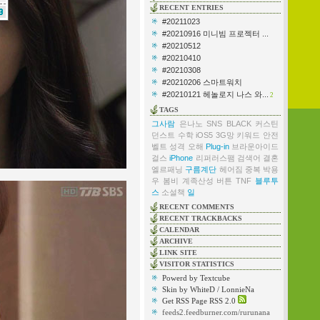
RECENT ENTRIES
#20211023
#20210916 미니빔 프로젝터 ...
#20210512
#20210410
#20210308
#20210206 스마트워치
#20210121 헤놀로지 나스 와...
2
TAGS
그사람
은나노
SNS
BLACK
커스틴
던스트
수학
iOS5
3G망
키워드
안전
벨트
성격
오해
Plug-in
브라운아이드
걸스
iPhone
리퍼러스팸
검색어
결혼
엘르패닝
구름계단
헤어짐
중복
박용
우
봄비
계족산성
버튼
TNF
블루투
스
소설책
일
RECENT COMMENTS
RECENT TRACKBACKS
CALENDAR
ARCHIVE
LINK SITE
VISITOR STATISTICS
Powerd by Textcube
Skin by WhiteD / LonnieNa
Get RSS Page RSS 2.0
feeds2.feedburner.com/rurunana