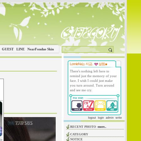
GUEST
LINE
NearFondue Skin
LonnieNa는 지금..
설렘
There's nothing left here to
remind just the memory of your
face. I wish I could just make
you turn around. Turn around
and see me cry.
logout
login
admin
write
RECENT PHOTO
-more..
CATEGORY
NOTICE
in