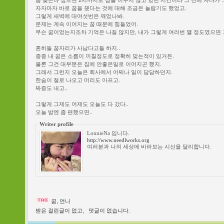
좀 늦는다 싶으면 2시까지도 잠을 이루지 않고 있던 시간이라 그 전에 자다가 .
자자마자 바로 꿈을 꿨다는 것에 대해 조금은 놀랍기도 했었고.
그렇게 새벽에 대여섯번은 깨었나봐.
문제는 계속 이어지는 꿈 때문에 힘들었어.
무슨 꿈이었는지조차 기억은 나질 않지만, 내가 그렇게 여러번 깰 정도였으면 
흔히들 꿈자리가 사납다고들 하지..
종종 내 꿈은 소름이 끼칠정도로 정확히 맞는적이 있거든.
물론 그건 대부분은 집에 안좋은일로 이어지곤 했지.
그래서 그런지 오늘은 회사에서 어찌나 일이 답답하던지.
한숨이 절로 나오고 머리도 아프고.
짜증도 내고..
그렇게 그제도 어제도 오늘도 다 갔다..
오늘 밤엔 좀 편했으면..
Writer profile
LonnieNa 입니다.
http://www.needlworks.org
여러분과 나의 세상에 바라보는 시선을 달리합니다.
꿈
,
언니
받은 걸린글이 없고,
댓글이 없습니다.