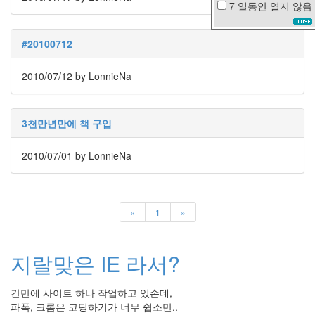
7 일동안
열지 않음
KTX
김
#20100712
정
민
2010/07/12
by LonnieNa
UMPC
과
거
1
3천만년만에 책 구입
리
터
의
2010/07/01
by LonnieNa
눈
물
스
파
«
1
»
이
더
맨
2
지랄맞은 IE 라서?
FF
고
간만에 사이트 하나 작업하고 있손데,
속
도
파폭, 크롬은 코딩하기가 너무 쉽소만..
로