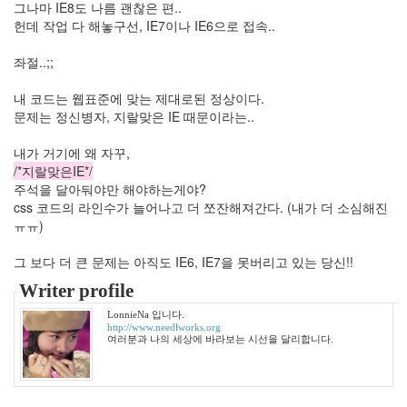
그나마 IE8도 나름 괜찮은 편..
당
헌데 작업 다 해놓구선, IE7이나 IE6으로 접속..
첨
클
좌절..;;
라
우
내 코드는 웹표준에 맞는 제대로된 정상이다.
드
문제는 정신병자, 지랄맞은 IE 때문이라는..
콘
서
트
내가 거기에 왜 자꾸,
삼
/*지랄맞은IE*/
성
주석을 달아둬야만 해야하는게야?
샤
css 코드의 라인수가 늘어나고 더 쪼잔해져간다. (내가 더 소심해진
워
ㅠㅠ)
iOS5
그 보다 더 큰 문제는 아직도 IE6, IE7을 못버리고 있는 당신!!
KMPlayer
카
Writer profile
운
터
LonnieNa 입니다.
http://www.needlworks.org
죄
여러분과 나의 세상에 바라보는 시선을 달리합니다.
민
수
물
놀