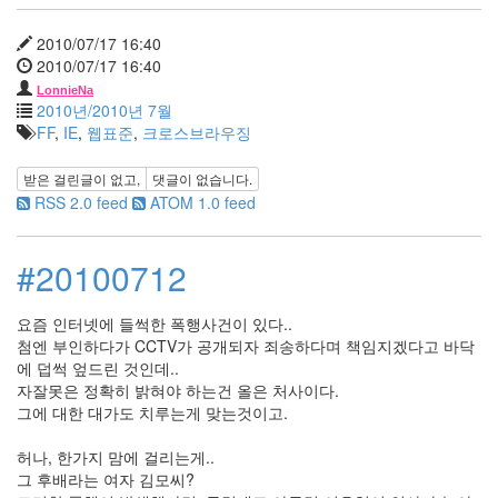
이
외
2010/07/17 16:40
과
2010/07/17 16:40
의
사
LonnieNa
봉
2010년/2010년 7월
달
FF
,
IE
,
웹표준
,
크로스브라우징
희
이
받은 걸린글이 없고,
댓글이 없습니다.
런
것
RSS 2.0 feed
ATOM 1.0 feed
도
의
무
#20100712
감
이
라
니
요즘 인터넷에 들썩한 폭행사건이 있다..
첨엔 부인하다가 CCTV가 공개되자 죄송하다며 책임지겠다고 바닥
과
수
에 덥썩 엎드린 것인데..
원
자잘못은 정확히 밝혀야 하는건 올은 처사이다.
현
그에 대한 대가도 치루는게 맞는것이고.
빈
허나, 한가지 맘에 걸리는게..
폭
그 후배라는 여자 김모씨?
설