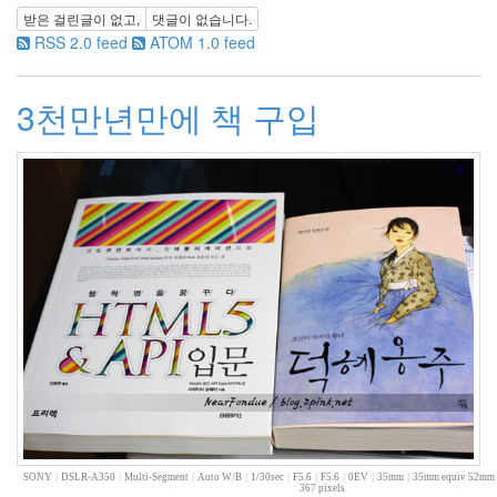
받은 걸린글이 없고,
댓글이 없습니다.
멍
RSS 2.0 feed
ATOM 1.0 feed
멍
이
들
3천만년만에 책 구입
의
우
정
By
LonnieNa
나
랑
똑
같
이
닮
은
딸
By
LonnieNa
SONY
|
DSLR-A350
|
Multi-Segment
|
Auto W/B
|
1/30sec
|
F5.6
|
F5.6
|
0EV
|
35mm
|
35mm equiv 52mm
사
367 pixels