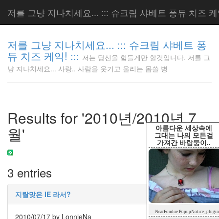
저를 그냥 지나치세요... ::: 슈크림 샤베트 퐁듀 치즈 케익!
저를 그냥 지나치세요... ::: 슈크림 샤베트 퐁
듀 치즈 케익! :::
저는 당신을 힘들게만 할것입니다. 저를 그
저는 당신
냥 지나치세요... 사랑.. 사람을 웃기고 울리는 몹쓸 병
을 힘들게
만 할것입
니다. 저
를 그냥
Results for '2010년/2010년 7
지나치세
요... 사
아름다운 세상속에
월'
랑.. 사람
그대는 나의 모든걸
가져간 바람둥이..
을 웃기고
울리는 몹
쓸 병
3 entries
LonnieNa
지랄맞은 IE 라서?
Tag
NearFondue PopupNotice_plugin
Cloud
2010/07/17
by LonnieNa