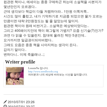
컴관련 책이나, 에세이는 종종 구매하곤 하는데 소설책을 사본지가
랑
몇년만인지 모르겠다..
의
근데 생각보다 책값이 다들 저렴하더라.. 1만원 이쪽저쪽..
조
시간도 많이 흘렀고, 내가 기억하기로 지금쯤 되었으면 물가 오르는
건
만큼이면 대략 2만원정도는 될 줄 알았는데 말이지.
By
컴관련 책이야 원래 비싼거고.. 소설책은 예상밖이었다는..
LonnieNa
그리고 400페이지인데 책이 왜그렇게 가볍지? 요즘 신기술(?)인가?
과연 다 읽을 수 있을런지. 침대에 올려진 책만 5권인데..
요거까지면 일곱권이되어버렸다..
Find!
그래도 요즘은 종종 책을 사야지하는 생각이 든다..
갑자기 말이다..
Categories
변하다니.. 이제 죽을래나..;;
전
Writer profile
체
1002
LonnieNa 입니다.
http://www.needlworks.org
2004
여러분과 나의 세상에 바라보는 시선을 달리합니다.
년
48
2004
년
7
월
2010/07/01 23:26
14
2010/07/01 23:27