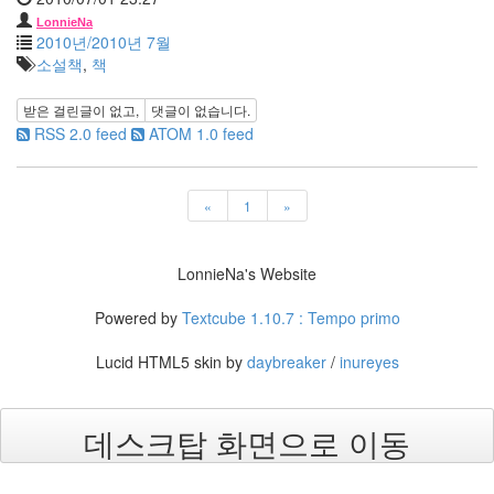
2004
LonnieNa
년
2010년/2010년 7월
8
소설책
,
책
월
34
받은 걸린글이 없고,
댓글이 없습니다.
2005
RSS 2.0 feed
ATOM 1.0 feed
년
44
2005
«
1
»
년
6
월
LonnieNa's Website
1
2005
Powered by
Textcube 1.10.7 : Tempo primo
년
7
Lucid HTML5 skin by
daybreaker
/
inureyes
월
4
2005
데스크탑 화면으로 이동
년
8
월