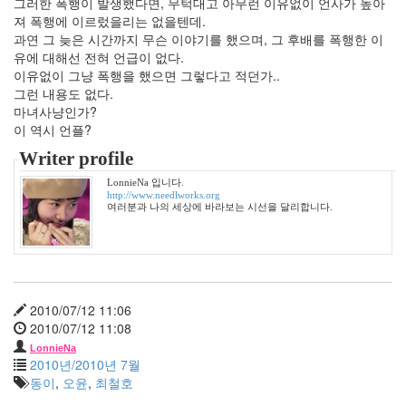
그러한 폭행이 발생했다면, 무턱대고 아무런 이유없이 언사가 높아
베
져 폭행에 이르렀을리는 없을텐데.
르
사
과연 그 늦은 시간까지 무슨 이야기를 했으며, 그 후배를 폭행한 이
채
유에 대해선 전혀 언급이 없다.
일
이유없이 그냥 폭행을 했으면 그렇다고 적던가..
그런 내용도 없다.
소
설
마녀사냥인가?
책
이 역시 언플?
이
Writer profile
연
희
LonnieNa 입니다.
http://www.needlworks.org
추
여러분과 나의 세상에 바라보는 시선을 달리합니다.
억
bluetooth
크
리
스
2010/07/12 11:06
마
2010/07/12 11:08
스
LonnieNa
2010년/2010년 7월
동이
,
오윤
,
최철호
Notices