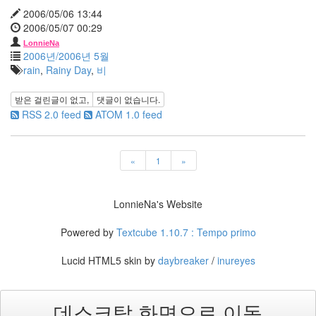
22
2006/05/06 13:44
2006
2006/05/07 00:29
년
LonnieNa
11
2006년/2006년 5월
월
rain
,
Rainy Day
,
비
23
2006
받은 걸린글이 없고,
댓글이 없습니다.
년
RSS 2.0 feed
ATOM 1.0 feed
12
월
14
«
1
»
2007
년
83
LonnieNa's Website
2007
년
Powered by
Textcube 1.10.7 : Tempo primo
1
월
Lucid HTML5 skin by
daybreaker
/
inureyes
14
2007
년
데스크탑 화면으로 이동
2