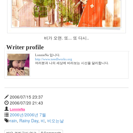
기
준
느
낌
그
돈
은
비가 오면. 또... 또 다시..
촐
랑
Writer profile
이
LonnieNa 입니다.
삼
http://www.needlworks.org
성
여러분과 나의 세상에 바라보는 시선을 달리합니다.
습
관
Ivy
Notices
2006/07/15 23:37
2006/07/20 21:43
멍
LonnieNa
멍
2006년/2006년 7월
이
rain
,
Rainy Day
,
비
,
비오는날
들
의
받은 걸린글이 없고,
8
Comments