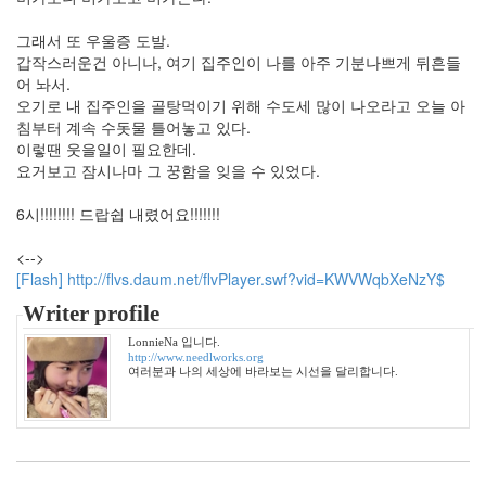
라
TV
그래서 또 우울증 도발.
소
갑작스러운건 아니나, 여기 집주인이 나를 아주 기분나쁘게 뒤흔들
방
관
어 놔서.
대
오기로 내 집주인을 골탕먹이기 위해 수도세 많이 나오라고 오늘 아
나
침부터 계속 수돗물 틀어놓고 있다.
무
이렇땐 웃을일이 필요한데.
숲
요거보고 잠시나마 그 꿍함을 잊을 수 있었다.
아
이
6시!!!!!!!! 드랍쉽 내렸어요!!!!!!!
패
드
2
<-->
황
[Flash] http://flvs.daum.net/flvPlayer.swf?vid=KWVWqbXeNzY$
후
화
Writer profile
생
LonnieNa 입니다.
각
http://www.needlworks.org
여러분과 나의 세상에 바라보는 시선을 달리합니다.
날
씨
Clint
Eastwood
봉
자