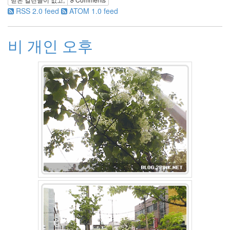
우
RSS 2.0 feed
ATOM 1.0 feed
정
By
LonnieNa
비 개인 오후
나
랑
똑
같
이
닮
은
딸
By
LonnieNa
사
랑
의
조
건
By