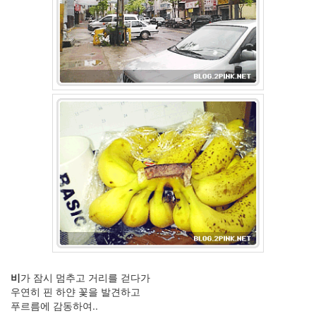
LonnieNa
Find!
Categories
전
체
1002
2004
년
48
2004
년
7
월
14
2004
년
8
비
가 잠시 멈추고 거리를 걷다가
월
우연히 핀 하얀 꽃을 발견하고
34
푸르름에 감동하여..