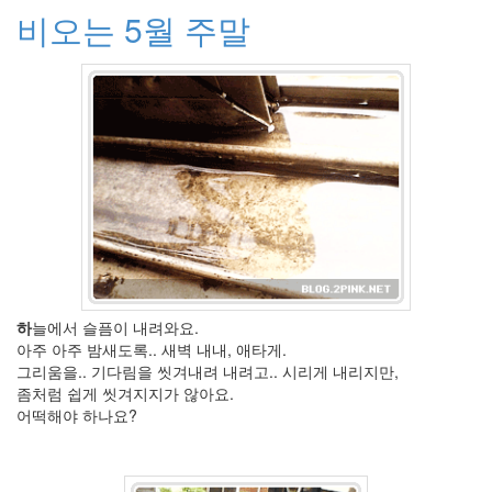
비오는 5월 주말
2005
년
10
월
5
2005
년
11
월
3
2005
년
12
월
27
하
늘에서 슬픔이 내려와요.
2006
아주 아주 밤새도록.. 새벽 내내, 애타게.
년
그리움을.. 기다림을 씻겨내려 내려고.. 시리게 내리지만,
292
좀처럼 쉽게 씻겨지지가 않아요.
2006
어떡해야 하나요?
년
1
월