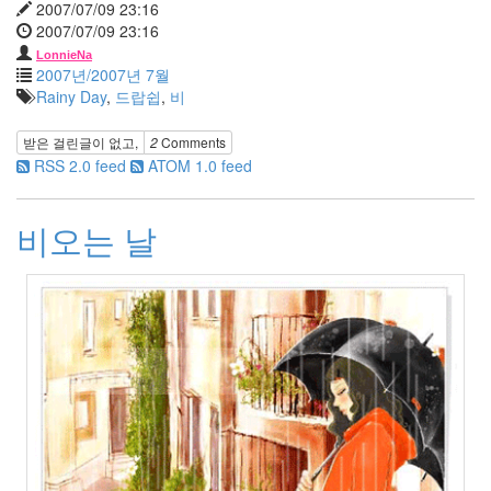
2007/07/09 23:16
동
2007/07/09 23:16
생
봉
LonnieNa
투
2007년/2007년 7월
비
Rainy Day
,
드랍쉽
,
비
비
텍
받은 걸린글이 없고,
2
Comments
x-
RSS 2.0 feed
ATOM 1.0 feed
mas
태
터
캠
비오는 날
프
광
고
고
은
아
OSX
인
테
리
어
엄