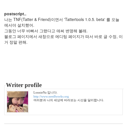
년
6
월
postscript..
1
나는 TNF(Tatter & Friend)이면서 'Tattertools 1.0.5. beta' 를 오늘
2006
에서야 설치했어.
년
그동안 너무 바빠서 그랬다고 애써 변명해 볼래.
7
블로그 페이지에서 새창으로 에디팅 페이지가 떠서 바로 글 수정, 이
월
거 정말 편해.
21
2006
년
8
월
26
2006
Writer profile
년
9
LonnieNa 입니다.
월
http://www.needlworks.org
여러분과 나의 세상에 바라보는 시선을 달리합니다.
17
2006
년
10
월