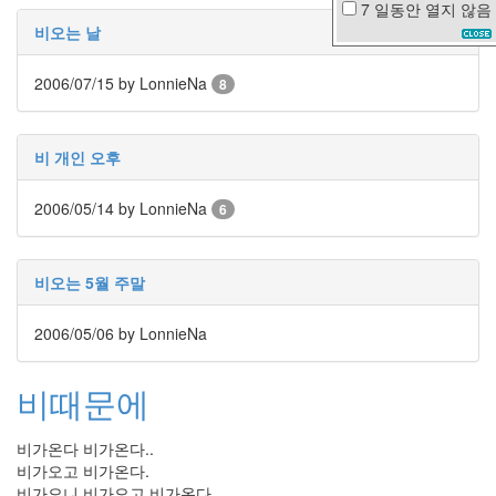
7 일동안
열지 않음
추
비오는 날
억
4
2006/07/15
by LonnieNa
8
월
사
천
만
비 개인 오후
땡
겨
죠
2006/05/14
by LonnieNa
6
솔
로
탈
비오는 5월 주말
출
다
람
2006/05/06
by LonnieNa
쥐
맥
비때문에
주
변
태
비가온다 비가온다..
판
비가오고 비가온다.
도
비가오니 비가오고 비가온다.