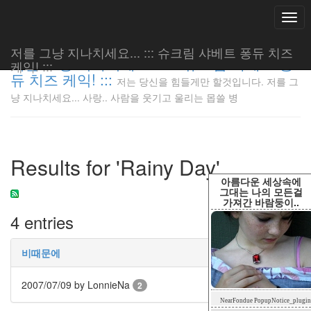
Togg
navi
저를 그냥 지나치세요... ::: 슈크림 샤베트 퐁듀 치즈
저를 그냥 지나치세요... ::: 슈크림 샤베트 퐁
케익! :::
듀 치즈 케익! :::
저는 당신을 힘들게만 할것입니다. 저를 그
저는 당신
냥 지나치세요... 사랑.. 사람을 웃기고 울리는 몹쓸 병
을 힘들게
만 할것입
니다. 저
를 그냥
Results for 'Rainy Day'
지나치세
요... 사
아름다운 세상속에
랑.. 사람
그대는 나의 모든걸
가져간 바람둥이..
을 웃기고
4 entries
울리는 몹
쓸 병
LonnieNa
비때문에
2007/07/09
by LonnieNa
2
Tag
NearFondue PopupNotice_plugin
Cloud