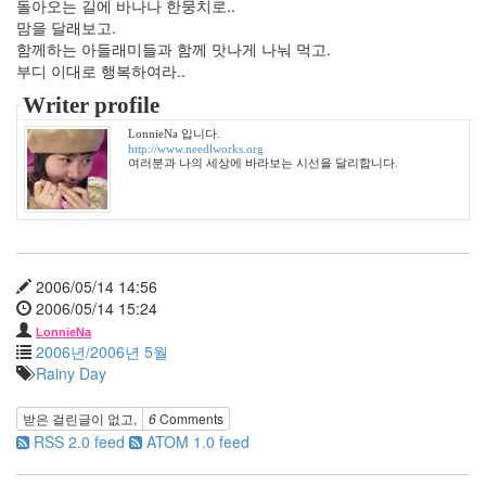
2005
돌아오는 길에 바나나 한뭉치로..
년
맘을 달래보고.
44
함께하는 아들래미들과 함께 맛나게 나눠 먹고.
2005
부디 이대로 행복하여라..
년
Writer profile
6
월
LonnieNa 입니다.
http://www.needlworks.org
1
여러분과 나의 세상에 바라보는 시선을 달리합니다.
2005
년
7
월
4
2006/05/14 14:56
2005
2006/05/14 15:24
년
8
LonnieNa
2006년/2006년 5월
월
Rainy Day
1
2005
년
받은 걸린글이 없고,
6
Comments
9
RSS 2.0 feed
ATOM 1.0 feed
월
3