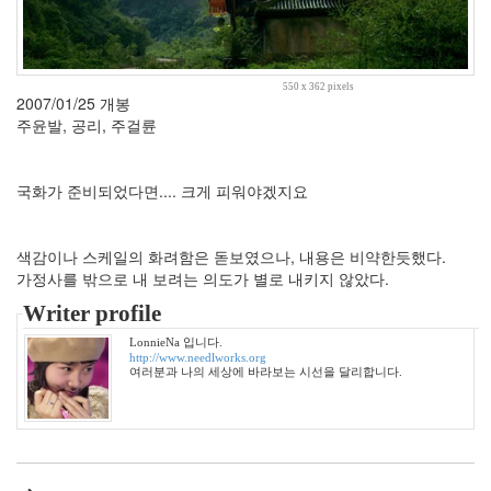
이
별
수
요
550 x 362 pixels
2007/01/25 개봉
일
주윤발, 공리, 주걸륜
Notices
국화가 준비되었다면.... 크게 피워야겠지요
멍
멍
이
색감이나 스케일의 화려함은 돋보였으나, 내용은 비약한듯했다.
들
가정사를 밖으로 내 보려는 의도가 별로 내키지 않았다.
의
우
Writer profile
정
LonnieNa 입니다.
By
http://www.needlworks.org
LonnieNa
여러분과 나의 세상에 바라보는 시선을 달리합니다.
나
랑
똑
같