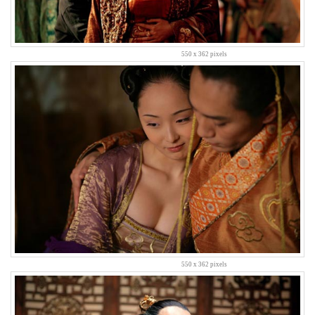
A/S
나
팔
꽃
550 x 362 pixels
하
우
징
동
학
사
파
티
박
희
본
입
원
이
런
것
550 x 362 pixels
도
의
무
감
이