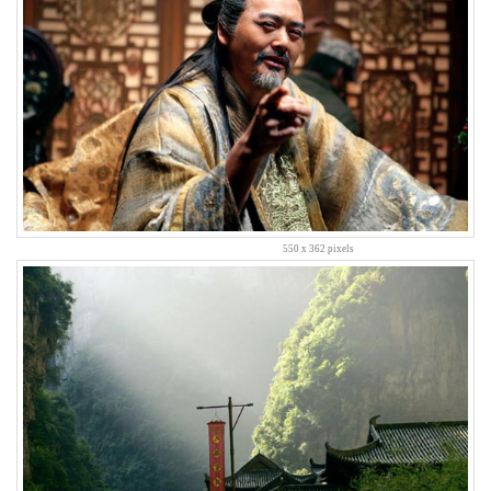
라
니
강
남
안
전
벨
트
펜
션
정
인
550 x 362 pixels
영
클
라
우
드
물
놀
이
도
발
심
청
이