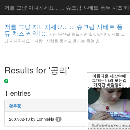
저를 그냥 지나치세요... ::: 슈크림 샤베트 퐁듀 치즈 케익!
저를 그냥 지나치세요... ::: 슈크림 샤베트 퐁
듀 치즈 케익! :::
저는 당신을 힘들게만 할것입니다. 저를 그
저는 당신
냥 지나치세요... 사랑.. 사람을 웃기고 울리는 몹쓸 병
을 힘들게
만 할것입
니다. 저
를 그냥
Results for '공리'
지나치세
요... 사
아름다운 세상속에
랑.. 사람
그대는 나의 모든걸
가져간 바람둥이..
을 웃기고
1 entries
울리는 몹
쓸 병
LonnieNa
황후花
2007/02/13
by LonnieNa
1
Tag
NearFondue PopupNotice_plugin
Cloud