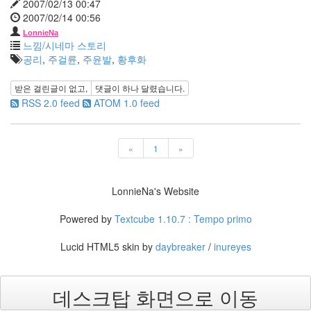
2007/02/13 00:47
이
2007/02/14 00:56
닮
LonnieNa
은
느낌/시네마 스토리
딸
공리
,
주걸륜
,
주윤발
,
황후화
By
LonnieNa
받은 걸린글이 없고,
댓글이
하나
달렸습니다.
RSS 2.0 feed
ATOM 1.0 feed
사
랑
의
«
1
»
조
건
By
LonnieNa's Website
LonnieNa
Powered by
Textcube 1.10.7 : Tempo primo
Find!
Lucid HTML5 skin by
daybreaker
/
inureyes
Categories
전
데스크탑 화면으로 이동
체
1002