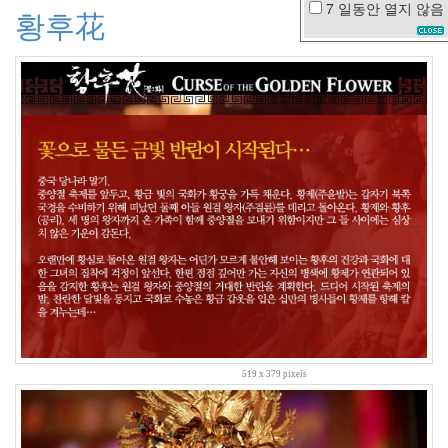
7 일동안
열지 않음
황후花
스
킨
컨
테
스
트
기
니
피
크
박
신
혜
검
색
겨
울
바
다
셀
519 x 379 pixels
룰
러
폰