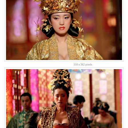
주
말
고
속
도
로
내
장
산
마
이
그
550 x 362 pixels
레
이
터
몬
테
크
리
스
토
소
방
관