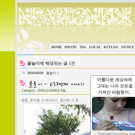
HOME
PHOTO
TAG
LOCAL
KEYLOG
NOTICE
물놀이에 해당되는 글 1건
2006/08/09
물놀이
2
아름다운 세상속에
그대는 나의 모든걸
Category :
2006년/2006년 8월
가져간 바람둥이..
영동, 포도밭 그 사나이가 있다던 그 곳...
NearFondue PopupNotice_plug