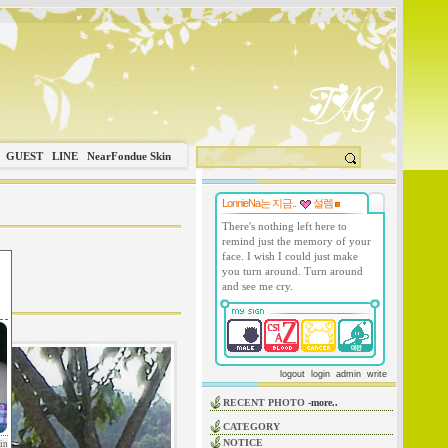
GUEST
LINE
NearFondue Skin
LonnieNa는 지금..
설렘
There's nothing left here to
remind just the memory of your
face. I wish I could just make
you turn around. Turn around
and see me cry.
logout
login
admin
write
RECENT PHOTO
-more..
CATEGORY
NOTICE
in