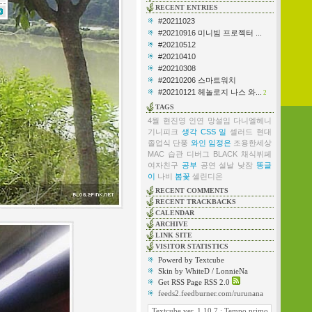
RECENT ENTRIES
#20211023
#20210916 미니빔 프로젝터 ...
#20210512
#20210410
#20210308
#20210206 스마트워치
#20210121 헤놀로지 나스 와...
2
TAGS
4월
현진영
인연
망설임
다니엘헤니
기니피크
생각
CSS
일
셀러드
현대
졸업식
단풍
와인
임정은
조용한세상
MAC
습관
디버그
BLACK
채식뷔페
여자친구
공부
공연
설날
낮잠
똥글
이
나비
봄꽃
셀린디온
RECENT COMMENTS
RECENT TRACKBACKS
CALENDAR
ARCHIVE
LINK SITE
VISITOR STATISTICS
Powerd by Textcube
Skin by WhiteD / LonnieNa
Get RSS Page RSS 2.0
feeds2.feedburner.com/rurunana
Textcube ver. 1.10.7 : Tempo primo