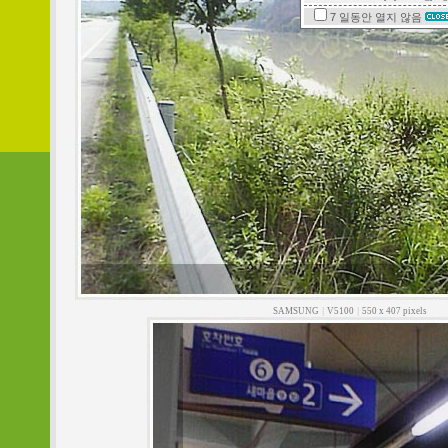
7 일동안
열지 않음
SAMSUNG
|
V5100
|
550 x 407 pixels