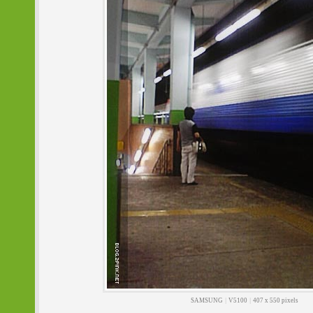
SAMSUNG
|
V5100
|
407 x 550 pixels