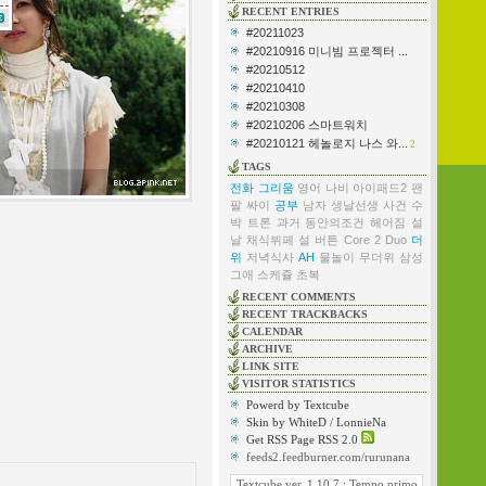
RECENT ENTRIES
#20211023
#20210916 미니빔 프로젝터 ...
#20210512
#20210410
#20210308
#20210206 스마트워치
#20210121 헤놀로지 나스 와...
2
TAGS
전화
그리움
영어
나비
아이패드2
팬
팔
싸이
공부
남자
생날선생
사건
수
박
트론
과거
동안의조건
헤어짐
설
날
채식뷔페
설
버튼
Core 2 Duo
더
위
저녁식사
AH
물놀이
무더위
삼성
그애
스케쥴
초복
RECENT COMMENTS
RECENT TRACKBACKS
CALENDAR
ARCHIVE
LINK SITE
VISITOR STATISTICS
Powerd by Textcube
Skin by WhiteD / LonnieNa
Get RSS Page RSS 2.0
feeds2.feedburner.com/rurunana
Textcube ver. 1.10.7 : Tempo primo