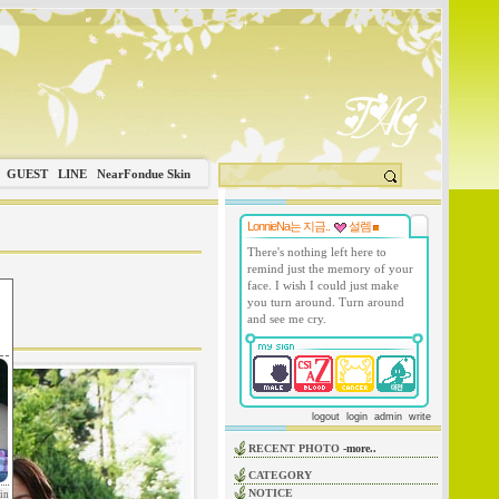
GUEST
LINE
NearFondue Skin
LonnieNa는 지금..
설렘
There's nothing left here to
remind just the memory of your
face. I wish I could just make
you turn around. Turn around
and see me cry.
logout
login
admin
write
RECENT PHOTO
-more..
CATEGORY
NOTICE
in