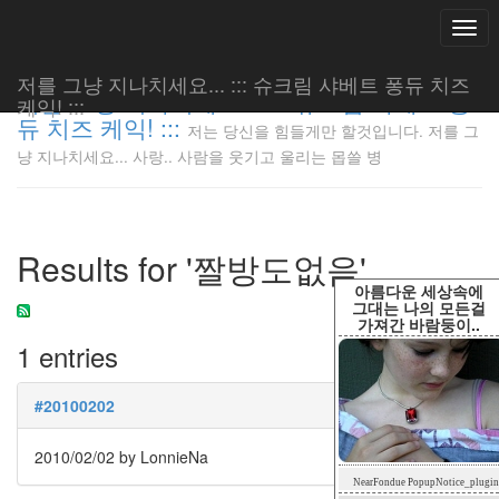
Togg
navi
저를 그냥 지나치세요... ::: 슈크림 샤베트 퐁듀 치즈
저를 그냥 지나치세요... ::: 슈크림 샤베트 퐁
케익! :::
듀 치즈 케익! :::
저는 당신을 힘들게만 할것입니다. 저를 그
저는 당신
냥 지나치세요... 사랑.. 사람을 웃기고 울리는 몹쓸 병
을 힘들게
만 할것입
니다. 저
를 그냥
Results for '짤방도없음'
지나치세
요... 사
아름다운 세상속에
랑.. 사람
그대는 나의 모든걸
가져간 바람둥이..
을 웃기고
1 entries
울리는 몹
쓸 병
LonnieNa
#20100202
2010/02/02
by LonnieNa
Tag
NearFondue PopupNotice_plugin
Cloud