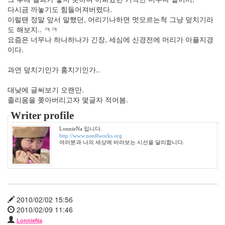
책
다시금 까놓기도 힘들어져버렸다.
읽
이럴땐 정말 앞서 말했던, 어리기나하면 멋모르는척 그냥 덮치기라
어
주
도 해보지.. ㅋㅋ
는
요즘은 너무나 하나하나가 긴장, 세심에 신경전에 머리가 아플지경
남
이다.
자
주
과연 덮치기인가 훔치기인가..
걸
륜
대낮에 글써보기 오랜만.
한
졸리움을 쫒아버리고자 몇글자 적어봄.
지
혜
Writer profile
IU
LonnieNa 입니다.
이
http://www.needlworks.org
별
여러분과 나의 세상에 바라보는 시선을 달리합니다.
주
윤
발
모
기
2010/02/02 15:56
탁
재
2010/02/09 11:46
훈
LonnieNa