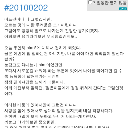
7 일동안
열지 않음
#20100202
캐
쉬
백
어느것이나 다 그렇겠지만,
철
모르는 것에 대한 두려움은 크기마련이다.
길
그럼에도 당당히 앞으로 나가는게 진정한 용기이겠지.
핑
어찌보면 용기라기보단 무식함일런지도..
클
MISSHA
오늘 우연히 html5에 대해서 접하게 되었다.
수
물론 이번이 첨 접하는건 아니지만, 나름 이에 대한 막막함이 앞선다
박
랄까?
가
눈감고도 쳐대는게 html이었건만,
슴
또다시 새로운걸 배워야 하는 부분에 있어서 나이를 먹어가면 갈 수
Firefox
록 능숙함에 달해져가는 시간이
박
점점 길어져감을 느끼기 때문이다.
희
이게 예전부터 말하던, '젊은이들에게 점점 뒤쳐져 간다'는 그말인것
본
이다.
스
팸
트
이러한 배움에 있어서만이 그런건 아니다.
랙
사랑을 함에 있어서도 상대의 맘을 알지못해 내심 걱정하다가..
백
손한번 내밀어 보지 못하고 무너저 버리는게 다반사.
공
까놓고 얘기해보면 좋으련만.
리
그 후에 결과가 좋지 못하여 아파했던 기억만 너무나 짙어서,