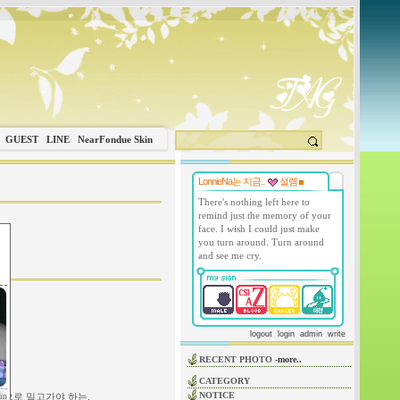
GUEST
LINE
NearFondue Skin
LonnieNa는 지금..
설렘
There's nothing left here to
remind just the memory of your
face. I wish I could just make
you turn around. Turn around
and see me cry.
logout
login
admin
write
RECENT PHOTO
-more..
CATEGORY
NOTICE
점으로 밀고가야 하는.
in