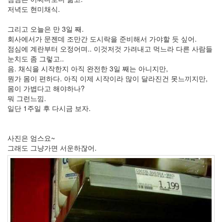
프
저녁도 현미채식.
로
젝
터
그리고 오늘은 만 3일 째.
매
회사에서가 문젠데 조만간 도시락을 준비해서 가야할 듯 싶어.
니
점심에 계란부터 오정어며.. 이것저것 가려내고 먹느라 다른 사람들
아
눈치도 좀 그렇고..
CSS
음. 채식을 시작한지 아직 완전한 3일 째는 아니지만,
Machines
뭔가 몸이 편하다. 아직 이제 시작이라 많이 달라진건 못느끼지만,
div
몸이 가볍다고 해야하나?
뭐 그런느낌.
만
원
일단 1주일 후 다시금 보자.
버
스
현
사진은 엄스요~
대
그래도 그냥가면 서운하잖어.
요
리
현
진
영
개
념
오