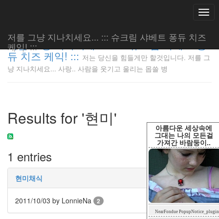
Togg
navi
저를 그냥 지나치세요... ::: 슈크림 샤베트 퐁듀 치즈
저를 그냥 지나치세요... ::: 슈크림 샤베트 퐁
케익! :::
듀 치즈 케익! :::
저는 당신을 힘들게만 할것입니다. 저를 그
저는 당신
냥 지나치세요... 사랑.. 사람을 웃기고 울리는 몹쓸 병
을 힘들게
만 할것입
니다. 저
를 그냥
Results for '현미'
지나치세
요... 사
아름다운 세상속에
랑.. 사람
그대는 나의 모든걸
가져간 바람둥이..
을 웃기고
1 entries
울리는 몹
쓸 병
LonnieNa
현미채식
2011/10/03
by LonnieNa
2
Tag
NearFondue PopupNotice_plugin
Cloud