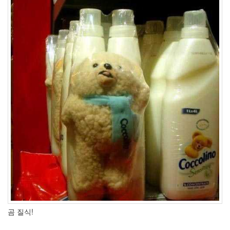
해
옥
지
영
다
코
타
패
닝
일
상
펜
션
계
족
산
홈
페
이
지
곰 질식!
고
마
츠