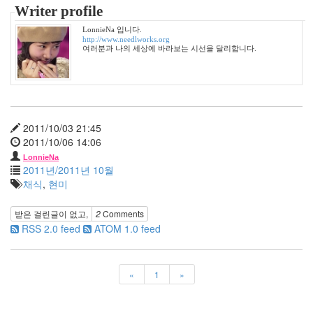
나
Writer profile
나
LonnieNa 입니다.
팬
http://www.needlworks.org
여러분과 나의 세상에 바라보는 시선을 달리합니다.
3G
망
바
람
기
리
에
2011/10/03 21:45
2011/10/06 14:06
BGM
봉
LonnieNa
2011년/2011년 10월
태
채식
,
현미
규
받은 걸린글이 없고,
2
Comments
Notices
RSS 2.0 feed
ATOM 1.0 feed
멍
멍
«
1
»
이
들
의