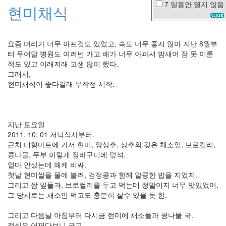
7 일동안
열지 않음
현미채식
셀
룰
러
폰
요즘 머리가 너무 아프것도 있었고, 속도 너무 좋지 않아 지난 8월부
터 두어달 병원도 여러번 가고 배가 너무 아파서 밤새어 잠 못 이룬
Rainy
적도 있고 이래저래 고생 많이 했다.
Day
그래서,
행
현미채식이 좋다길래 무작정 시작.
운
의
돈
고
속
지난 토요일
도
2011, 10, 01 저녁식사부터.
로
근처 대형마트에 가서 현미, 양상추, 상추외 갖은 채소잎, 브로컬리,
악
콩나물, 두부 이렇게 장바구니에 덮석.
연
얼마 안샀는데 왜케 비싸.
니
첫날 현미쌀을 물에 불려, 검정콩과 함께 알콩한 밥을 지었지.
들
웍
그리고 쌈 잎들과, 브로컬리를 두고 먹는데 정말이지 너무 맛있었어.
스
그 당시로는 채소만 먹고도 충분히 살수 있을 듯 한.
만
우
그리고 다음날 아침부터 다시금 현미에 채소들과 콩나물 국.
절
점심은 어쩌다보니 굶고.