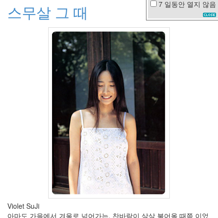
7 일동안
열지 않음
스무살 그 때
다
코
타
패
닝
과
수
원
어
느
멋
진
날
1
억
로
또
자
유
시
대
여
Violet SuJi
자
아마도 가을에서 겨울로 넘어가는, 찬바람이 살살 불어올 때쯤 이었