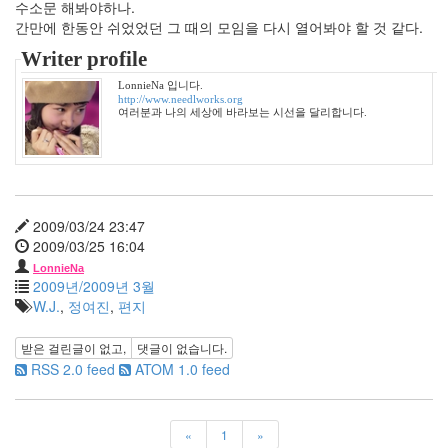
눈
수소문 해봐야하나.
간만에 한동안 쉬었었던 그 때의 모임을 다시 열어봐야 할 것 같다.
ipad
Writer profile
부
산
LonnieNa 입니다.
붕
http://www.needlworks.org
어
여러분과 나의 세상에 바라보는 시선을 달리합니다.
빵
큐
미
Q3
경
성
2009/03/24 23:47
스
2009/03/25 16:04
캔
LonnieNa
들
2009년/2009년 3월
W.J.
,
정여진
,
편지
여
자
친
받은 걸린글이 없고,
댓글이 없습니다.
구
RSS 2.0 feed
ATOM 1.0 feed
박
보
영
«
1
»
복