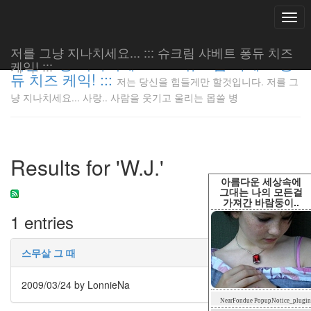
Togg
navi
저를 그냥 지나치세요... ::: 슈크림 샤베트 퐁듀 치즈
저를 그냥 지나치세요... ::: 슈크림 샤베트 퐁
케익! :::
듀 치즈 케익! :::
저는 당신을 힘들게만 할것입니다. 저를 그
저는 당신
냥 지나치세요... 사랑.. 사람을 웃기고 울리는 몹쓸 병
을 힘들게
만 할것입
니다. 저
를 그냥
Results for 'W.J.'
지나치세
요... 사
아름다운 세상속에
랑.. 사람
그대는 나의 모든걸
가져간 바람둥이..
을 웃기고
1 entries
울리는 몹
쓸 병
LonnieNa
스무살 그 때
2009/03/24
by LonnieNa
Tag
NearFondue PopupNotice_plugin
Cloud