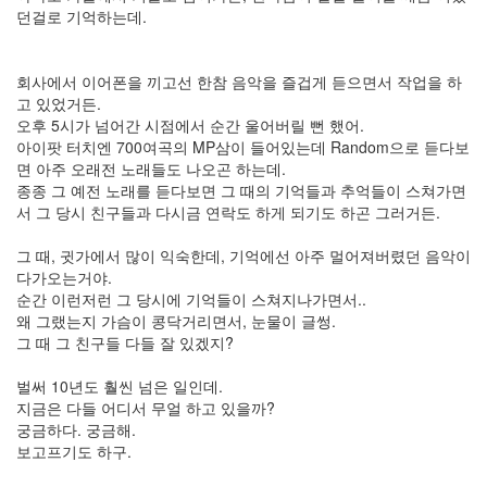
물
던걸로 기억하는데.
놀
이
주
회사에서 이어폰을 끼고선 한참 음악을 즐겁게 듣으면서 작업을 하
유
고 있었거든.
린
오후 5시가 넘어간 시점에서 순간 울어버릴 뻔 했어.
Gran
아이팟 터치엔 700여곡의 MP삼이 들어있는데 Random으로 듣다보
Torino
면 아주 오래전 노래들도 나오곤 하는데.
우
종종 그 예전 노래를 듣다보면 그 때의 기억들과 추억들이 스쳐가면
울
서 그 당시 친구들과 다시금 연락도 하게 되기도 하곤 그러거든.
텍
스
그 때, 귓가에서 많이 익숙한데, 기억에선 아주 멀어져버렸던 음악이
트
다가오는거야.
큐
순간 이런저런 그 당시에 기억들이 스쳐지나가면서..
브
왜 그랬는지 가슴이 콩닥거리면서, 눈물이 글썽.
김
그 때 그 친구들 다들 잘 있겠지?
사
랑
벌써 10년도 훨씬 넘은 일인데.
만
지금은 다들 어디서 무얼 하고 있을까?
원
궁금하다. 궁금해.
버
스
보고프기도 하구.
첫