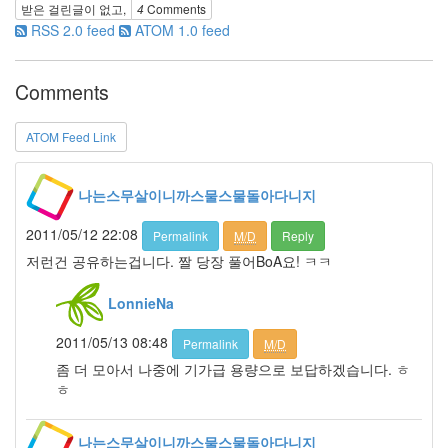
받은 걸린글이 없고,
4
Comments
름
RSS 2.0 feed
ATOM 1.0 feed
배
슬
기
Comments
회
상
아
ATOM Feed Link
이
엠
나는스무살이니까스물스물돌아다니지
샘
천
2011/05/12 22:08
Permalink
M/D
Reply
국
저런건 공유하는겁니다. 짤 당장 풀어BoA요! ㅋㅋ
의
나
무
LonnieNa
CSS
2011/05/13 08:48
Permalink
M/D
페
좀 더 모아서 나중에 기가급 용량으로 보답하겠습니다. ㅎ
이
지
ㅎ
삼
성
나는스무살이니까스물스물돌아다니지
사