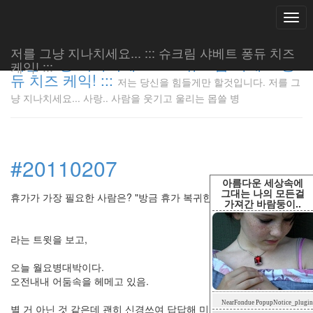
Togg
navi
저를 그냥 지나치세요... ::: 슈크림 샤베트 퐁듀 치즈
저를 그냥 지나치세요... ::: 슈크림 샤베트 퐁
케익! :::
듀 치즈 케익! :::
저는 당신을 힘들게만 할것입니다. 저를 그
저는 당신
냥 지나치세요... 사랑.. 사람을 웃기고 울리는 몹쓸 병
을 힘들게
만 할것입
니다. 저
를 그냥
#20110207
지나치세
요... 사
아름다운 세상속에
랑.. 사람
그대는 나의 모든걸
휴가가 가장 필요한 사람은? "방금 휴가 복귀한 사람"이랍니다.
가져간 바람둥이..
을 웃기고
울리는 몹
쓸 병
라는 트윗을 보고,
LonnieNa
오늘 월요병대박이다.
오전내내 어둠속을 헤메고 있음.
Tag
NearFondue PopupNotice_plugin
Cloud
별 거 아닌 것 같은데 괜히 신경쓰여 답답해 미치겠음.