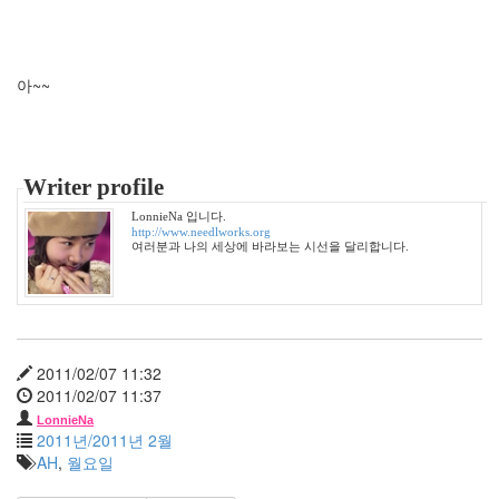
랑
쑈
버
튼
아~~
메
리
대
구
공
Writer profile
방
전
LonnieNa 입니다.
안
http://www.needlworks.org
전
여러분과 나의 세상에 바라보는 시선을 달리합니다.
벨
트
L.J
검
찰
청
2011/02/07 11:32
iPhone4
2011/02/07 11:37
로
LonnieNa
즈
2011년/2011년 2월
마
AH
,
월요일
리
여