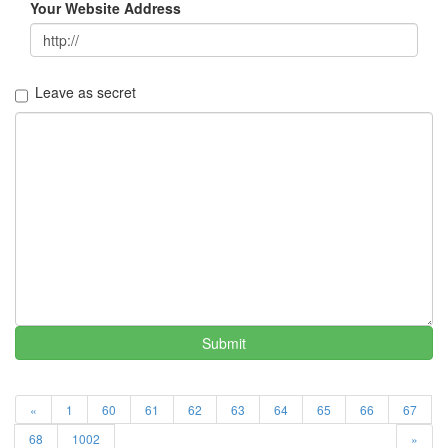
Your Website Address
멍
멍
이
들
의
Leave as secret
우
정
By
LonnieNa
나
랑
똑
같
이
닮
은
Submit
딸
By
LonnieNa
«
1
60
61
62
63
64
65
66
67
사
68
1002
»