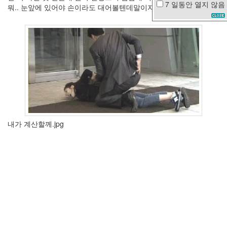
7 일동안
열지 않음
뭐.. 눈앞에 있어야 손이라도 대어볼텐데말이지.
은
나
노
베
토
벤
자
격
증
웹
표
준
내가 계산할께.jpg
큐
미
Q3
플
러
스
갈
비
신
용
등
급