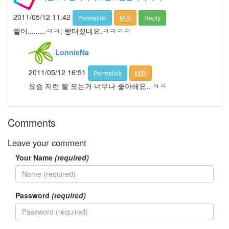
은
품
2011/05/12 11:42
Permalink
M/D
Reply
엘
짤이.........ㅋㅋ; 빵터졌네요.ㅋㅋㅋㅋ
리
엇
LonnieNa
남
상
미
2011/05/12 16:51
Permalink
M/D
아
요즘 저런 짤 모는거 너무나 좋아해요.. ㅋㅋ
줌
마
자
존
Comments
심
다
Leave your comment
코
타
Your Name
(required)
패
닝
이
별
Password
(required)
Notices