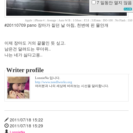
7 일동안
열지 않음
이
상
형
Apple
|
iPhone 4
|
Average
|
Auto W/B
|
1/50sec
|
F2.8
|
3.85mm
|
ISO-100
|
No Flash
|
550 
ipad
#20110709 pano 장마가 짙던 날 아침, 천변에 핀 물안개
키
워
드
이제 장마도 거의 끝물인 듯 싶고.
로
남은건 달려드는 무더위..
그
나는 네가 싫다고옹..
MAC
어
느
Writer profile
멋
LonnieNa 입니다.
진
http://www.needlworks.org
날
여러분과 나의 세상에 바라보는 시선을 달리합니다.
편
견
졸
업
식
2011/07/18 15:22
삼
2011/07/18 15:29
성
외
LonnieNa