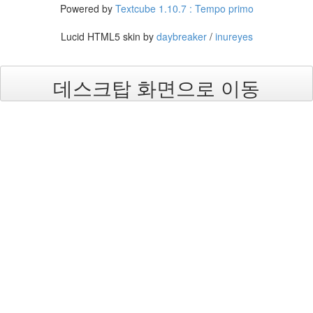
마
Powered by
Textcube 1.10.7 : Tempo primo
리
정
Lucid HTML5 skin by
daybreaker
/
inureyes
인
영
FF
데스크탑 화면으로 이동
아
이
폰
테
마
베
르
사
채
임
정
은
Notices
멍
멍