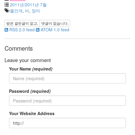
2011년/2011년 7월
출
물안개
,
비
,
장마
마
이
받은 걸린글이 없고,
댓글이 없습니다.
그
RSS 2.0 feed
ATOM 1.0 feed
레
이
터
Comments
2010
년
Leave your comment
드
Your Name
(required)
레
스
이
선
Password
(required)
희
Gran
Torino
과
Your Website Address
수
원
잭
블
랙