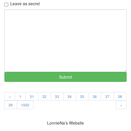
Leave as secret
키
워
드
담
배
그
리
움
여
자
꽃
등
Submit
산
가
을
«
1
31
32
33
34
35
36
37
38
랄
프
39
1002
»
파
인
즈
LonnieNa's Website
로
즈