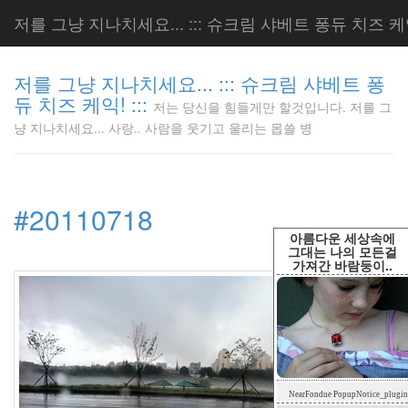
저를 그냥 지나치세요... ::: 슈크림 샤베트 퐁듀 치즈 케익!
저를 그냥 지나치세요... ::: 슈크림 샤베트 퐁
듀 치즈 케익! :::
저는 당신을 힘들게만 할것입니다. 저를 그
저는 당신
냥 지나치세요... 사랑.. 사람을 웃기고 울리는 몹쓸 병
을 힘들게
만 할것입
니다. 저
를 그냥
#20110718
지나치세
요... 사
아름다운 세상속에
랑.. 사람
그대는 나의 모든걸
가져간 바람둥이..
을 웃기고
울리는 몹
쓸 병
LonnieNa
Tag
NearFondue PopupNotice_plugin
Cloud