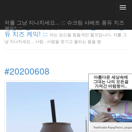
Togg
navi
저를 그냥 지나치세요... ::: 슈크림 샤베트 퐁듀 치즈
저를 그냥 지나치세요... ::: 슈크림 샤베트 퐁
케익! :::
듀 치즈 케익! :::
저는 당신을 힘들게만 할것입니다. 저를 그
저는 당신
냥 지나치세요... 사랑.. 사람을 웃기고 울리는 몹쓸 병
을 힘들게
만 할것입
니다. 저
를 그냥
#20200608
지나치세
요... 사
아름다운 세상속에
랑.. 사람
그대는 나의 모든걸
가져간 바람둥이..
을 웃기고
울리는 몹
쓸 병
LonnieNa
Tag
NearFondue PopupNotice_plugin
Cloud