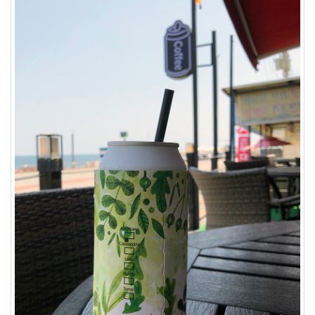
div
봉
태
규
대
구
엘
리
엇
애
플
워
치
Virus
코
카
콜
라
태
종
대
애
니
콜