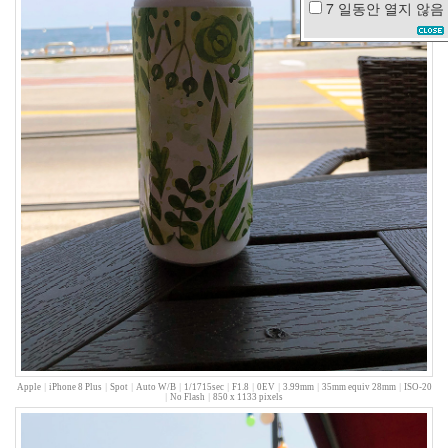
7 일동안
열지 않음
음
악
기
차
여
행
담
배
바
람
ipod
touch
태
터
자
동
차
희
망
Apple
|
iPhone 8 Plus
|
Spot
|
Auto W/B
|
1/1715sec
|
F1.8
|
0EV
|
3.99mm
|
35mm equiv 28mm
|
ISO-20
|
No Flash
|
850 x 1133 pixels
사
건