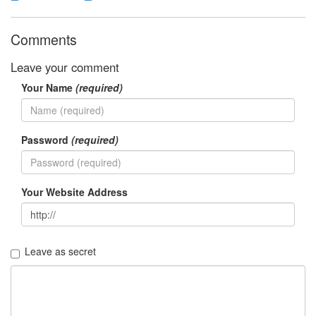
랙
xml
Comments
트
론
Leave your comment
규
미
Your Name
(required)
Notices
Password
(required)
멍
멍
이
들
Your Website Address
의
우
정
By
Leave as secret
LonnieNa
나
랑
똑