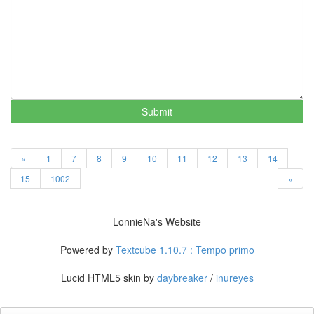
같
이
닮
은
딸
By
LonnieNa
Submit
사
랑
의
«
1
7
8
9
10
11
12
13
14
조
건
15
1002
»
By
LonnieNa
LonnieNa's Website
Find!
Powered by
Textcube 1.10.7 : Tempo primo
Categories
Lucid HTML5 skin by
daybreaker
/
inureyes
전
체