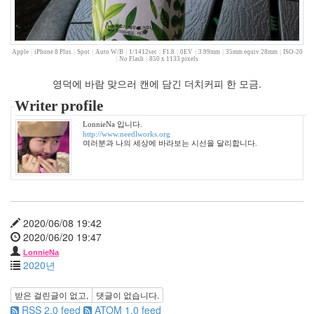
내
장
산
Apple
|
iPhone 8 Plus
|
Spot
|
Auto W/B
|
1/1412sec
|
F1.8
|
0EV
|
3.99mm
|
35mm equiv 28mm
|
ISO-20
추
|
No Flash
|
850 x 1133 pixels
석
영덕에 바람 맞으러 캔에 담긴 더치커피 한 모금.
강
남
Writer profile
펜
LonnieNa 입니다.
션
http://www.needlworks.org
다
여러분과 나의 세상에 바라보는 시선을 달리합니다.
음
계
족
산
성
2020/06/08 19:42
이
2020/06/20 19:47
벤
트
LonnieNa
2020년
서
울
받은 걸린글이 없고,
댓글이 없습니다.
잭
RSS 2.0 feed
ATOM 1.0 feed
블