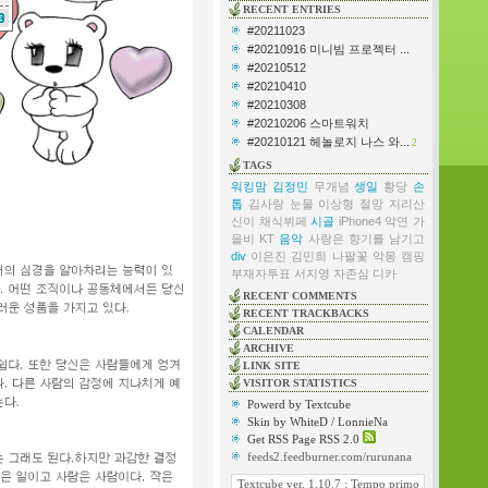
RECENT ENTRIES
#20211023
#20210916 미니빔 프로젝터 ...
#20210512
#20210410
#20210308
#20210206 스마트워치
#20210121 헤놀로지 나스 와...
2
TAGS
워킹맘
김정민
무개념
생일
황당
손
톱
김사랑
눈물
이상형
절망
지리산
신이
채식뷔페
시골
iPhone4
악연
가
을비
KT
음악
사랑은 향기를 남기고
div
이은진
김민희
나팔꽃
악몽
캠핑
부재자투표
서지영
자존심
디카
RECENT COMMENTS
RECENT TRACKBACKS
CALENDAR
ARCHIVE
LINK SITE
VISITOR STATISTICS
Powerd by Textcube
Skin by WhiteD / LonnieNa
Get RSS Page RSS 2.0
feeds2.feedburner.com/rurunana
Textcube ver. 1.10.7 : Tempo primo