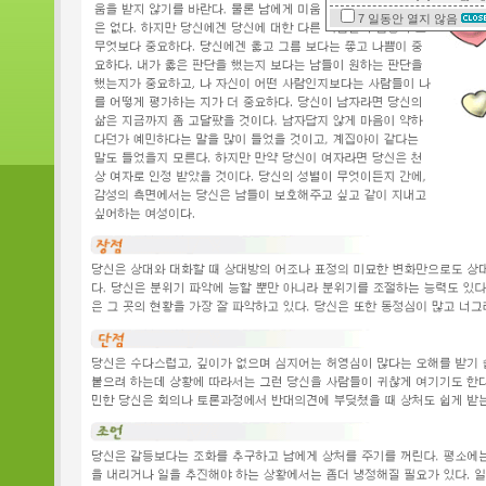
7 일동안
열지 않음