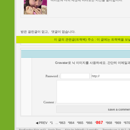
여러분과 나의 세상에 바라보는 시선을 달리합니다.
받은 걸린글이 없고,
댓글이 없습니다.
이 글의 관련글(트랙백) 주소 : 이 글에는 트랙백을 보
Gravatar로 닉 이미지를 사용하세요. 간단히 이메
Password :
Content :
867
◀ PREV
*
1
...
*
863
*
864
*
865
*
866
*
*
868
*
869
*
870
NearFondue Skin ep13.. Apple Tree
Skin by WhiteD / LonnieNa
Textcube ver. 1.10.7 :