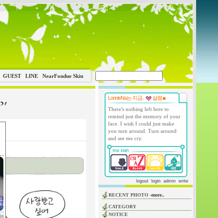
GUEST
LINE
NearFondue Skin
LonnieNa는 지금..
설렘
There's nothing left here to
remind just the memory of your
face. I wish I could just make
you turn around. Turn around
and see me cry.
logout
login
admin
write
RECENT PHOTO
-more..
CATEGORY
NOTICE
in